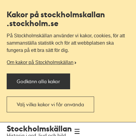
Kakor på stockholmskallan
.stockholm.se
På Stockholmskällan använder vi kakor, cookies, för att
sammanställa statistik och för att webbplatsen ska
fungera på ett bra sätt för dig.
Om kakor på Stockholmskällan
Godkänn alla kakor
Välj vilka kakor vi får använda
Till
Till
Stockholmskällan
navigationen
huvudinnehållet
Historia i ord, ljud och bild