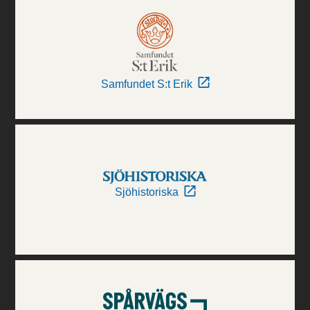
Samfundet S:t Erik
Sjöhistoriska