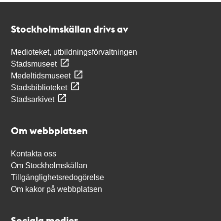
Kontakt
Stockholmskällan
Stockholmskällan drivs av
Medioteket, utbildningsförvaltningen
Stadsmuseet
Medeltidsmuseet
Stadsbiblioteket
Stadsarkivet
Om webbplatsen
Kontakta oss
Om Stockholmskällan
Tillgänglighetsredogörelse
Om kakor på webbplatsen
Sociala medier