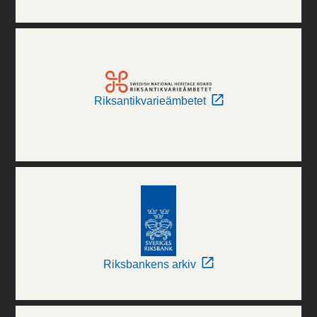
Riksantikvarieämbetet
Riksbankens arkiv