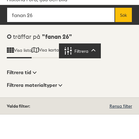
Sök
Fritextsök
Sök
Sökresultat
0
träffar på
fanan 26
Visa karta
Visa lista
Filtrera
Filtrera
Filtrera tid
Filtrera materialtyper
Visningsläge
Totalt
Valda filter:
Rensa filter
0
träffar
Lista
Karta