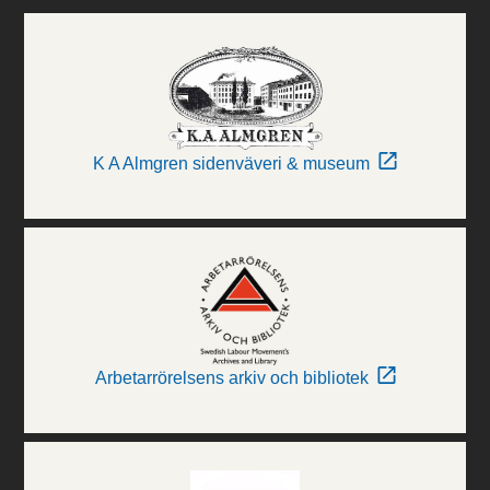
K A Almgren sidenväveri & museum
Arbetarrörelsens arkiv och bibliotek