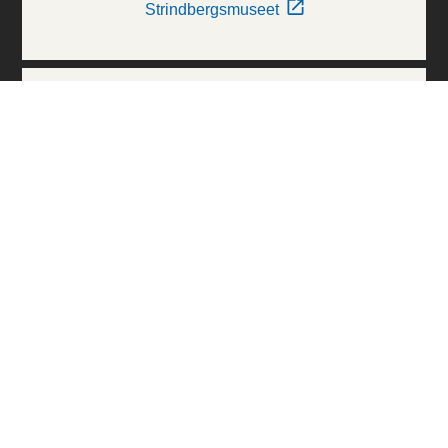
Strindbergsmuseet
Thielska Galleriet
Världskulturmuseerna