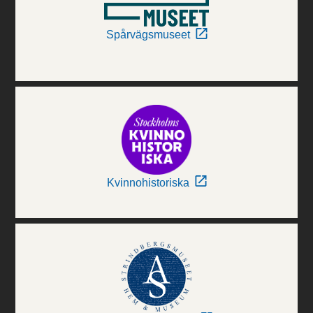
Spårvägsmuseet
Kvinnohistoriska