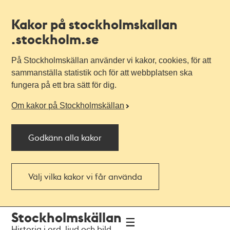
Kakor på stockholmskallan
.stockholm.se
På Stockholmskällan använder vi kakor, cookies, för att
sammanställa statistik och för att webbplatsen ska
fungera på ett bra sätt för dig.
Om kakor på Stockholmskällan
Godkänn alla kakor
Välj vilka kakor vi får använda
Till
Till
Stockholmskällan
navigationen
huvudinnehållet
Historia i ord, ljud och bild