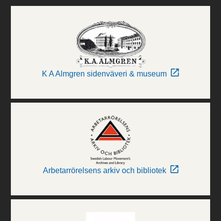
K A Almgren sidenväveri & museum
Arbetarrörelsens arkiv och bibliotek