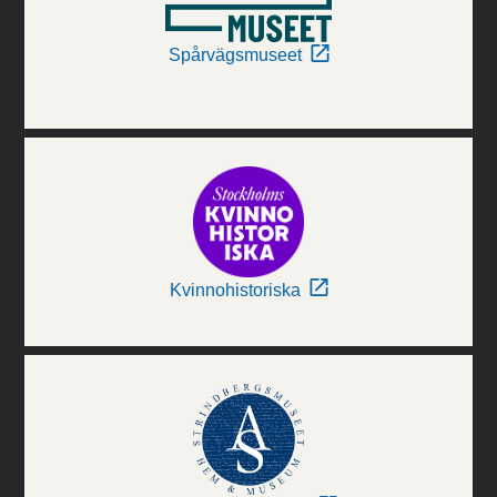
Spårvägsmuseet
Kvinnohistoriska