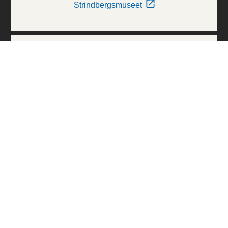
Strindbergsmuseet
Thielska Galleriet
Världskulturmuseerna