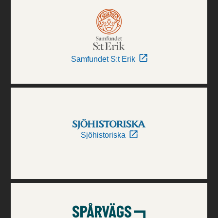
Samfundet S:t Erik
Sjöhistoriska