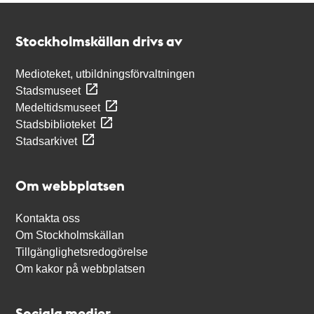
Kontakt
Stockholmskällan
Stockholmskällan drivs av
Medioteket, utbildningsförvaltningen
Stadsmuseet
Medeltidsmuseet
Stadsbiblioteket
Stadsarkivet
Om webbplatsen
Kontakta oss
Om Stockholmskällan
Tillgänglighetsredogörelse
Om kakor på webbplatsen
Sociala medier