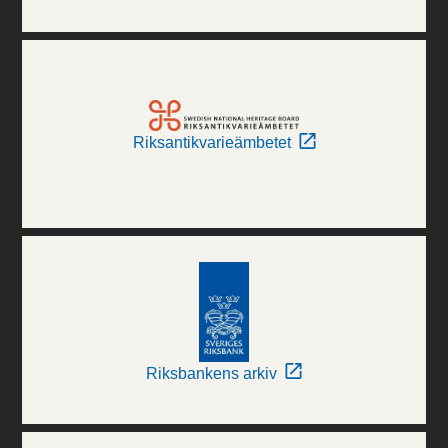
Riksantikvarieämbetet
Riksbankens arkiv