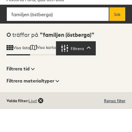
Sök
Fritextsök
Sök
Sökresultat
0
träffar på
familjen (östberga)
Visa karta
Visa lista
Filtrera
Filtrera
Filtrera tid
Filtrera materialtyper
Visningsläge
Totalt
Valda filter:
Ljud
Rensa filter
0
träffar
Lista
Karta