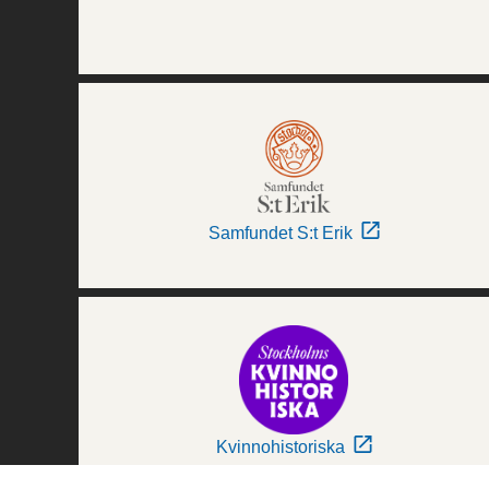
Samfundet S:t Erik
Kvinnohistoriska