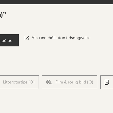
)
Visa innehåll utan tidsangivelse
a på tid
Litteraturtips
(
0
)
Film & rörlig bild
(
0
)