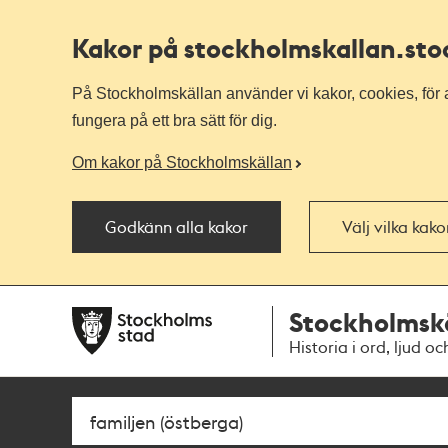
Kakor på stockholmskallan
.st
På Stockholmskällan använder vi kakor, cookies, för a
fungera på ett bra sätt för dig.
Om kakor på Stockholmskällan
Godkänn alla kakor
Välj vilka kak
Till
Till
Stockholmsk
navigationen
huvudinnehållet
Historia i ord, ljud oc
Sök
Fritextsök