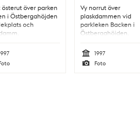
t österut över parken
Vy norrut över
en i Östbergahöjden
plaskdammen vid
ekplats och
parkleken Backen i
kdamm.
Östbergahöjden.
1997
1997
Tid
Foto
Foto
Typ