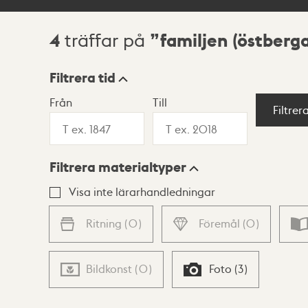
4
familjen (östberga
träffar på
Sökresultat
Filtrera tid
Från
Till
Visningsläge
Filtrer
Filtrera materialtyper
Lista
Karta
Visa inte lärarhandledningar
Ritning
(
0
)
Föremål
(
0
)
Bildkonst
(
0
)
Foto
(
3
)