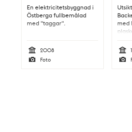
En elektricitetsbyggnad i
Utsik
Östberga fullbemålad
Back
med "taggar".
med l
plas
2008
Tid
Tid
Foto
Typ
Typ