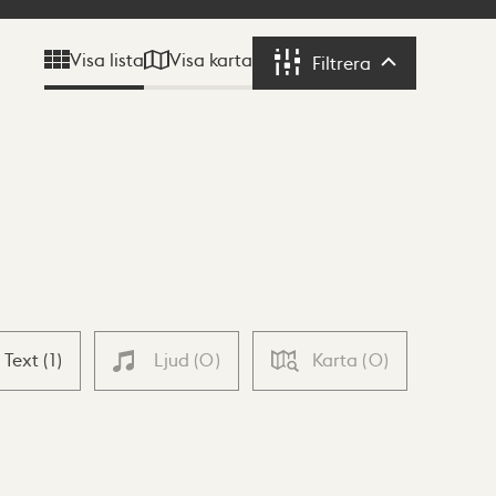
Visa karta
Visa lista
Filtrera
Filtrera
Text
(
1
)
Ljud
(
0
)
Karta
(
0
)