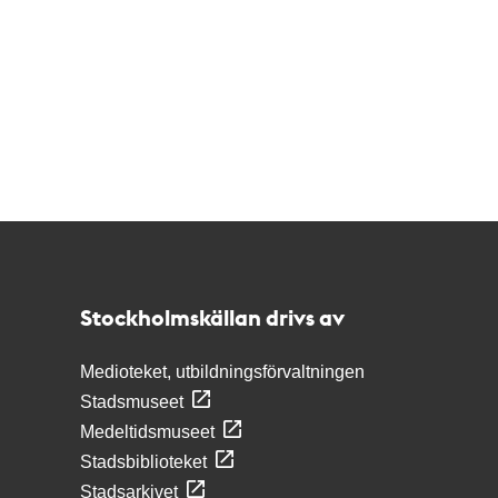
Kontakt
Stockholmskällan
Stockholmskällan drivs av
Medioteket, utbildningsförvaltningen
Stadsmuseet
Medeltidsmuseet
Stadsbiblioteket
Stadsarkivet