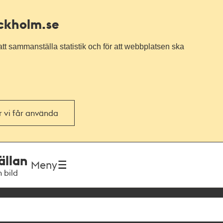
ockholm.se
tt sammanställa statistik och för att webbplatsen ska
or vi får använda
ällan
Meny
h bild