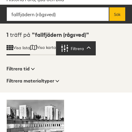
Sök
Fritextsök
Sök
Sökresultat
1
träff på
fallfjädern (rågsved)
Visa karta
Visa lista
Filtrera
Filtrera
Filtrera tid
Filtrera materialtyper
Visningsläge
Totalt
1
träffar
Lista
Karta