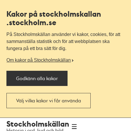
Kakor på stockholmskallan
.stockholm.se
På Stockholmskällan använder vi kakor, cookies, för att
sammanställa statistik och för att webbplatsen ska
fungera på ett bra sätt för dig.
Om kakor på Stockholmskällan
Godkänn alla kakor
Välj vilka kakor vi får använda
Till
Till
Stockholmskällan
navigationen
huvudinnehållet
Historia i ord, ljud och bild