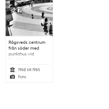
Rågsveds centrum
från söder med
punkthus vid
Ervallakroken i
bakgrunden.
1962 till 1965
Tid
Foto
Typ