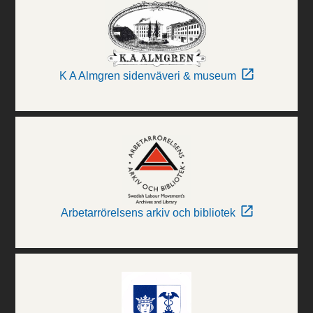
K A Almgren sidenväveri & museum
Arbetarrörelsens arkiv och bibliotek