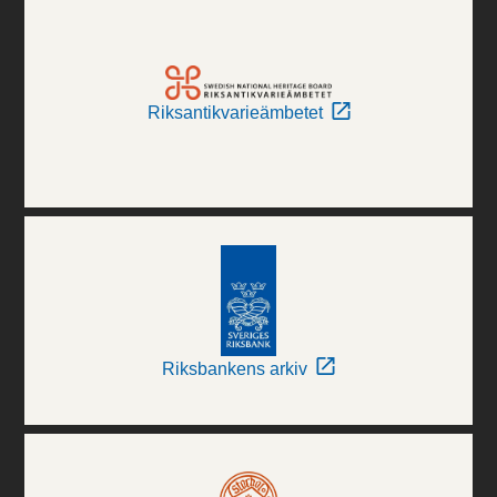
Riksantikvarieämbetet
Riksbankens arkiv