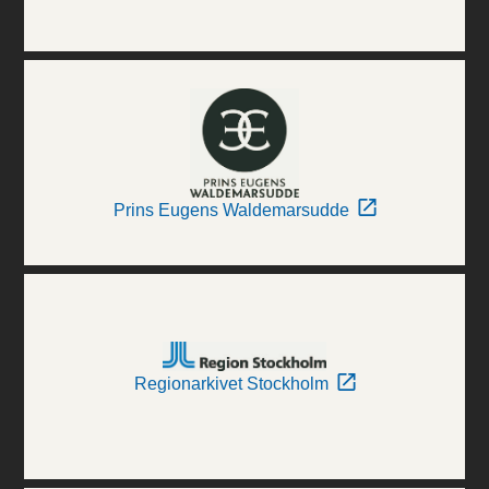
Prins Eugens Waldemarsudde
Regionarkivet Stockholm