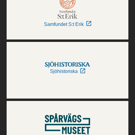
Samfundet S:t Erik
Sjöhistoriska