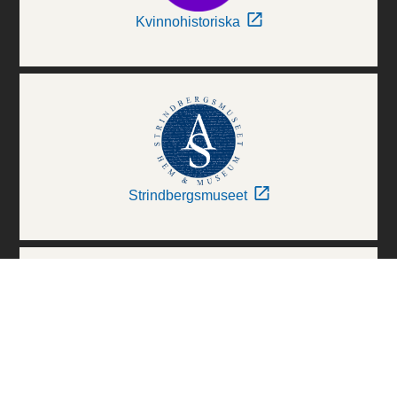
Kvinnohistoriska
Strindbergsmuseet
Thielska Galleriet