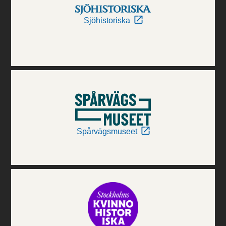
Sjöhistoriska
Spårvägsmuseet