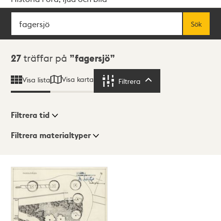
Sök
Fritextsök
Sök
Sökresultat
27
träffar på
fagersjö
Visa karta
Visa lista
Filtrera
Filtrera
Filtrera tid
Filtrera materialtyper
Visningsläge
Totalt
27
träffar
Lista
Karta