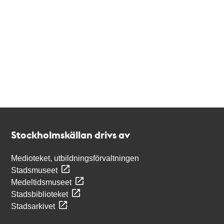
Kontakt
Stockholmskällan
Stockholmskällan drivs av
Medioteket, utbildningsförvaltningen
Stadsmuseet
Medeltidsmuseet
Stadsbiblioteket
Stadsarkivet