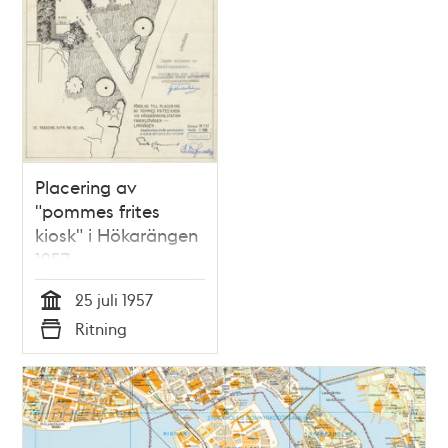
Placering av
"pommes frites
kiosk" i Hökarängen
1957
25 juli 1957
Tid
Ritning
Typ