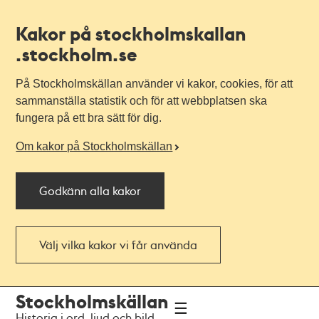
Kakor på stockholmskallan
.stockholm.se
På Stockholmskällan använder vi kakor, cookies, för att
sammanställa statistik och för att webbplatsen ska
fungera på ett bra sätt för dig.
Om kakor på Stockholmskällan
Godkänn alla kakor
Välj vilka kakor vi får använda
Till
Till
Stockholmskällan
navigationen
huvudinnehållet
Historia i ord, ljud och bild