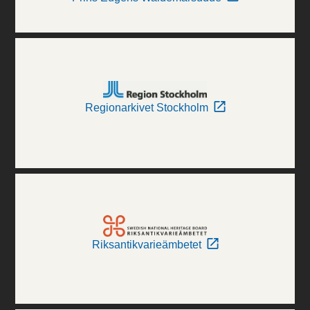
Regionarkivet Stockholm
Riksantikvarieämbetet