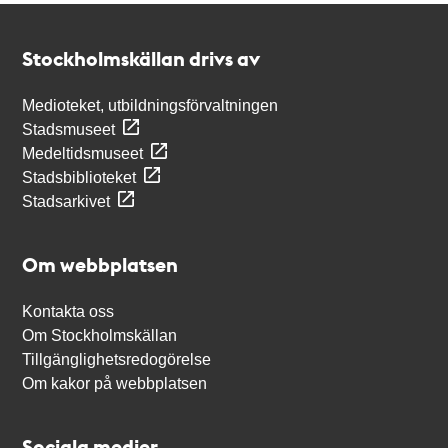
Kontakt
Stockholmskällan
Stockholmskällan drivs av
Medioteket, utbildningsförvaltningen
Stadsmuseet
Medeltidsmuseet
Stadsbiblioteket
Stadsarkivet
Om webbplatsen
Kontakta oss
Om Stockholmskällan
Tillgänglighetsredogörelse
Om kakor på webbplatsen
Sociala medier