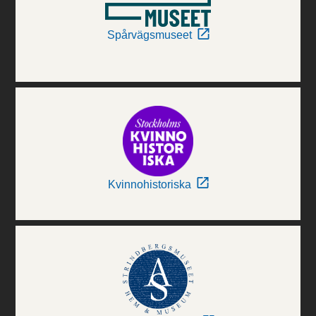
Spårvägsmuseet
Kvinnohistoriska