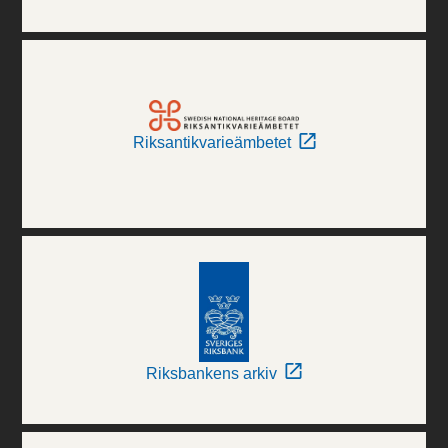
Riksantikvarieämbetet
Riksbankens arkiv