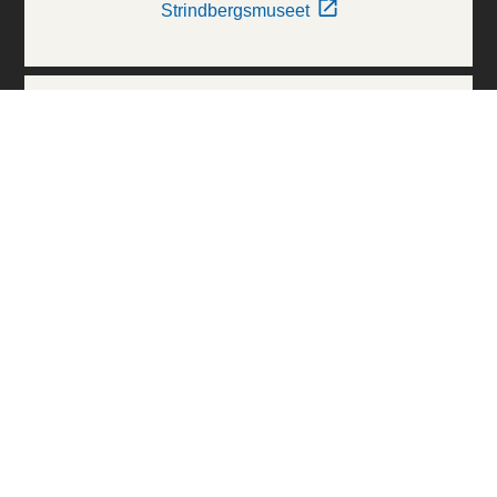
Strindbergsmuseet
Thielska Galleriet
Världskulturmuseerna