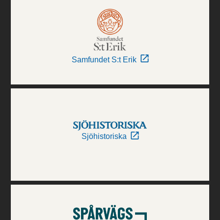
Samfundet S:t Erik
Sjöhistoriska