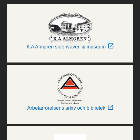
K A Almgren sidenväveri & museum
Arbetarrörelsens arkiv och bibliotek