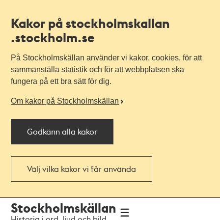
Kakor på stockholmskallan
.stockholm.se
På Stockholmskällan använder vi kakor, cookies, för att
sammanställa statistik och för att webbplatsen ska
fungera på ett bra sätt för dig.
Om kakor på Stockholmskällan
Godkänn alla kakor
Välj vilka kakor vi får använda
Till
Till
Stockholmskällan
navigationen
huvudinnehållet
Historia i ord, ljud och bild