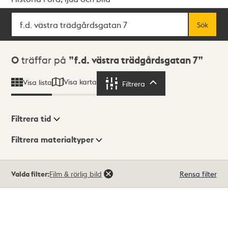
Sök
Fritextsök
Sök
Sökresultat
0
träffar på
f.d. västra trädgårdsgatan 7
Visa karta
Visa lista
Filtrera
Filtrera
Filtrera tid
Filtrera materialtyper
Visningsläge
Totalt
Valda filter:
Film & rörlig bild
Rensa filter
0
träffar
Lista
Karta