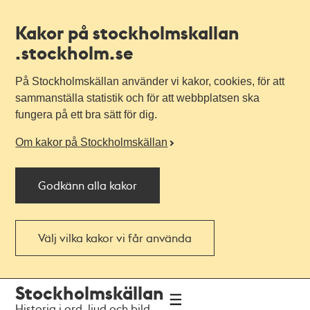
Kakor på stockholmskallan
.stockholm.se
På Stockholmskällan använder vi kakor, cookies, för att
sammanställa statistik och för att webbplatsen ska
fungera på ett bra sätt för dig.
Om kakor på Stockholmskällan
Godkänn alla kakor
Välj vilka kakor vi får använda
Till
Till
Stockholmskällan
navigationen
huvudinnehållet
Historia i ord, ljud och bild