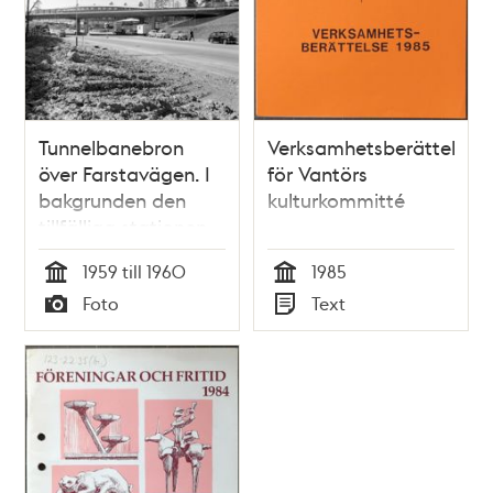
Tunnelbanebron
Verksamhetsberättelse
över Farstavägen. I
för Vantörs
bakgrunden den
kulturkommitté
tillfälliga stationen
för tunnelbanan
1959 till 1960
1985
samt en buss på
Tid
Tid
Foto
Text
linje 185
Typ
Typ