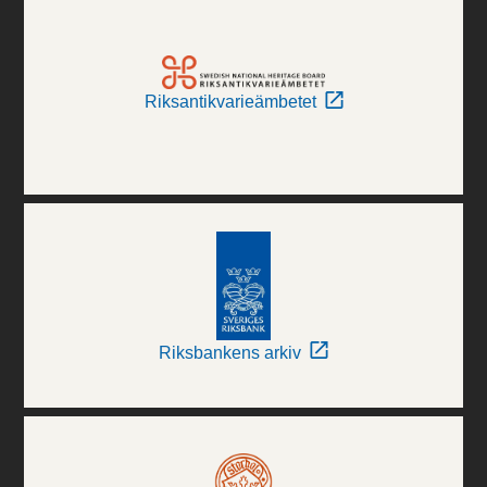
Riksantikvarieämbetet
Riksbankens arkiv