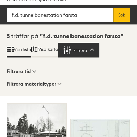
Sök
Fritextsök
Sök
Sökresultat
5
träffar på
f.d. tunnelbanestation farsta
Visa karta
Visa lista
Filtrera
Filtrera
Filtrera tid
Filtrera materialtyper
Visningsläge
Totalt
5
träffar
Lista
Karta