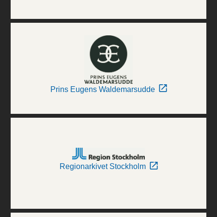
Prins Eugens Waldemarsudde
Regionarkivet Stockholm