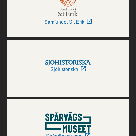
Samfundet S:t Erik
Sjöhistoriska