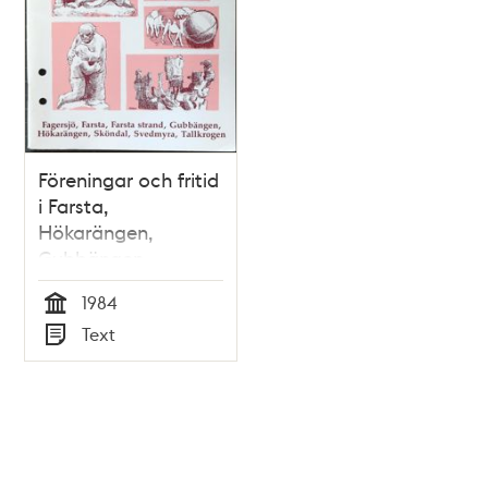
Föreningar och fritid
i Farsta,
Hökarängen,
Gubbängen,
Sköndal, Svedmyra
1984
och Tallkrogen
Tid
Text
Typ