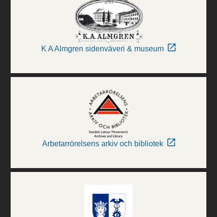
K A Almgren sidenväveri & museum
Arbetarrörelsens arkiv och bibliotek