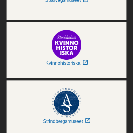
Spårvägsmuseet
Kvinnohistoriska
Strindbergsmuseet