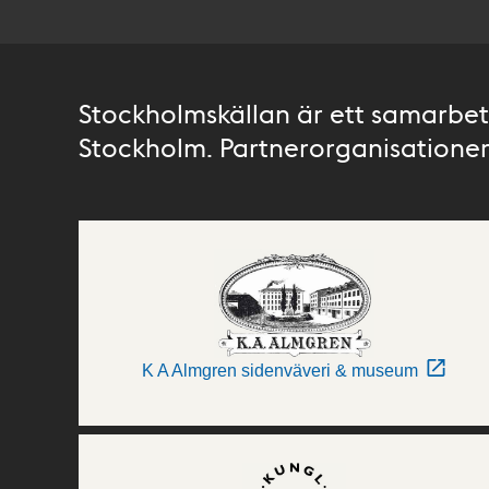
Stockholmskällan är ett samarbete
Stockholm. Partnerorganisationer 
K A Almgren sidenväveri & museum