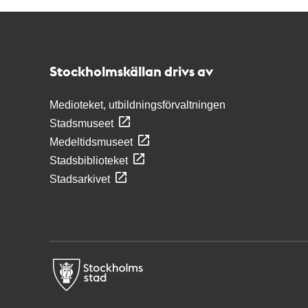
Kontakt
Stockholmskällan
Stockholmskällan drivs av
Medioteket, utbildningsförvaltningen
Stadsmuseet
Medeltidsmuseet
Stadsbiblioteket
Stadsarkivet