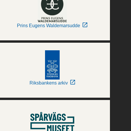
Prins Eugens Waldemarsudde
Riksbankens arkiv