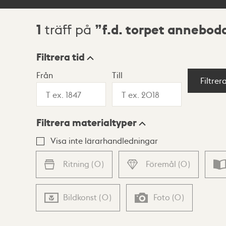
1
f.d. torpet annebod
träff på
Sökresultat
Filtrera tid
Från
Till
Visningsläge
Filtrer
Filtrera materialtyper
Lista
Karta
Visa inte lärarhandledningar
Ritning
(
0
)
Föremål
(
0
)
Bildkonst
(
0
)
Foto
(
0
)