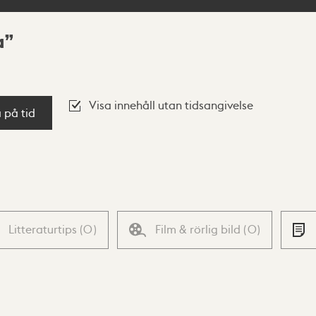
a
Visa innehåll utan tidsangivelse
a på tid
Litteraturtips
(
0
)
Film & rörlig bild
(
0
)