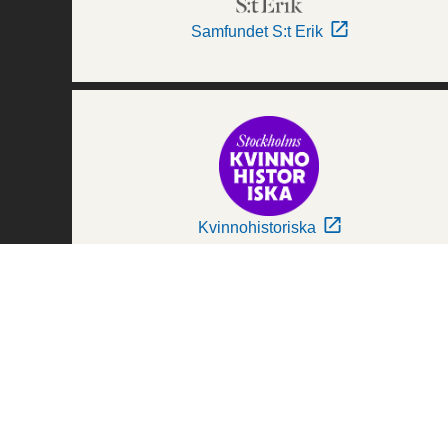
Samfundet S:t Erik
Kvinnohistoriska
Världskulturmuseerna