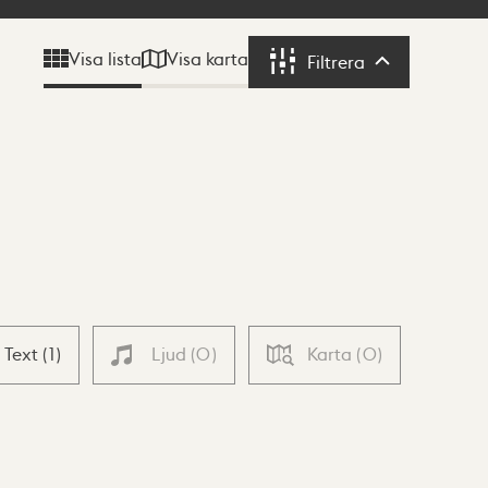
Visa karta
Visa lista
Filtrera
Filtrera
Text
(
1
)
Ljud
(
0
)
Karta
(
0
)