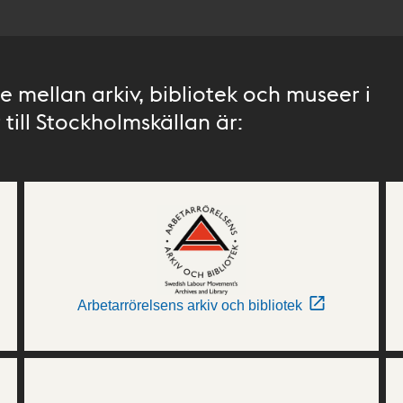
 mellan arkiv, bibliotek och museer i
till Stockholmskällan är:
Arbetarrörelsens arkiv och bibliotek