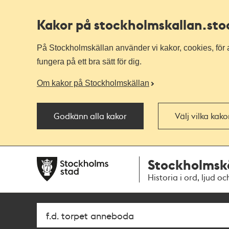
Kakor på stockholmskallan
.st
På Stockholmskällan använder vi kakor, cookies, för a
fungera på ett bra sätt för dig.
Om kakor på Stockholmskällan
Godkänn alla kakor
Välj vilka kak
Till
Till
Stockholmsk
navigationen
huvudinnehållet
Historia i ord, ljud oc
Sök
Fritextsök