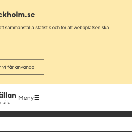
ockholm.se
tt sammanställa statistik och för att webbplatsen ska
or vi får använda
ällan
Meny
h bild