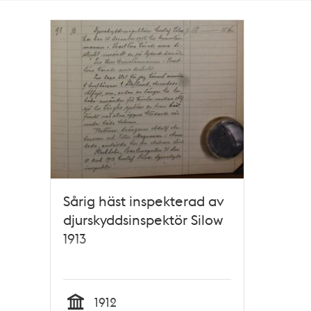
Totalt
1
träffar
Sårig häst inspekterad av
djurskyddsinspektör Silow
1913
1912