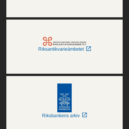
Riksantikvarieämbetet
Riksbankens arkiv