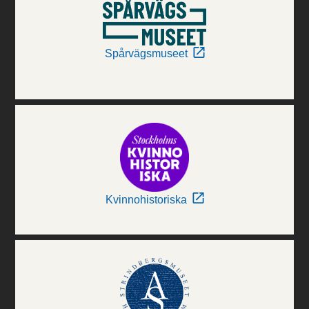
Spårvägsmuseet
Kvinnohistoriska