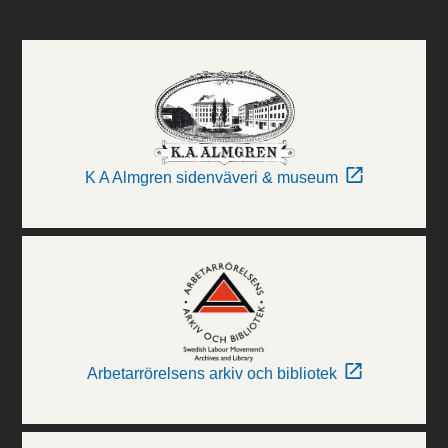
K A Almgren sidenväveri & museum
Arbetarrörelsens arkiv och bibliotek