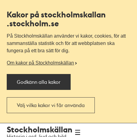
Kakor på stockholmskallan
.stockholm.se
På Stockholmskällan använder vi kakor, cookies, för att
sammanställa statistik och för att webbplatsen ska
fungera på ett bra sätt för dig.
Om kakor på Stockholmskällan
Godkänn alla kakor
Välj vilka kakor vi får använda
Till
Till
Stockholmskällan
navigationen
huvudinnehållet
Historia i ord, ljud och bild