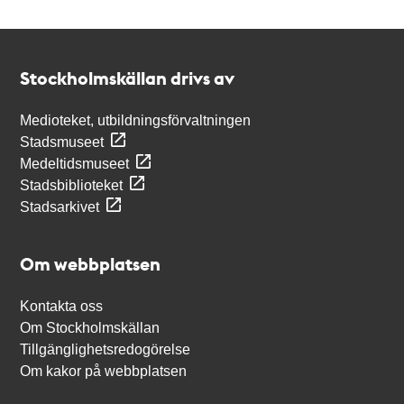
Kontakt
Stockholmskällan
Stockholmskällan drivs av
Medioteket, utbildningsförvaltningen
Stadsmuseet
Medeltidsmuseet
Stadsbiblioteket
Stadsarkivet
Om webbplatsen
Kontakta oss
Om Stockholmskällan
Tillgänglighetsredogörelse
Om kakor på webbplatsen