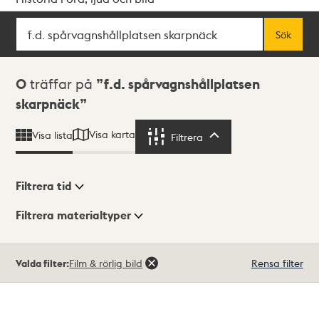
Sök
Fritextsök
Sök
Sökresultat
0
träffar på
f.d. spårvagnshållplatsen
skarpnäck
Visa karta
Visa lista
Filtrera
Filtrera
Filtrera tid
Filtrera materialtyper
Visningsläge
Totalt
Valda filter:
Film & rörlig bild
Rensa filter
0
träffar
Lista
Karta