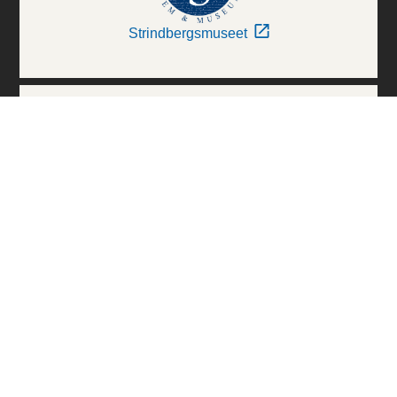
Strindbergsmuseet
Thielska Galleriet
Världskulturmuseerna