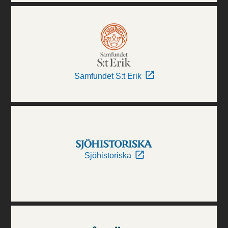
Samfundet S:t Erik
Sjöhistoriska