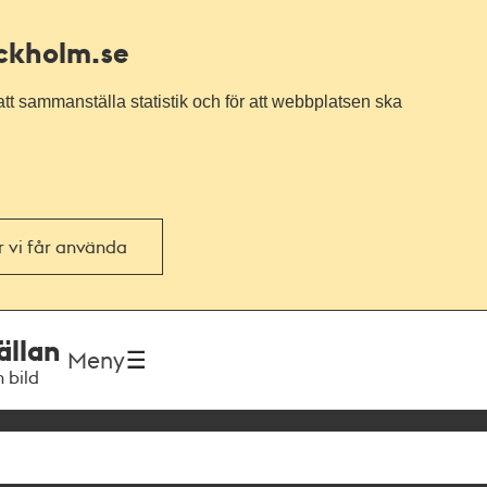
ockholm.se
tt sammanställa statistik och för att webbplatsen ska
or vi får använda
ällan
Meny
h bild