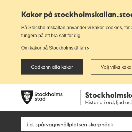
Kakor på stockholmskallan
.st
På Stockholmskällan använder vi kakor, cookies, för a
fungera på ett bra sätt för dig.
Om kakor på Stockholmskällan
Godkänn alla kakor
Välj vilka kak
Till
Till
Stockholmsk
navigationen
huvudinnehållet
Historia i ord, ljud oc
Sök
Fritextsök