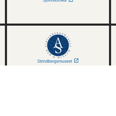
Sjöhistoriska
Strindbergsmuseet