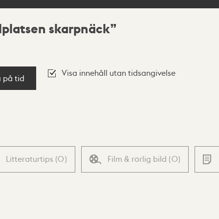
llplatsen skarpnäck
Visa innehåll utan tidsangivelse
a på tid
Litteraturtips
(
0
)
Film & rörlig bild
(
0
)