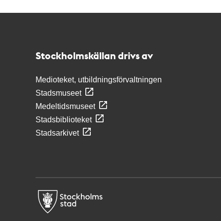
Kontakt
Stockholmskällan
Stockholmskällan drivs av
Medioteket, utbildningsförvaltningen
Stadsmuseet
Medeltidsmuseet
Stadsbiblioteket
Stadsarkivet