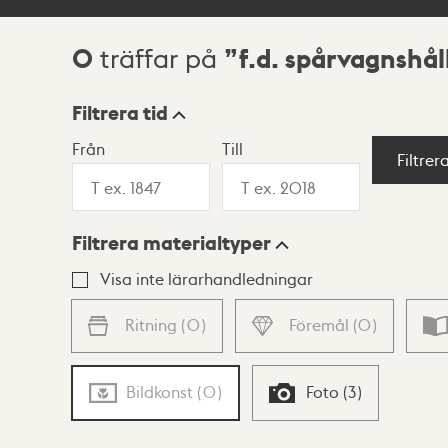
0
f.d. spårvagnshå
träffar på
Sökresultat
Filtrera tid
Från
Till
Visningsläge
Filtrer
Filtrera materialtyper
Lista
Karta
Visa inte lärarhandledningar
Ritning
(
0
)
Föremål
(
0
)
Bildkonst
(
0
)
Foto
(
3
)