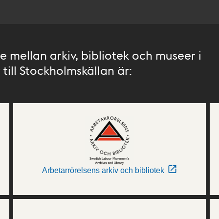
 mellan arkiv, bibliotek och museer i
till Stockholmskällan är:
Arbetarrörelsens arkiv och bibliotek