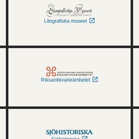
Litografiska museet
Riksantikvarieämbetet