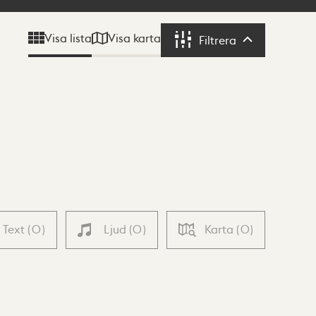
Visa karta
Visa lista
Filtrera
Filtrera
Text
(
0
)
Ljud
(
0
)
Karta
(
0
)