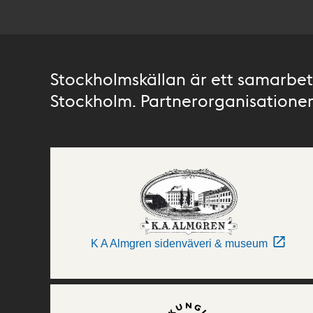
Stockholmskällan är ett samarbete
Stockholm. Partnerorganisationer 
K A Almgren sidenväveri & museum