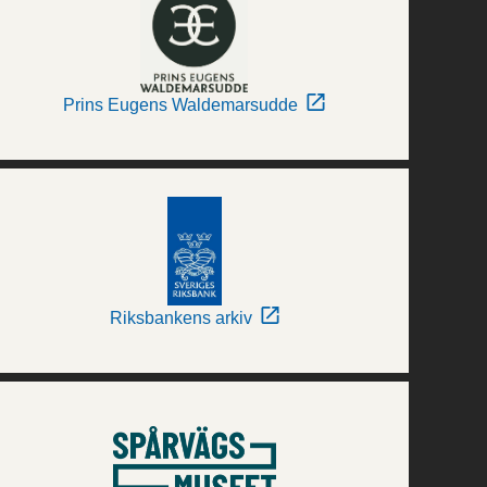
Prins Eugens Waldemarsudde
Riksbankens arkiv