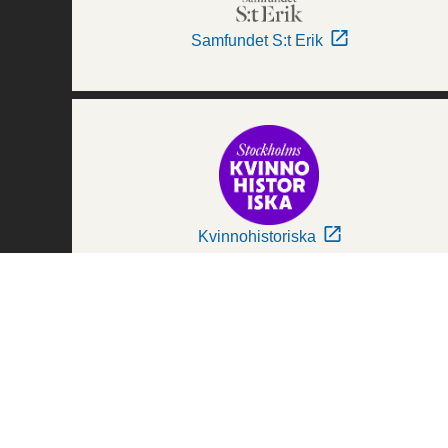
Samfundet S:t Erik
Kvinnohistoriska
Världskulturmuseerna