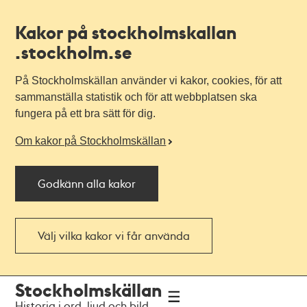
Kakor på stockholmskallan
.stockholm.se
På Stockholmskällan använder vi kakor, cookies, för att
sammanställa statistik och för att webbplatsen ska
fungera på ett bra sätt för dig.
Om kakor på Stockholmskällan
Godkänn alla kakor
Välj vilka kakor vi får använda
Till
Till
Stockholmskällan
navigationen
huvudinnehållet
Historia i ord, ljud och bild