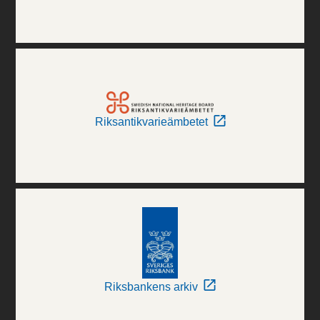
Riksantikvarieämbetet
Riksbankens arkiv