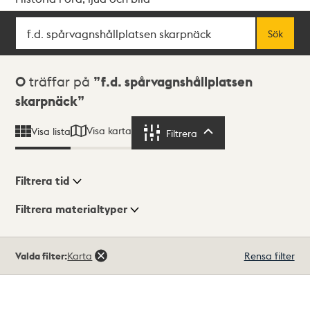
Sök
Fritextsök
Sök
Sökresultat
0
träffar på
f.d. spårvagnshållplatsen
skarpnäck
Visa karta
Visa lista
Filtrera
Filtrera
Filtrera tid
Filtrera materialtyper
Visningsläge
Totalt
Valda filter:
Karta
Rensa filter
0
träffar
Lista
Karta