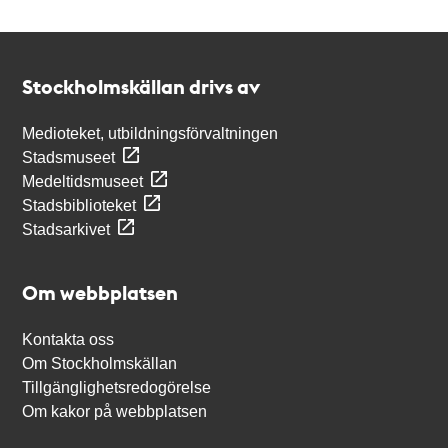
Kontakt
Stockholmskällan
Stockholmskällan drivs av
Medioteket, utbildningsförvaltningen
Stadsmuseet
Medeltidsmuseet
Stadsbiblioteket
Stadsarkivet
Om webbplatsen
Kontakta oss
Om Stockholmskällan
Tillgänglighetsredogörelse
Om kakor på webbplatsen