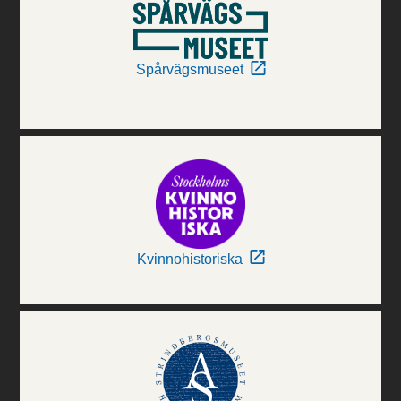
Spårvägsmuseet
Kvinnohistoriska