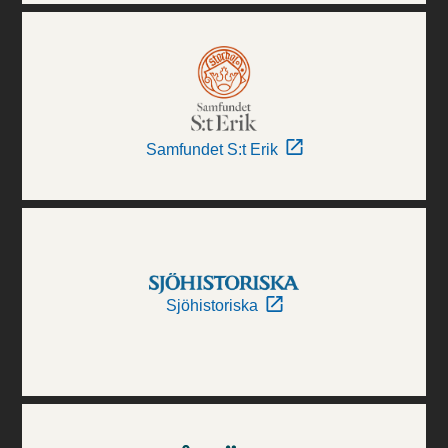
Samfundet S:t Erik
Sjöhistoriska