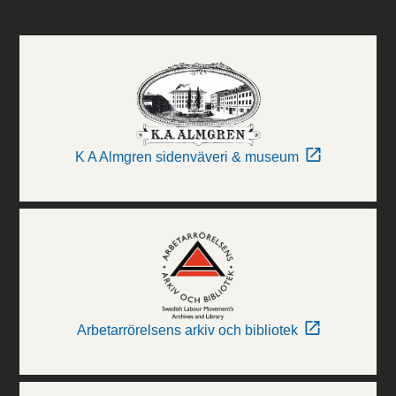
K A Almgren sidenväveri & museum
Arbetarrörelsens arkiv och bibliotek