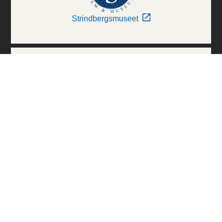
Strindbergsmuseet
Thielska Galleriet
Världskulturmuseerna