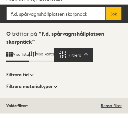
Sök
Fritextsök
Sök
Sökresultat
0
träffar på
f.d. spårvagnshållplatsen
skarpnäck
Visa karta
Visa lista
Filtrera
Filtrera
Filtrera tid
Filtrera materialtyper
Visningsläge
Totalt
Valda filter:
Rensa filter
0
träffar
Lista
Karta