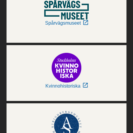
Spårvägsmuseet
Kvinnohistoriska