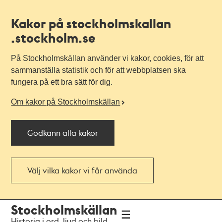
Kakor på stockholmskallan
.stockholm.se
På Stockholmskällan använder vi kakor, cookies, för att
sammanställa statistik och för att webbplatsen ska
fungera på ett bra sätt för dig.
Om kakor på Stockholmskällan
Godkänn alla kakor
Välj vilka kakor vi får använda
Till
Till
Stockholmskällan
navigationen
huvudinnehållet
Historia i ord, ljud och bild