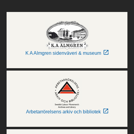
K A Almgren sidenväveri & museum
Arbetarrörelsens arkiv och bibliotek