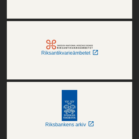
Riksantikvarieämbetet
Riksbankens arkiv