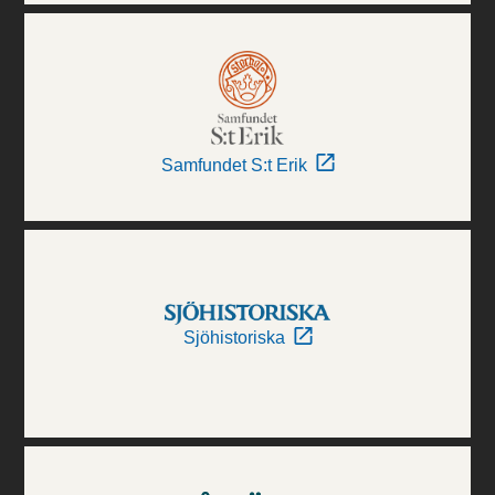
Samfundet S:t Erik
Sjöhistoriska