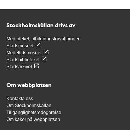
Kontakt
Stockholmskällan
Stockholmskällan drivs av
Medioteket, utbildningsförvaltningen
Stadsmuseet
Medeltidsmuseet
Stadsbiblioteket
Stadsarkivet
Om webbplatsen
Kontakta oss
Om Stockholmskällan
Tillgänglighetsredogörelse
Om kakor på webbplatsen