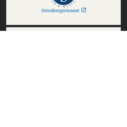
Strindbergsmuseet
Thielska Galleriet
Världskulturmuseerna