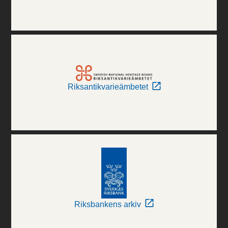
Riksantikvarieämbetet
Riksbankens arkiv