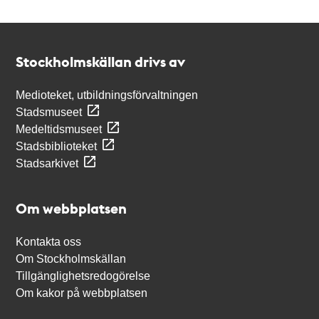
Kontakt
Stockholmskällan
Stockholmskällan drivs av
Medioteket, utbildningsförvaltningen
Stadsmuseet
Medeltidsmuseet
Stadsbiblioteket
Stadsarkivet
Om webbplatsen
Kontakta oss
Om Stockholmskällan
Tillgänglighetsredogörelse
Om kakor på webbplatsen