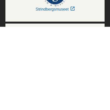
Strindbergsmuseet
Thielska Galleriet
Världskulturmuseerna