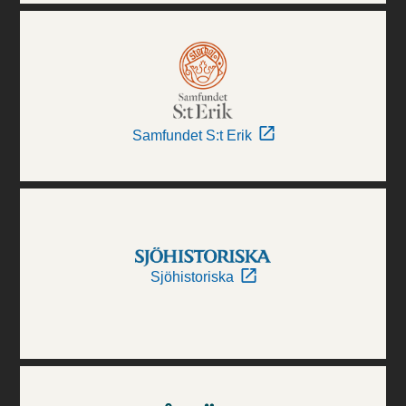
Samfundet S:t Erik
Sjöhistoriska