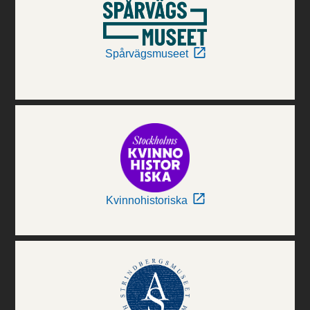
Spårvägsmuseet
Kvinnohistoriska