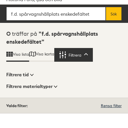
Sök
Fritextsök
Sök
Sökresultat
0
träffar på
f.d. spårvagnshållplats
enskedefältet
Visa karta
Visa lista
Filtrera
Filtrera
Filtrera tid
Filtrera materialtyper
Visningsläge
Totalt
Valda filter:
Rensa filter
0
träffar
Lista
Karta