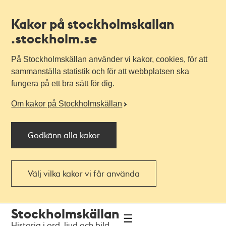
Kakor på stockholmskallan
.stockholm.se
På Stockholmskällan använder vi kakor, cookies, för att
sammanställa statistik och för att webbplatsen ska
fungera på ett bra sätt för dig.
Om kakor på Stockholmskällan
Godkänn alla kakor
Välj vilka kakor vi får använda
Till
Till
Stockholmskällan
navigationen
huvudinnehållet
Historia i ord, ljud och bild