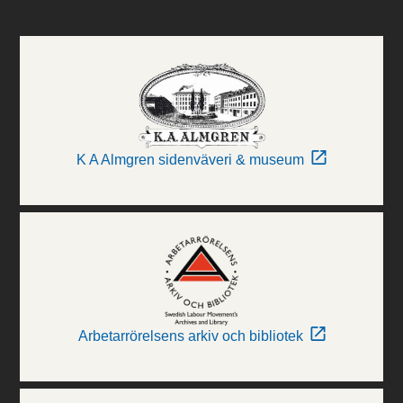
K A Almgren sidenväveri & museum
Arbetarrörelsens arkiv och bibliotek