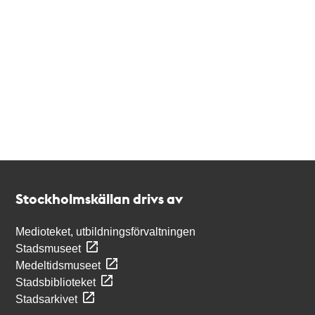
Kontakt
Stockholmskällan
Stockholmskällan drivs av
Medioteket, utbildningsförvaltningen
Stadsmuseet
Medeltidsmuseet
Stadsbiblioteket
Stadsarkivet