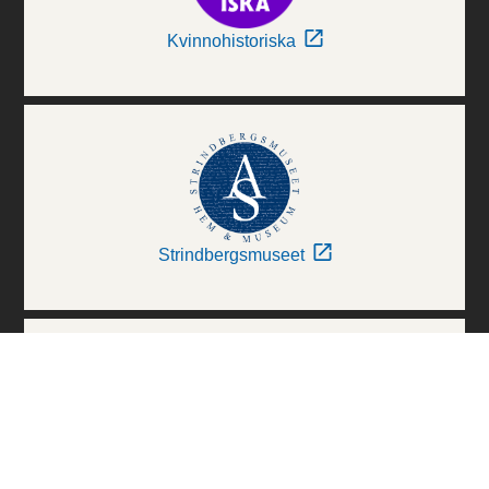
Kvinnohistoriska
Strindbergsmuseet
Thielska Galleriet