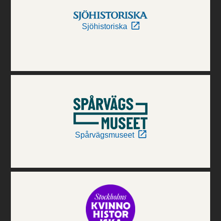
Sjöhistoriska
Spårvägsmuseet