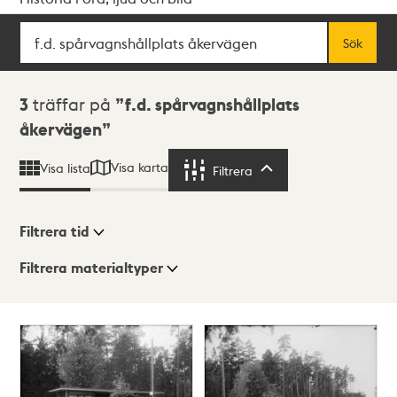
Sök
Fritextsök
Sök
Sökresultat
3
träffar på
f.d. spårvagnshållplats
åkervägen
Visa karta
Visa lista
Filtrera
Filtrera
Filtrera tid
Filtrera materialtyper
Visningsläge
Totalt
3
träffar
Lista
Karta