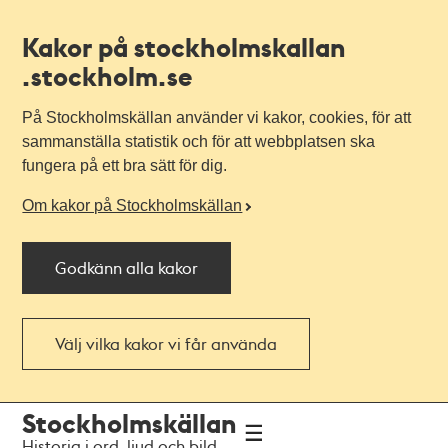
Kakor på stockholmskallan
.stockholm.se
På Stockholmskällan använder vi kakor, cookies, för att
sammanställa statistik och för att webbplatsen ska
fungera på ett bra sätt för dig.
Om kakor på Stockholmskällan
Godkänn alla kakor
Välj vilka kakor vi får använda
Till
Till
Stockholmskällan
navigationen
huvudinnehållet
Historia i ord, ljud och bild