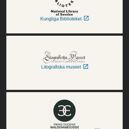
Kungliga Biblioteket
Litografiska museet