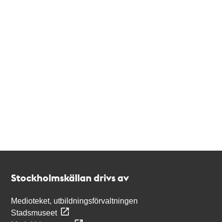
Kontakt
Stockholmskällan
Stockholmskällan drivs av
Medioteket, utbildningsförvaltningen
Stadsmuseet