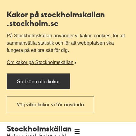
Kakor på stockholmskallan
.stockholm.se
På Stockholmskällan använder vi kakor, cookies, för att
sammanställa statistik och för att webbplatsen ska
fungera på ett bra sätt för dig.
Om kakor på Stockholmskällan
Godkänn alla kakor
Välj vilka kakor vi får använda
Till
Till
Stockholmskällan
navigationen
huvudinnehållet
Historia i ord, ljud och bild