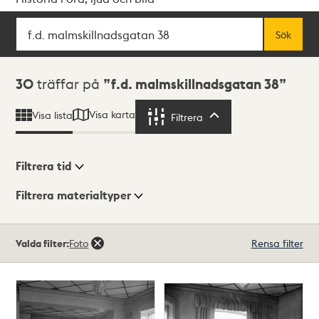
Sök
Fritextsök
Sök
Sökresultat
30
träffar på
f.d. malmskillnadsgatan 38
Visa karta
Visa lista
Filtrera
Filtrera
Filtrera tid
Filtrera materialtyper
Visningsläge
Totalt
Valda filter:
Foto
Rensa filter
30
träffar
Lista
Karta