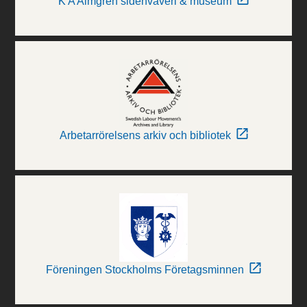
K A Almgren sidenväveri & museum
Arbetarrörelsens arkiv och bibliotek
Föreningen Stockholms Företagsminnen