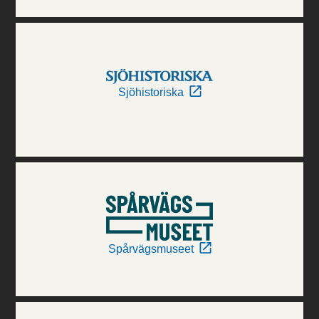
Sjöhistoriska
Spårvägsmuseet