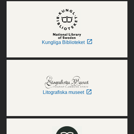
Kungliga Biblioteket
Litografiska museet