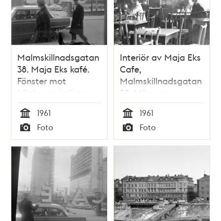
Malmskillnadsgatan
Interiör av Maja Eks
38. Maja Eks kafé.
Cafe,
Fönster mot
Malmskillnadsgatan
höghusen i väster
38. Män som
besöker kaféet
1961
1961
Tid
Tid
Foto
Foto
Typ
Typ