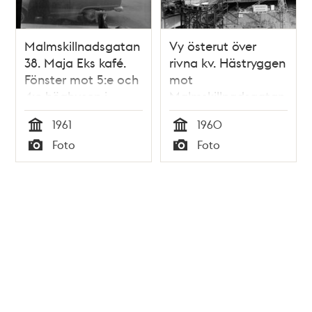
Malmskillnadsgatan
Vy österut över
38. Maja Eks kafé.
rivna kv. Hästryggen
Fönster mot 5:e och
mot
4:e höghusen i
Malmskillnadsgatan
väster
38-42, kv.
1961
1960
Stormhatten. T.h. i
Tid
Tid
Foto
Foto
fonden mynnar
Typ
Typ
Smålandsgatan
Tidigare