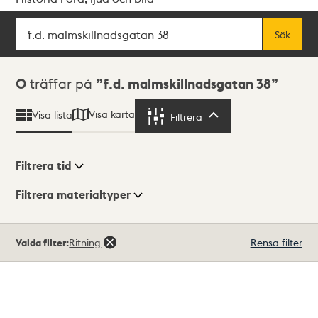
Sök
Fritextsök
Sök
Sökresultat
0
träffar på
f.d. malmskillnadsgatan 38
Visa karta
Visa lista
Filtrera
Filtrera
Filtrera tid
Filtrera materialtyper
Visningsläge
Totalt
Valda filter:
Ritning
Rensa filter
0
träffar
Lista
Karta