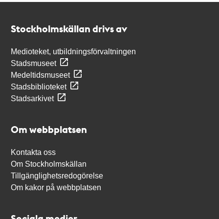
Kontakt
Stockholmskällan
Stockholmskällan drivs av
Medioteket, utbildningsförvaltningen
Stadsmuseet
Medeltidsmuseet
Stadsbiblioteket
Stadsarkivet
Om webbplatsen
Kontakta oss
Om Stockholmskällan
Tillgänglighetsredogörelse
Om kakor på webbplatsen
Sociala medier