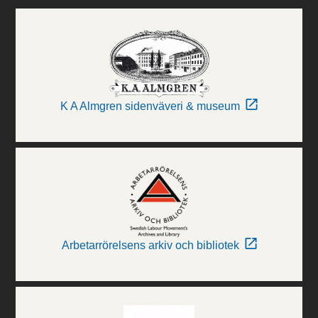
K A Almgren sidenväveri & museum
Arbetarrörelsens arkiv och bibliotek