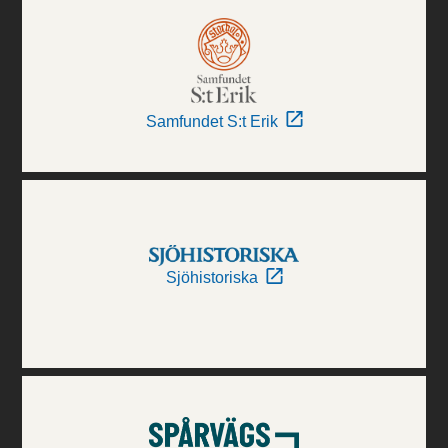
Samfundet S:t Erik
Sjöhistoriska