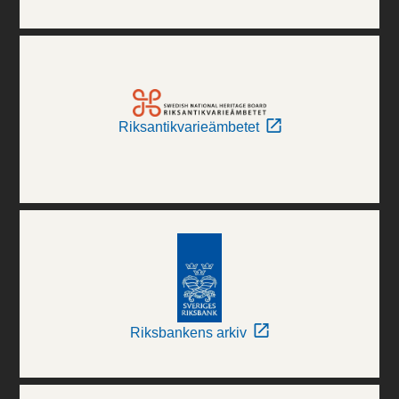
Riksantikvarieämbetet
Riksbankens arkiv