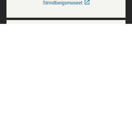
Strindbergsmuseet
Thielska Galleriet
Världskulturmuseerna