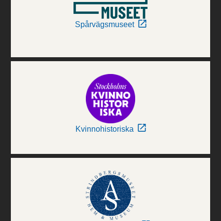
Spårvägsmuseet
Kvinnohistoriska