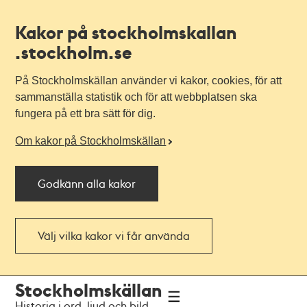
Kakor på stockholmskallan
.stockholm.se
På Stockholmskällan använder vi kakor, cookies, för att
sammanställa statistik och för att webbplatsen ska
fungera på ett bra sätt för dig.
Om kakor på Stockholmskällan
Godkänn alla kakor
Välj vilka kakor vi får använda
Till
Till
Stockholmskällan
navigationen
huvudinnehållet
Historia i ord, ljud och bild