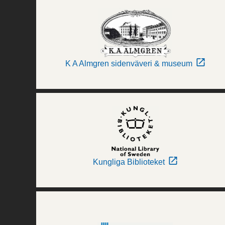
K A Almgren sidenväveri & museum
Kungliga Biblioteket