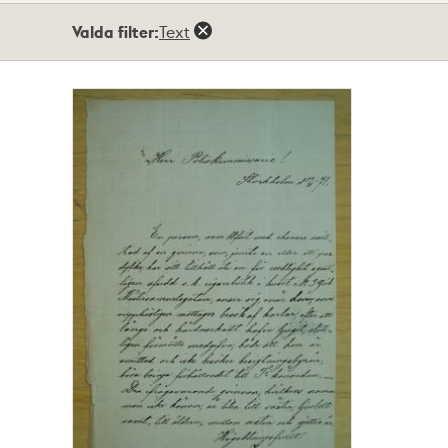
Totalt
Valda filter:
Text
1
träffar