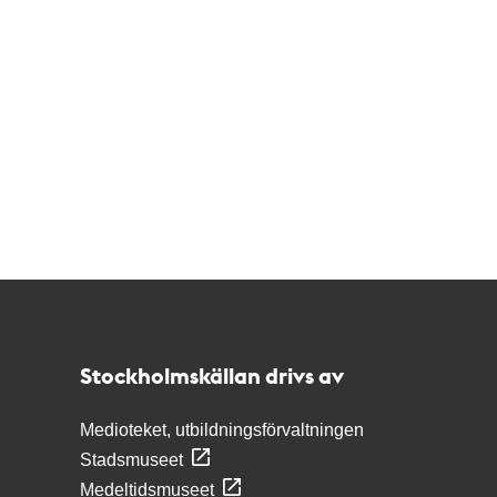
Kontakt
Stockholmskällan
Stockholmskällan drivs av
Medioteket, utbildningsförvaltningen
Stadsmuseet
Medeltidsmuseet