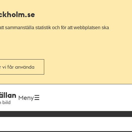
ockholm.se
tt sammanställa statistik och för att webbplatsen ska
or vi får använda
ällan
Meny
h bild