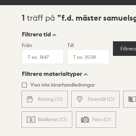
1
f.d. mäster samuels
träff på
Sökresultat
Filtrera tid
Från
Till
Visningsläge
Filtrer
Filtrera materialtyper
Lista
Karta
Visa inte lärarhandledningar
Ritning
(
0
)
Föremål
(
0
)
Bildkonst
(
0
)
Foto
(
0
)