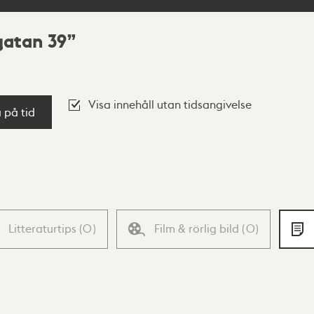
gatan 39
Visa innehåll utan tidsangivelse
a på tid
Litteraturtips
(
0
)
Film & rörlig bild
(
0
)