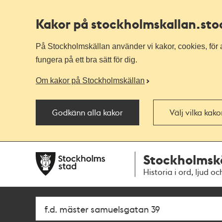
Kakor på stockholmskallan
.st
På Stockholmskällan använder vi kakor, cookies, för a
fungera på ett bra sätt för dig.
Om kakor på Stockholmskällan
Godkänn alla kakor
Välj vilka kak
Till
Till
Stockholmsk
navigationen
huvudinnehållet
Historia i ord, ljud oc
Sök
Fritextsök