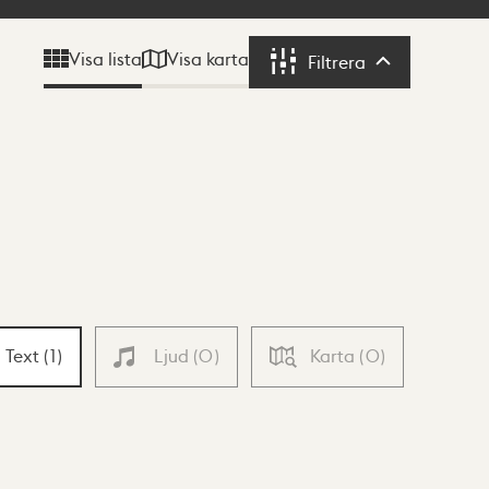
Visa karta
Visa lista
Filtrera
Filtrera
Text
(
1
)
Ljud
(
0
)
Karta
(
0
)