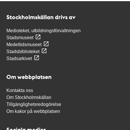
Kontakt
Stockholmskällan
Stockholmskällan drivs av
Medioteket, utbildningsförvaltningen
Stadsmuseet
Medeltidsmuseet
Stadsbiblioteket
Stadsarkivet
Om webbplatsen
Kontakta oss
Om Stockholmskällan
Tillgänglighetsredogörelse
Om kakor på webbplatsen
Sociala medier