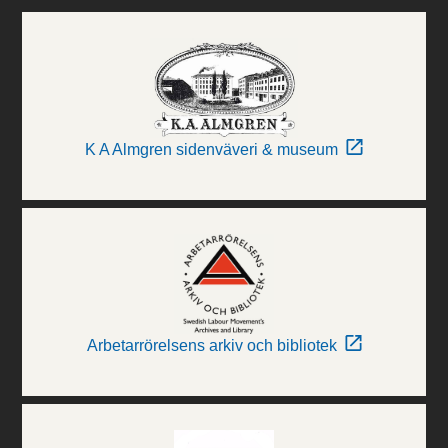
K A Almgren sidenväveri & museum
Arbetarrörelsens arkiv och bibliotek