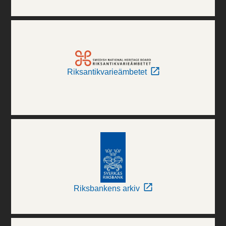
Riksantikvarieämbetet
Riksbankens arkiv