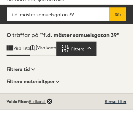
Sök
Fritextsök
Sök
Sökresultat
0
träffar på
f.d. mäster samuelsgatan 39
Visa karta
Visa lista
Filtrera
Filtrera
Filtrera tid
Filtrera materialtyper
Visningsläge
Totalt
Valda filter:
Bildkonst
Rensa filter
0
träffar
Lista
Karta