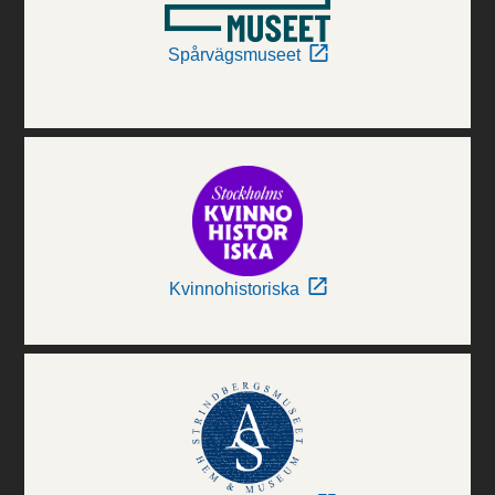
Spårvägsmuseet
Kvinnohistoriska