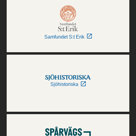
Samfundet S:t Erik
Sjöhistoriska