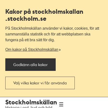
Kakor på stockholmskallan
.stockholm.se
På Stockholmskällan använder vi kakor, cookies, för att
sammanställa statistik och för att webbplatsen ska
fungera på ett bra sätt för dig.
Om kakor på Stockholmskällan
Godkänn alla kakor
Välj vilka kakor vi får använda
Till
Till
Stockholmskällan
navigationen
huvudinnehållet
Historia i ord, ljud och bild