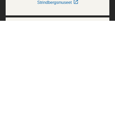
Strindbergsmuseet
Thielska Galleriet
Världskulturmuseerna