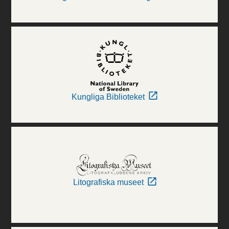
Kungliga Biblioteket
Litografiska museet