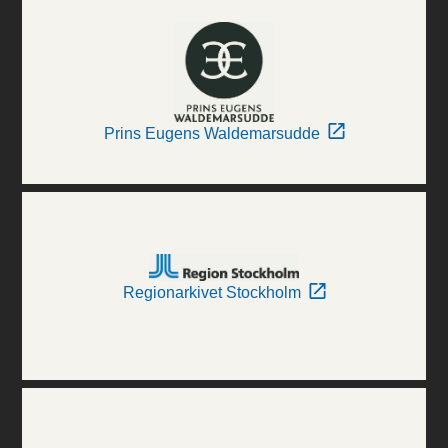
Prins Eugens Waldemarsudde
Regionarkivet Stockholm