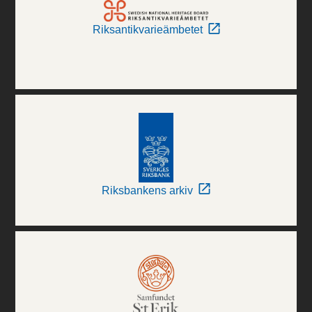
Riksantikvarieämbetet
Riksbankens arkiv