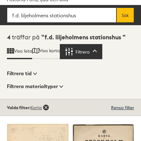
Sök
Fritextsök
Sök
Sökresultat
4
träffar på
f.d. liljeholmens stationshus
Visa karta
Visa lista
Filtrera
Filtrera
Filtrera tid
Filtrera materialtyper
Visningsläge
Totalt
Valda filter:
Karta
Rensa filter
4
träffar
Lista
Karta