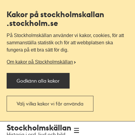
Kakor på stockholmskallan
.stockholm.se
På Stockholmskällan använder vi kakor, cookies, för att
sammanställa statistik och för att webbplatsen ska
fungera på ett bra sätt för dig.
Om kakor på Stockholmskällan
Godkänn alla kakor
Välj vilka kakor vi får använda
Till
Till
Stockholmskällan
navigationen
huvudinnehållet
Historia i ord, ljud och bild