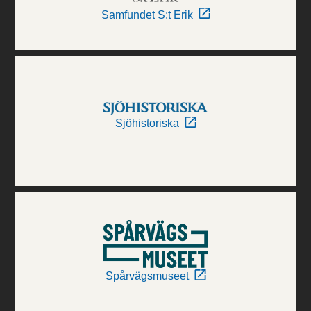
Samfundet S:t Erik
Sjöhistoriska
Spårvägsmuseet