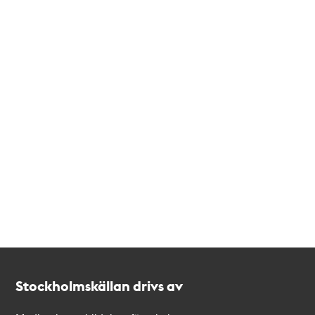
Kontakt
Stockholmskällan
Stockholmskällan drivs av