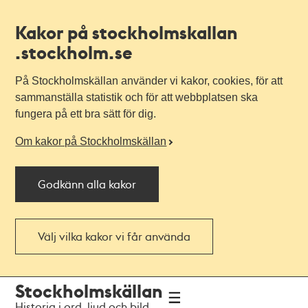
Kakor på stockholmskallan
.stockholm.se
På Stockholmskällan använder vi kakor, cookies, för att
sammanställa statistik och för att webbplatsen ska
fungera på ett bra sätt för dig.
Om kakor på Stockholmskällan
Godkänn alla kakor
Välj vilka kakor vi får använda
Till
Till
Stockholmskällan
navigationen
huvudinnehållet
Historia i ord, ljud och bild