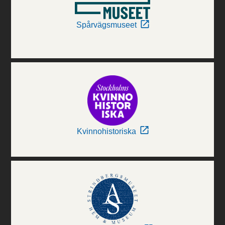
Spårvägsmuseet
Kvinnohistoriska