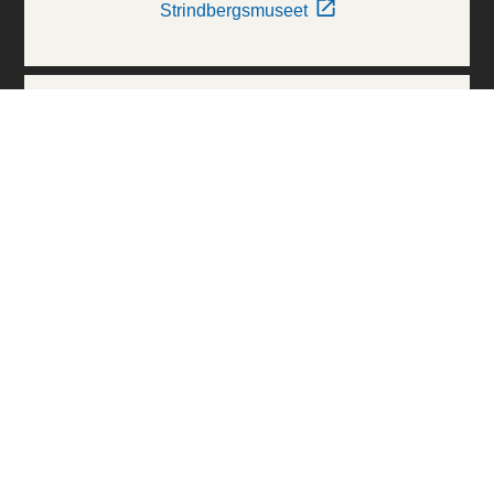
Strindbergsmuseet
Thielska Galleriet
Världskulturmuseerna