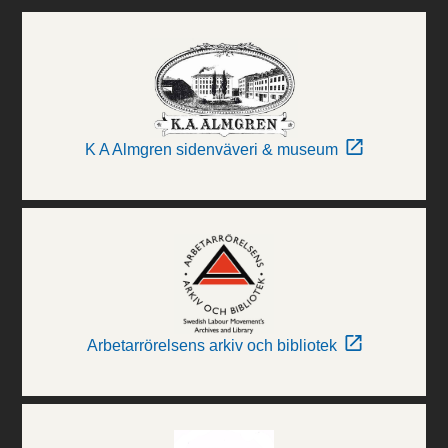
K A Almgren sidenväveri & museum
Arbetarrörelsens arkiv och bibliotek