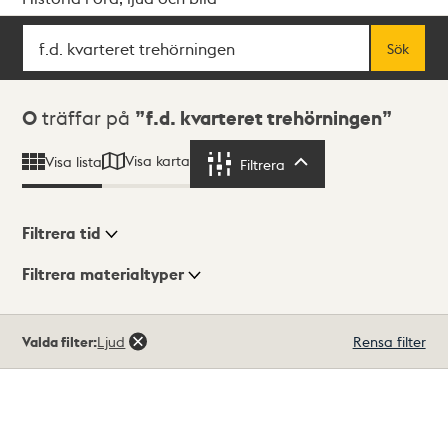
Sök
Fritextsök
Sök
Sökresultat
0
träffar på
f.d. kvarteret trehörningen
Visa karta
Visa lista
Filtrera
Filtrera
Filtrera tid
Filtrera materialtyper
Visningsläge
Totalt
Valda filter:
Ljud
Rensa filter
0
träffar
Lista
Karta