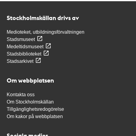
Kontakt
Stockholmskällan
Stockholmskällan drivs av
Medioteket, utbildningsförvaltningen
Stadsmuseet
Medeltidsmuseet
Stadsbiblioteket
Stadsarkivet
Om webbplatsen
Kontakta oss
Om Stockholmskällan
Tillgänglighetsredogörelse
Om kakor på webbplatsen
Sociala medier