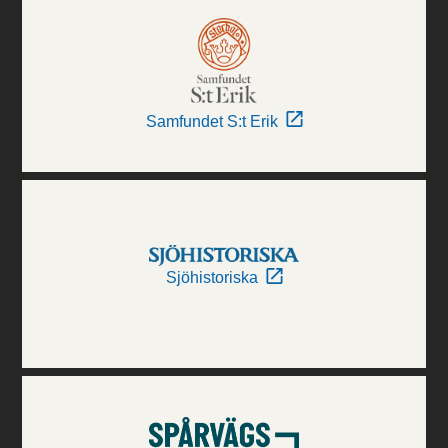
Samfundet S:t Erik
Sjöhistoriska