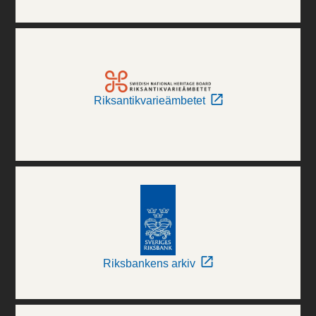
Riksantikvarieämbetet
Riksbankens arkiv