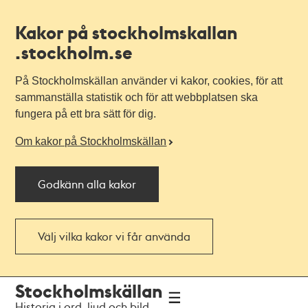
Kakor på stockholmskallan
.stockholm.se
På Stockholmskällan använder vi kakor, cookies, för att
sammanställa statistik och för att webbplatsen ska
fungera på ett bra sätt för dig.
Om kakor på Stockholmskällan
Godkänn alla kakor
Välj vilka kakor vi får använda
Till
Till
Stockholmskällan
navigationen
huvudinnehållet
Historia i ord, ljud och bild