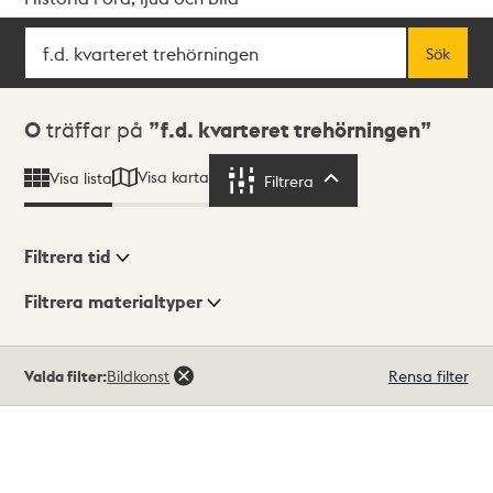
Sök
Fritextsök
Sök
Sökresultat
0
träffar på
f.d. kvarteret trehörningen
Visa karta
Visa lista
Filtrera
Filtrera
Filtrera tid
Filtrera materialtyper
Visningsläge
Totalt
Valda filter:
Bildkonst
Rensa filter
0
träffar
Lista
Karta