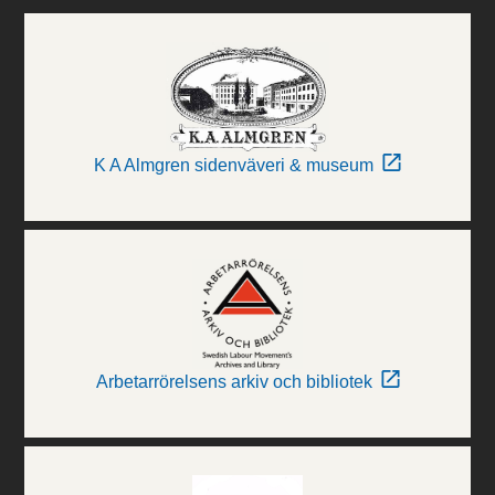
K A Almgren sidenväveri & museum
Arbetarrörelsens arkiv och bibliotek