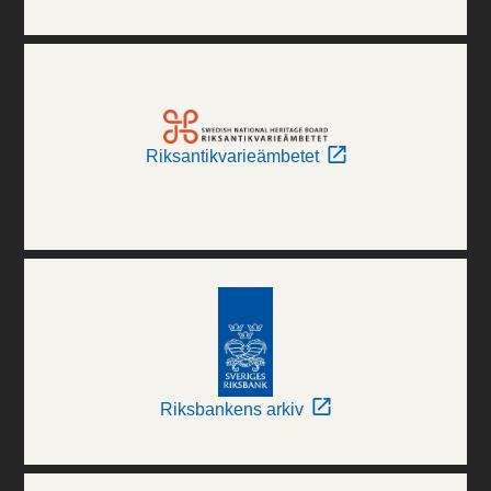
Riksantikvarieämbetet
Riksbankens arkiv