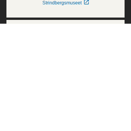
Strindbergsmuseet
Thielska Galleriet
Världskulturmuseerna