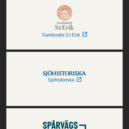
Samfundet S:t Erik
Sjöhistoriska