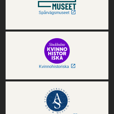
Spårvägsmuseet
Kvinnohistoriska