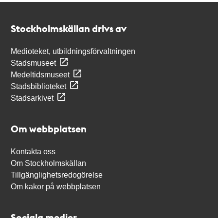
Kontakt
Stockholmskällan
Stockholmskällan drivs av
Medioteket, utbildningsförvaltningen
Stadsmuseet
Medeltidsmuseet
Stadsbiblioteket
Stadsarkivet
Om webbplatsen
Kontakta oss
Om Stockholmskällan
Tillgänglighetsredogörelse
Om kakor på webbplatsen
Sociala medier