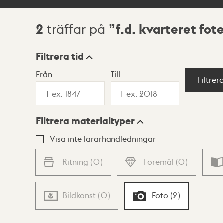
2
f.d. kvarteret fot
träffar på
Sökresultat
Filtrera tid
Från
Till
Visningsläge
Filtrer
Filtrera materialtyper
Lista
Karta
Visa inte lärarhandledningar
Ritning
(
0
)
Föremål
(
0
)
Bildkonst
(
0
)
Foto
(
2
)