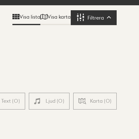
Visa karta
Visa lista
Filtrera
Filtrera
Text
(
0
)
Ljud
(
0
)
Karta
(
0
)