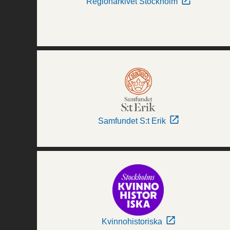
Regionarkivet Stockholm
Samfundet S:t Erik
Kvinnohistoriska