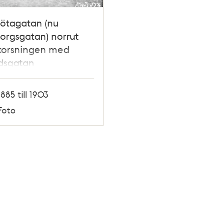
ötagatan (nu
orgsgatan) norrut
 korsningen med
dsgatan
1885 till 1903
Foto