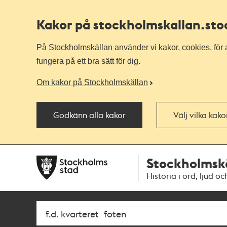
Kakor på stockholmskallan
.st
På Stockholmskällan använder vi kakor, cookies, för a
fungera på ett bra sätt för dig.
Om kakor på Stockholmskällan
Godkänn alla kakor
Välj vilka kak
Till
Till
Stockholmsk
navigationen
huvudinnehållet
Historia i ord, ljud oc
Sök
Fritextsök