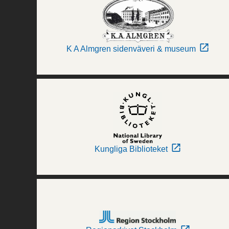
K A Almgren sidenväveri & museum
Kungliga Biblioteket