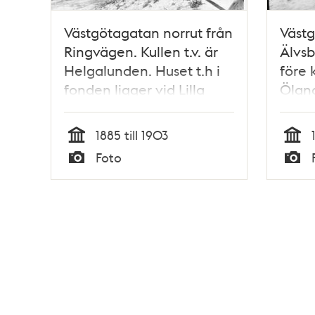
Västgötagatan norrut från
Västg
Ringvägen. Kullen t.v. är
Älvsb
Helgalunden. Huset t.h i
före
fonden ligger vid Lilla
Ölan
Pilgränd 3. Motsvarar nu
Älvsborgsgatan
1885 till 1903
Tid
Tid
Foto
Typ
Typ