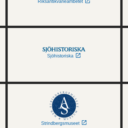
Riksantikvarieämbetet
Sjöhistoriska
Strindbergsmuseet