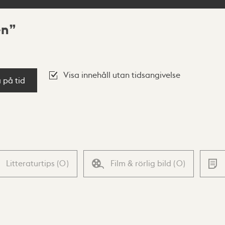
en
Visa innehåll utan tidsangivelse
a på tid
Litteraturtips
(
0
)
Film & rörlig bild
(
0
)