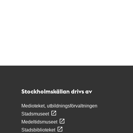
Kontakt
Stockholmskällan
Stockholmskällan drivs av
Medioteket, utbildningsförvaltningen
Stadsmuseet
Medeltidsmuseet
Stadsbiblioteket