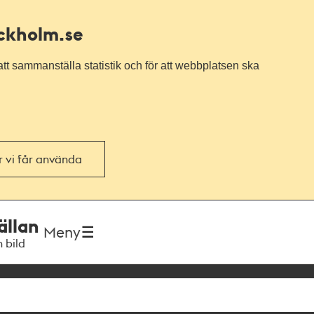
ockholm.se
tt sammanställa statistik och för att webbplatsen ska
or vi får använda
ällan
Meny
h bild