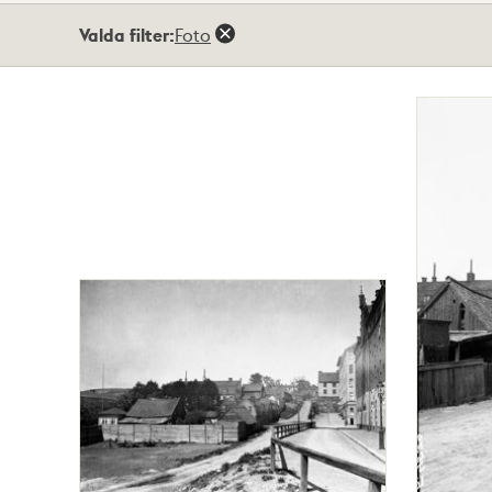
Totalt
Valda filter:
Foto
2
träffar