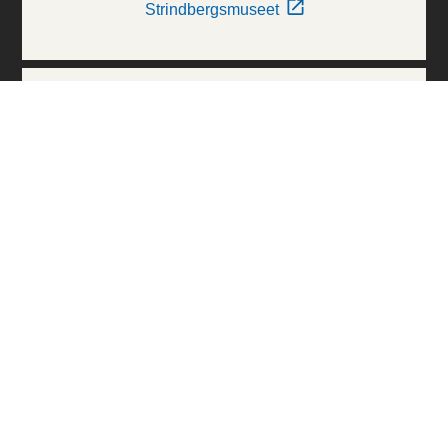
Strindbergsmuseet
Thielska Galleriet
Världskulturmuseerna