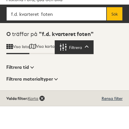
Sök
Fritextsök
Sök
Sökresultat
0
träffar på
f.d. kvarteret foten
Visa karta
Visa lista
Filtrera
Filtrera
Filtrera tid
Filtrera materialtyper
Visningsläge
Totalt
Valda filter:
Karta
Rensa filter
0
träffar
Lista
Karta