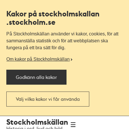
Kakor på stockholmskallan
.stockholm.se
På Stockholmskällan använder vi kakor, cookies, för att
sammanställa statistik och för att webbplatsen ska
fungera på ett bra sätt för dig.
Om kakor på Stockholmskällan
Godkänn alla kakor
Välj vilka kakor vi får använda
Till
Till
Stockholmskällan
navigationen
huvudinnehållet
Historia i ord, ljud och bild