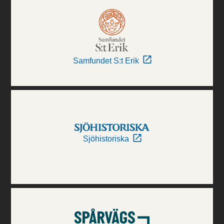
Samfundet S:t Erik
Sjöhistoriska