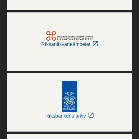
Riksantikvarieämbetet
Riksbankens arkiv