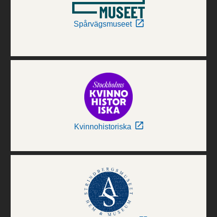
Spårvägsmuseet
Kvinnohistoriska