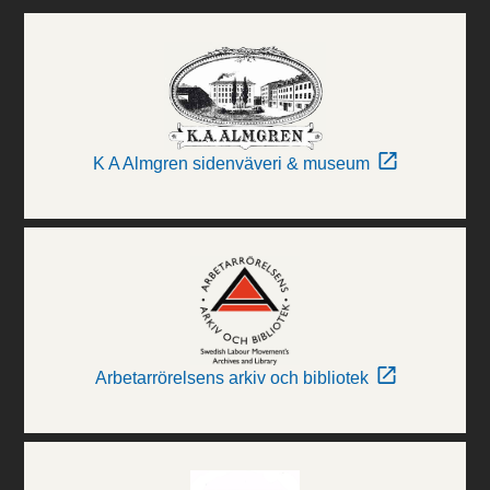
K A Almgren sidenväveri & museum
Arbetarrörelsens arkiv och bibliotek