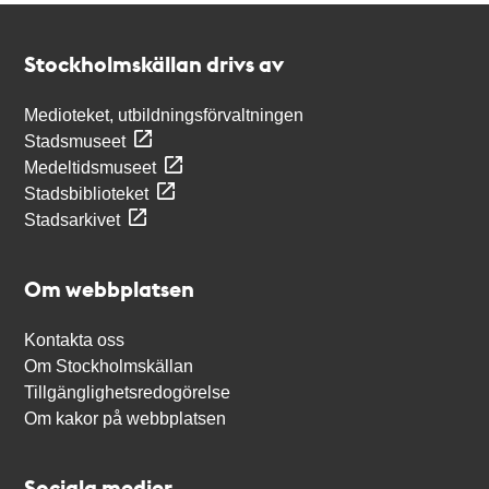
Kontakt
Stockholmskällan
Stockholmskällan drivs av
Medioteket, utbildningsförvaltningen
Stadsmuseet
Medeltidsmuseet
Stadsbiblioteket
Stadsarkivet
Om webbplatsen
Kontakta oss
Om Stockholmskällan
Tillgänglighetsredogörelse
Om kakor på webbplatsen
Sociala medier