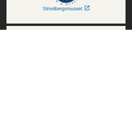
Strindbergsmuseet
Thielska Galleriet
Världskulturmuseerna