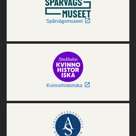
Spårvägsmuseet
Kvinnohistoriska