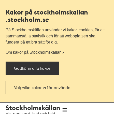
Kakor på stockholmskallan
.stockholm.se
På Stockholmskällan använder vi kakor, cookies, för att
sammanställa statistik och för att webbplatsen ska
fungera på ett bra sätt för dig.
Om kakor på Stockholmskällan
Godkänn alla kakor
Välj vilka kakor vi får använda
Till
Till
Stockholmskällan
navigationen
huvudinnehållet
Historia i ord, ljud och bild