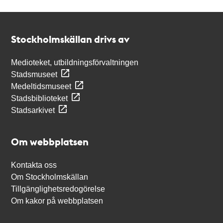
Kontakt
Stockholmskällan
Stockholmskällan drivs av
Medioteket, utbildningsförvaltningen
Stadsmuseet
Medeltidsmuseet
Stadsbiblioteket
Stadsarkivet
Om webbplatsen
Kontakta oss
Om Stockholmskällan
Tillgänglighetsredogörelse
Om kakor på webbplatsen