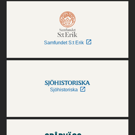
Samfundet S:t Erik
Sjöhistoriska