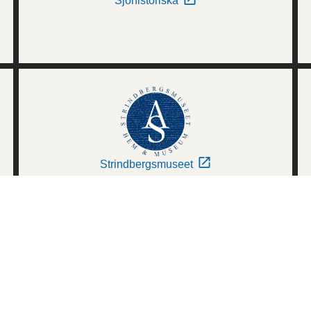
Sjöhistoriska
Strindbergsmuseet