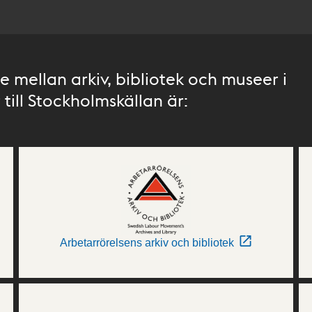
 mellan arkiv, bibliotek och museer i
till Stockholmskällan är:
Arbetarrörelsens arkiv och bibliotek