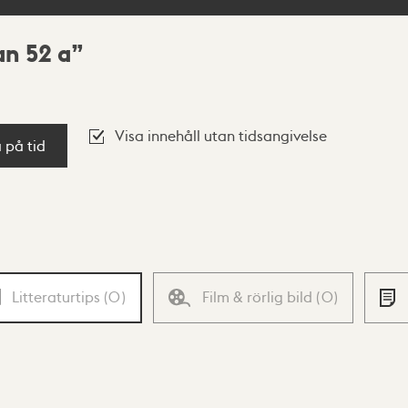
an 52 a
Visa innehåll utan tidsangivelse
a på tid
Litteraturtips
(
0
)
Film & rörlig bild
(
0
)