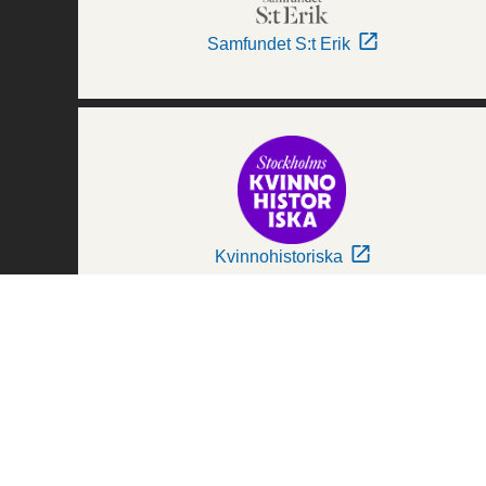
Samfundet S:t Erik
Kvinnohistoriska
Världskulturmuseerna