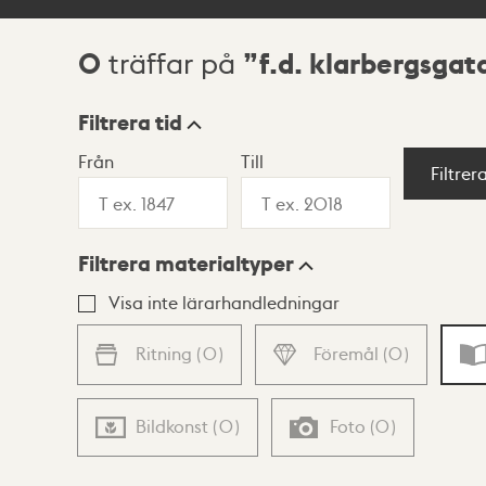
0
f.d. klarbergsgat
träffar på
Sökresultat
Filtrera tid
Från
Till
Visningsläge
Filtrer
Filtrera materialtyper
Lista
Karta
Visa inte lärarhandledningar
Ritning
(
0
)
Föremål
(
0
)
Bildkonst
(
0
)
Foto
(
0
)