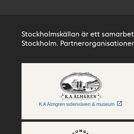
Stockholmskällan är ett samarbete
Stockholm. Partnerorganisationer 
K A Almgren sidenväveri & museum