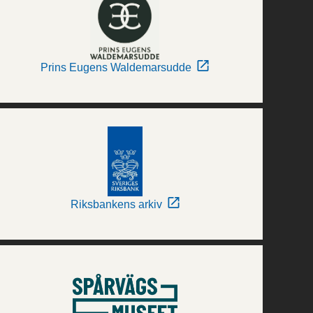
Prins Eugens Waldemarsudde
Riksbankens arkiv