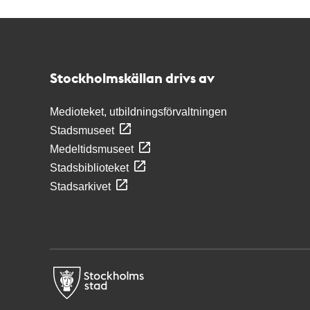
Kontakt
Stockholmskällan
Stockholmskällan drivs av
Medioteket, utbildningsförvaltningen
Stadsmuseet
Medeltidsmuseet
Stadsbiblioteket
Stadsarkivet