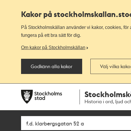
Kakor på stockholmskallan
.st
På Stockholmskällan använder vi kakor, cookies, för a
fungera på ett bra sätt för dig.
Om kakor på Stockholmskällan
Godkänn alla kakor
Välj vilka kak
Till
Till
Stockholmsk
navigationen
huvudinnehållet
Historia i ord, ljud oc
Sök
Fritextsök