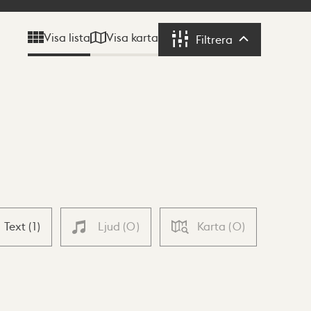
Visa karta
Visa lista
Filtrera
Filtrera
Text
(
1
)
Ljud
(
0
)
Karta
(
0
)