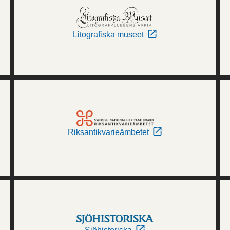
Litografiska museet
Riksantikvarieämbetet