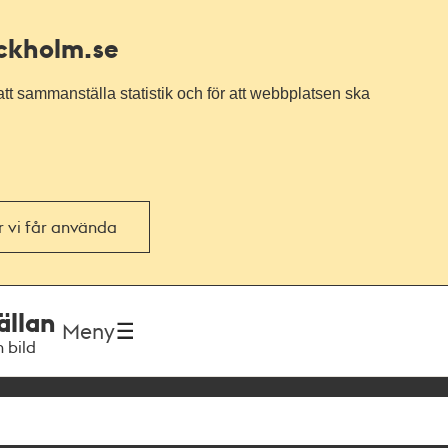
ockholm.se
tt sammanställa statistik och för att webbplatsen ska
or vi får använda
ällan
Meny
h bild