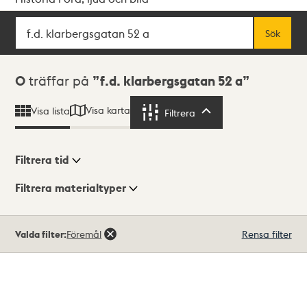
Sök
Fritextsök
Sök
Sökresultat
0
träffar på
f.d. klarbergsgatan 52 a
Visa karta
Visa lista
Filtrera
Filtrera
Filtrera tid
Filtrera materialtyper
Visningsläge
Totalt
Valda filter:
Föremål
Rensa filter
0
träffar
Lista
Karta