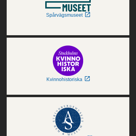
Spårvägsmuseet
Kvinnohistoriska