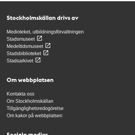
Kontakt
Stockholmskällan
Stockholmskällan drivs av
Medioteket, utbildningsförvaltningen
Stadsmuseet
Medeltidsmuseet
Stadsbiblioteket
Stadsarkivet
Om webbplatsen
Kontakta oss
Om Stockholmskällan
Tillgänglighetsredogörelse
Om kakor på webbplatsen
Sociala medier