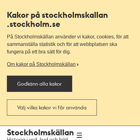
Kakor på stockholmskallan
.stockholm.se
På Stockholmskällan använder vi kakor, cookies, för att
sammanställa statistik och för att webbplatsen ska
fungera på ett bra sätt för dig.
Om kakor på Stockholmskällan
Godkänn alla kakor
Välj vilka kakor vi får använda
Till
Till
Stockholmskällan
navigationen
huvudinnehållet
Historia i ord, ljud och bild