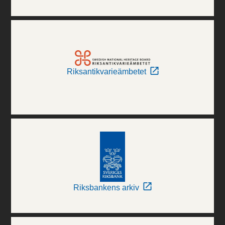
Riksantikvarieämbetet
Riksbankens arkiv