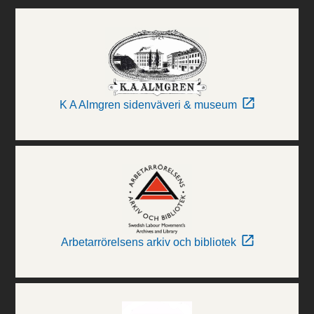
K A Almgren sidenväveri & museum
Arbetarrörelsens arkiv och bibliotek