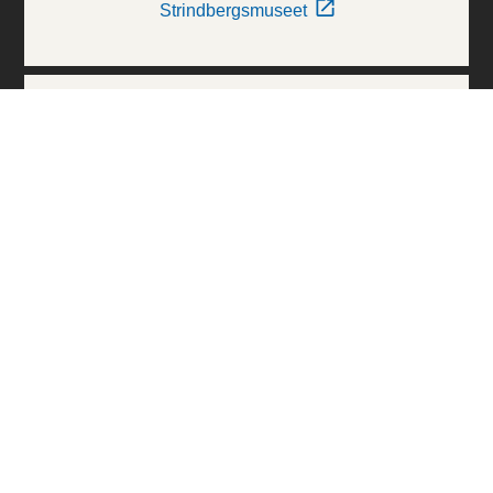
Strindbergsmuseet
Thielska Galleriet
Världskulturmuseerna