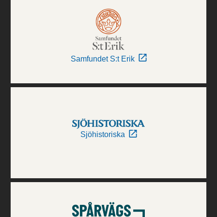
Samfundet S:t Erik
Sjöhistoriska