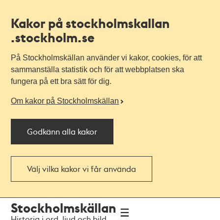
Kakor på stockholmskallan
.stockholm.se
På Stockholmskällan använder vi kakor, cookies, för att
sammanställa statistik och för att webbplatsen ska
fungera på ett bra sätt för dig.
Om kakor på Stockholmskällan
Godkänn alla kakor
Välj vilka kakor vi får använda
Till
Till
Stockholmskällan
navigationen
huvudinnehållet
Historia i ord, ljud och bild