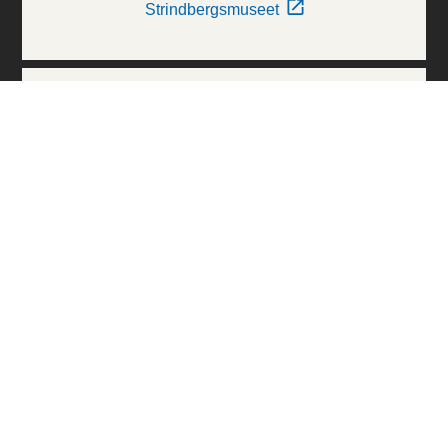
Strindbergsmuseet
Thielska Galleriet
Världskulturmuseerna