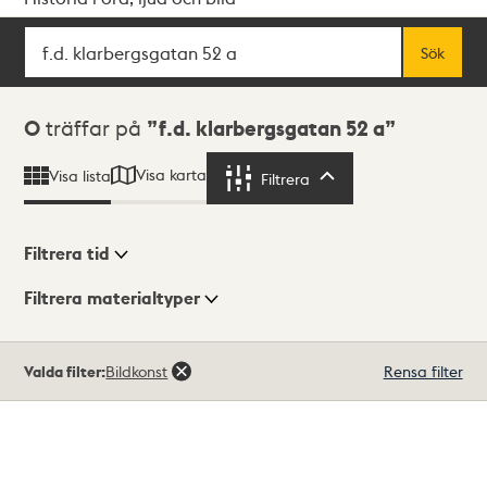
Sök
Fritextsök
Sök
Sökresultat
0
träffar på
f.d. klarbergsgatan 52 a
Visa karta
Visa lista
Filtrera
Filtrera
Filtrera tid
Filtrera materialtyper
Visningsläge
Totalt
Valda filter:
Bildkonst
Rensa filter
0
träffar
Lista
Karta