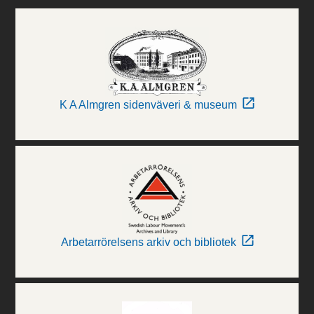
K A Almgren sidenväveri & museum
Arbetarrörelsens arkiv och bibliotek