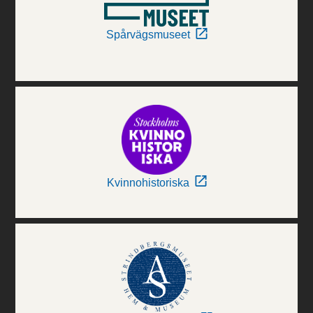
Spårvägsmuseet
Kvinnohistoriska