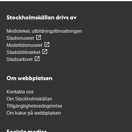
Kontakt
Stockholmskällan
Stockholmskällan drivs av
Medioteket, utbildningsförvaltningen
Stadsmuseet
Medeltidsmuseet
Stadsbiblioteket
Stadsarkivet
Om webbplatsen
Kontakta oss
Om Stockholmskällan
Tillgänglighetsredogörelse
Om kakor på webbplatsen
Sociala medier