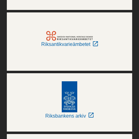
Riksantikvarieämbetet
Riksbankens arkiv