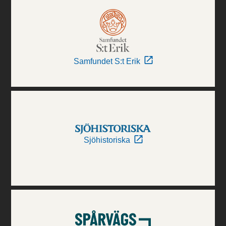
Samfundet S:t Erik
Sjöhistoriska