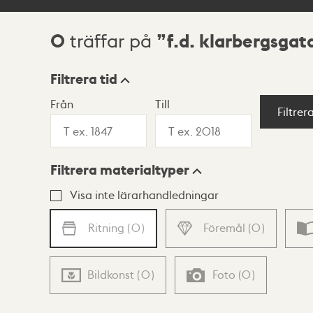
0
f.d. klarbergsgat
träffar på
Sökresultat
Filtrera tid
Från
Till
Visningsläge
Filtrer
Filtrera materialtyper
Lista
Karta
Visa inte lärarhandledningar
Ritning
(
0
)
Föremål
(
0
)
Bildkonst
(
0
)
Foto
(
0
)