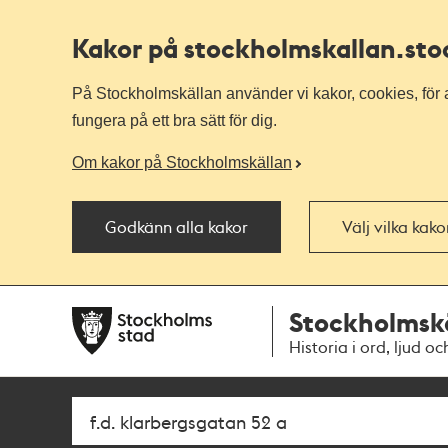
Kakor på stockholmskallan
.st
På Stockholmskällan använder vi kakor, cookies, för a
fungera på ett bra sätt för dig.
Om kakor på Stockholmskällan
Godkänn alla kakor
Välj vilka kak
Till
Till
Stockholmsk
navigationen
huvudinnehållet
Historia i ord, ljud oc
Sök
Fritextsök