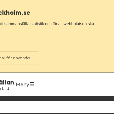
ockholm.se
tt sammanställa statistik och för att webbplatsen ska
or vi får använda
ällan
Meny
h bild