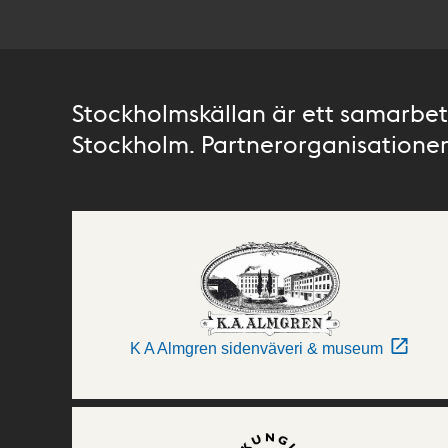
Stockholmskällan är ett samarbete
Stockholm. Partnerorganisationer 
K A Almgren sidenväveri & museum