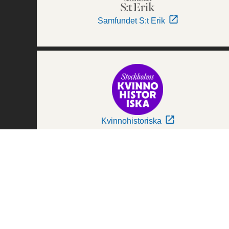
Samfundet S:t Erik
Kvinnohistoriska
Världskulturmuseerna