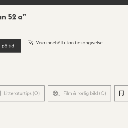
an 52 a
Visa innehåll utan tidsangivelse
a på tid
Litteraturtips
(
0
)
Film & rörlig bild
(
0
)