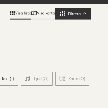
Visa karta
Visa lista
Filtrera
Filtrera
Text
(
1
)
Ljud
(
0
)
Karta
(
0
)