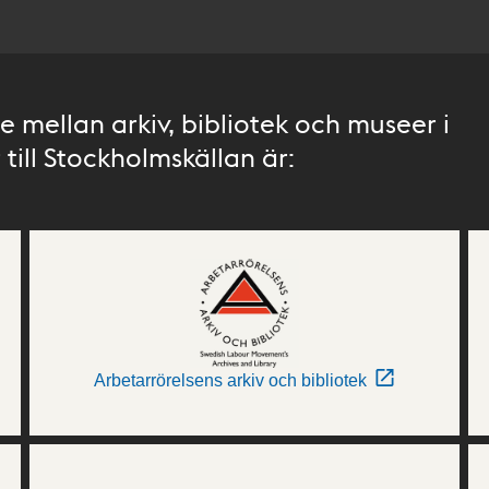
 mellan arkiv, bibliotek och museer i
till Stockholmskällan är:
Arbetarrörelsens arkiv och bibliotek