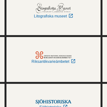
Litografiska museet
Riksantikvarieämbetet