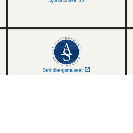
Sjöhistoriska
Strindbergsmuseet