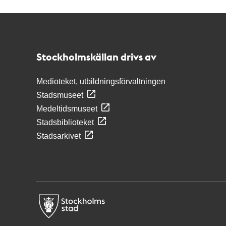
Kontakt
Stockholmskällan
Stockholmskällan drivs av
Medioteket, utbildningsförvaltningen
Stadsmuseet
Medeltidsmuseet
Stadsbiblioteket
Stadsarkivet