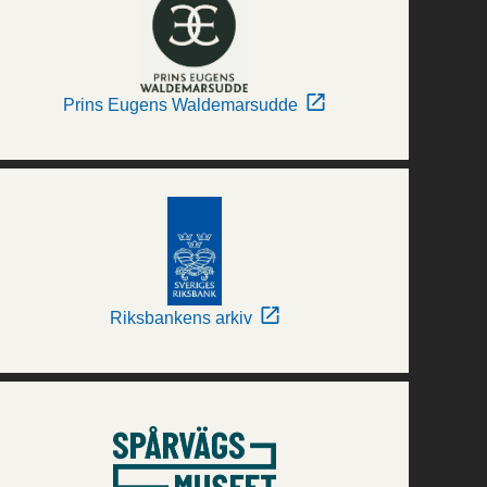
Prins Eugens Waldemarsudde
Riksbankens arkiv