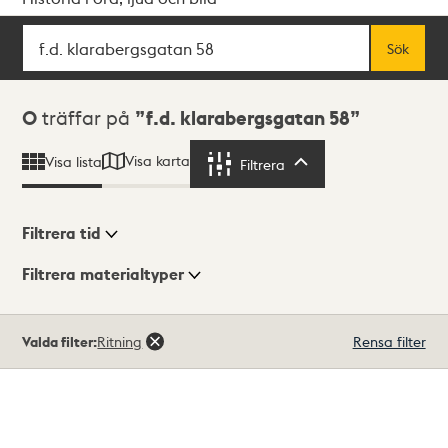
Sök
Fritextsök
Sök
Sökresultat
0
träffar på
f.d. klarabergsgatan 58
Visa karta
Visa lista
Filtrera
Filtrera
Filtrera tid
Filtrera materialtyper
Visningsläge
Totalt
Valda filter:
Ritning
Rensa filter
0
träffar
Lista
Karta