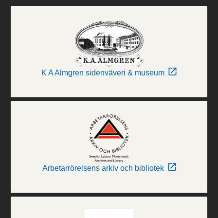
K A Almgren sidenväveri & museum
Arbetarrörelsens arkiv och bibliotek