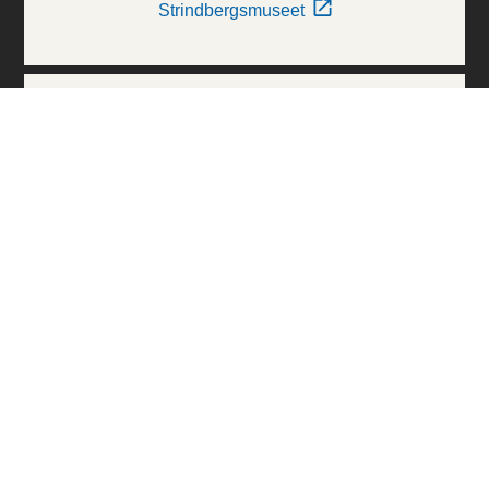
Strindbergsmuseet
Thielska Galleriet
Världskulturmuseerna