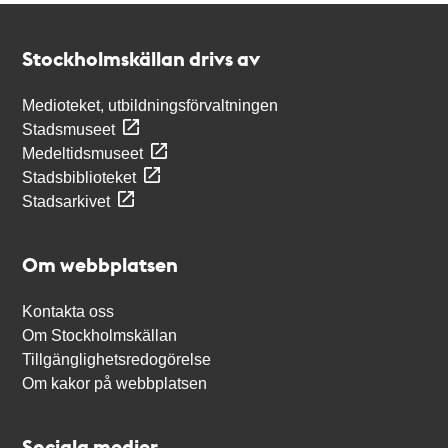
Kontakt
Stockholmskällan
Stockholmskällan drivs av
Medioteket, utbildningsförvaltningen
Stadsmuseet
Medeltidsmuseet
Stadsbiblioteket
Stadsarkivet
Om webbplatsen
Kontakta oss
Om Stockholmskällan
Tillgänglighetsredogörelse
Om kakor på webbplatsen
Sociala medier