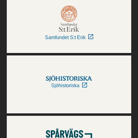
Samfundet S:t Erik
Sjöhistoriska