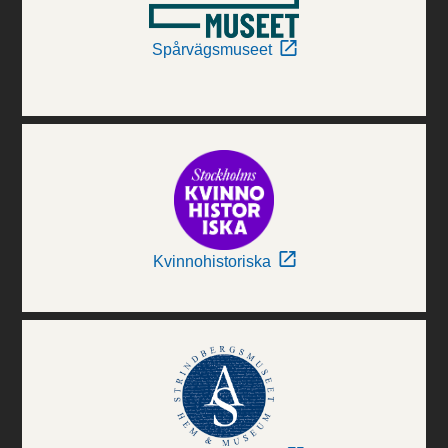
Spårvägsmuseet
Kvinnohistoriska