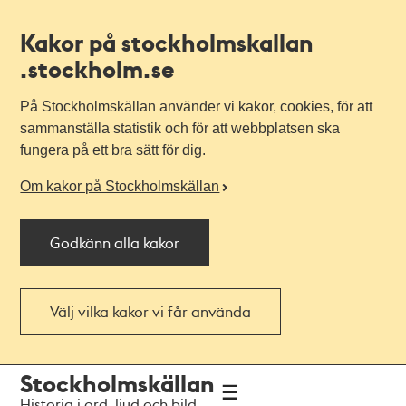
Kakor på stockholmskallan
.stockholm.se
På Stockholmskällan använder vi kakor, cookies, för att
sammanställa statistik och för att webbplatsen ska
fungera på ett bra sätt för dig.
Om kakor på Stockholmskällan
Godkänn alla kakor
Välj vilka kakor vi får använda
Till
Till
Stockholmskällan
navigationen
huvudinnehållet
Historia i ord, ljud och bild