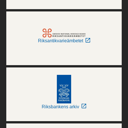
Riksantikvarieämbetet
Riksbankens arkiv