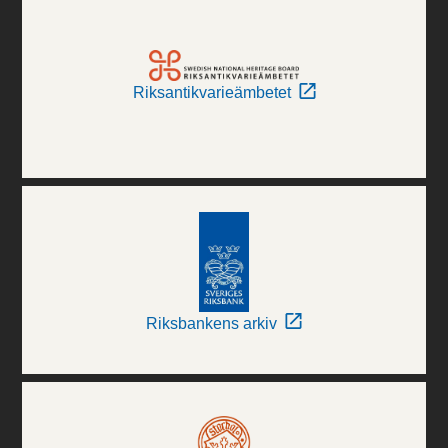
Riksantikvarieämbetet
Riksbankens arkiv