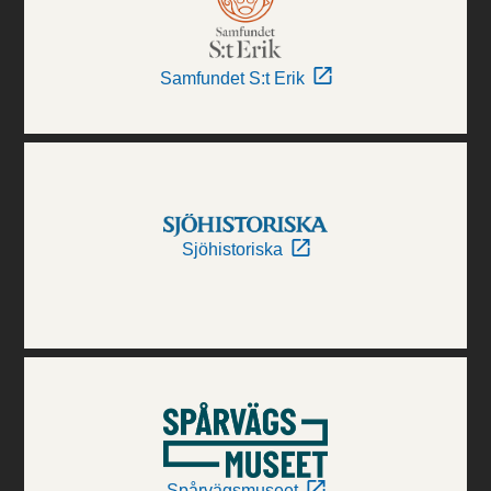
Samfundet S:t Erik
Sjöhistoriska
Spårvägsmuseet