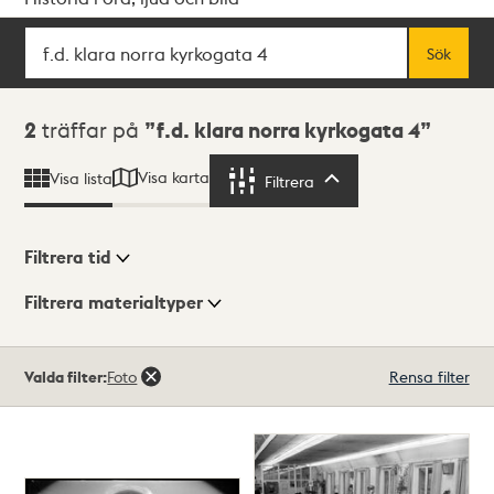
Sök
Fritextsök
Sök
Sökresultat
2
träffar på
f.d. klara norra kyrkogata 4
Visa karta
Visa lista
Filtrera
Filtrera
Filtrera tid
Filtrera materialtyper
Visningsläge
Totalt
Valda filter:
Foto
Rensa filter
2
träffar
Lista
Karta