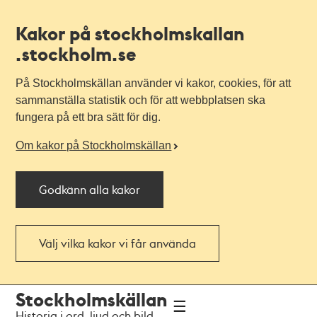
Kakor på stockholmskallan
.stockholm.se
På Stockholmskällan använder vi kakor, cookies, för att
sammanställa statistik och för att webbplatsen ska
fungera på ett bra sätt för dig.
Om kakor på Stockholmskällan
Godkänn alla kakor
Välj vilka kakor vi får använda
Till
Till
Stockholmskällan
navigationen
huvudinnehållet
Historia i ord, ljud och bild