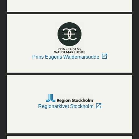
Prins Eugens Waldemarsudde
Regionarkivet Stockholm