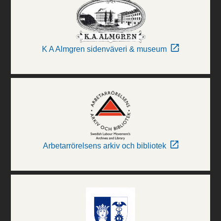
K A Almgren sidenväveri & museum
Arbetarrörelsens arkiv och bibliotek