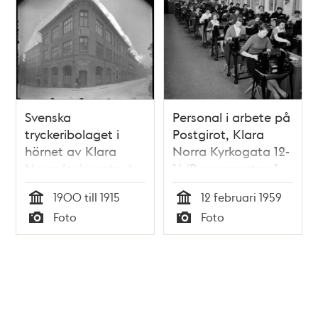
Svenska
Personal i arbete på
tryckeribolaget i
Postgirot, Klara
hörnet av Klara
Norra Kyrkogata 12-
Norra kyrkogata 4
16/Bryggargatan 1-
och
9/Drottninggatan
1900 till 1915
12 februari 1959
Klarabergsgatan 54
49-53/Mäster
Tid
Tid
Foto
Foto
Sameulsgatan 50-
Typ
Typ
58