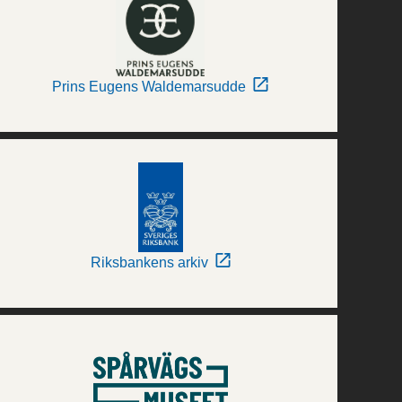
Prins Eugens Waldemarsudde
Riksbankens arkiv