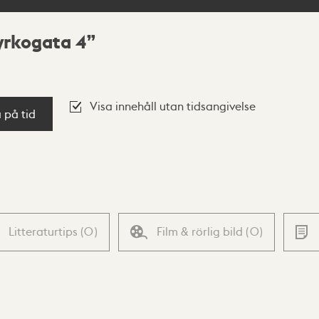
kyrkogata 4
Visa innehåll utan tidsangivelse
a på tid
Litteraturtips
(
0
)
Film & rörlig bild
(
0
)