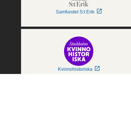
Samfundet S:t Erik
Kvinnohistoriska
Världskulturmuseerna