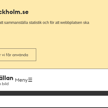
ockholm.se
tt sammanställa statistik och för att webbplatsen ska
or vi får använda
ällan
Meny
h bild