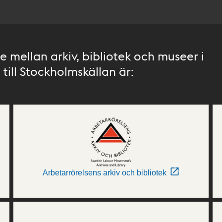
 mellan arkiv, bibliotek och museer i
till Stockholmskällan är:
Arbetarrörelsens arkiv och bibliotek