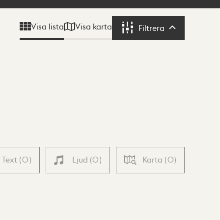
Visa karta
Visa lista
Filtrera
Filtrera
Text
(
0
)
Ljud
(
0
)
Karta
(
0
)