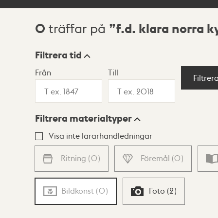
0
f.d. klara norra 
träffar på
Sökresultat
Filtrera tid
Från
Till
Visningsläge
Filtrer
Filtrera materialtyper
Lista
Karta
Visa inte lärarhandledningar
Ritning
(
0
)
Föremål
(
0
)
Bildkonst
(
0
)
Foto
(
2
)