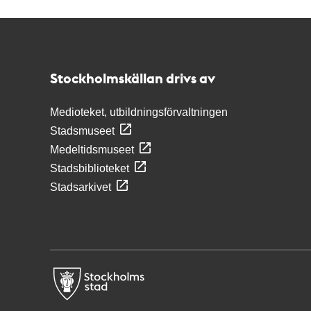
Kontakt
Stockholmskällan
Stockholmskällan drivs av
Medioteket, utbildningsförvaltningen
Stadsmuseet
Medeltidsmuseet
Stadsbiblioteket
Stadsarkivet