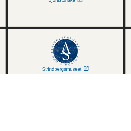
Sjöhistoriska
Strindbergsmuseet