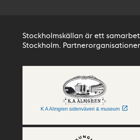
Stockholmskällan är ett samarbete
Stockholm. Partnerorganisationer 
K A Almgren sidenväveri & museum