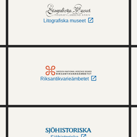
Litografiska museet
Riksantikvarieämbetet