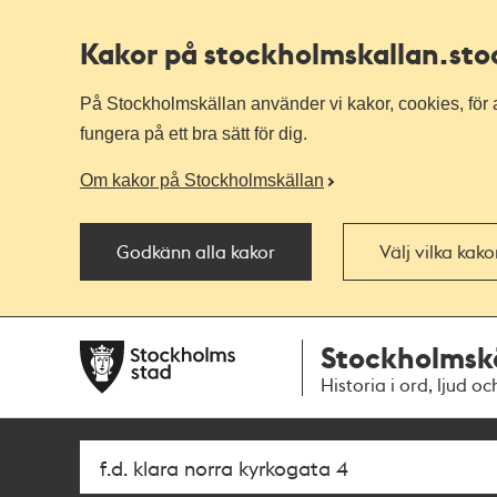
Kakor på stockholmskallan
.st
På Stockholmskällan använder vi kakor, cookies, för a
fungera på ett bra sätt för dig.
Om kakor på Stockholmskällan
Godkänn alla kakor
Välj vilka kak
Till
Till
Stockholmsk
navigationen
huvudinnehållet
Historia i ord, ljud oc
Sök
Fritextsök