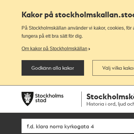
Kakor på stockholmskallan
.st
På Stockholmskällan använder vi kakor, cookies, för a
fungera på ett bra sätt för dig.
Om kakor på Stockholmskällan
Godkänn alla kakor
Välj vilka kak
Till
Till
Stockholmsk
navigationen
huvudinnehållet
Historia i ord, ljud oc
Sök
Fritextsök