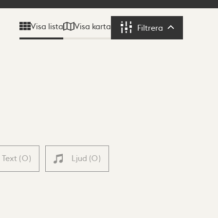
Visa karta
Visa lista
Filtrera
Filtrera
Text
(
0
)
Ljud
(
0
)