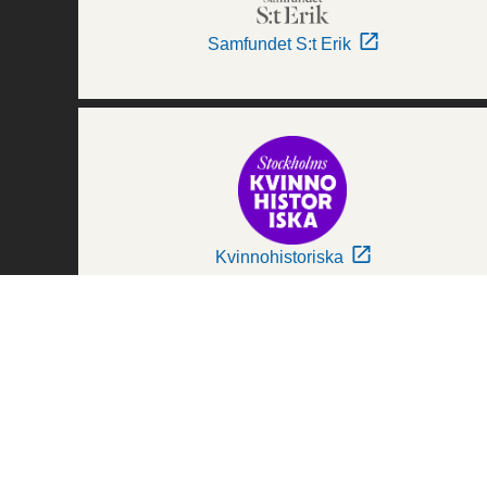
Samfundet S:t Erik
Kvinnohistoriska
Världskulturmuseerna