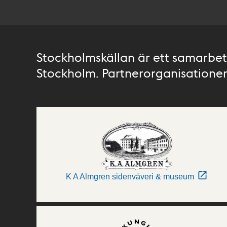
Stockholmskällan är ett samarbete
Stockholm. Partnerorganisationer 
K A Almgren sidenväveri & museum