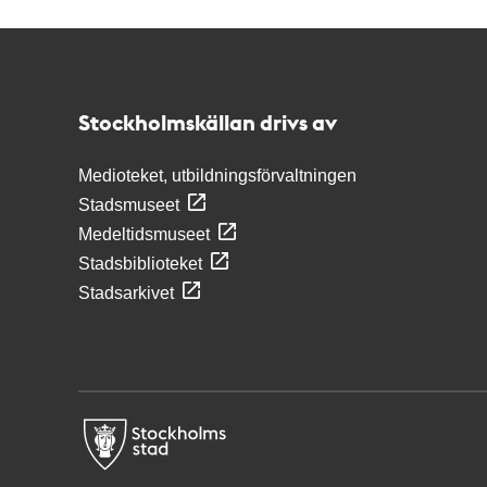
Kontakt
Stockholmskällan
Stockholmskällan drivs av
Medioteket, utbildningsförvaltningen
Stadsmuseet
Medeltidsmuseet
Stadsbiblioteket
Stadsarkivet