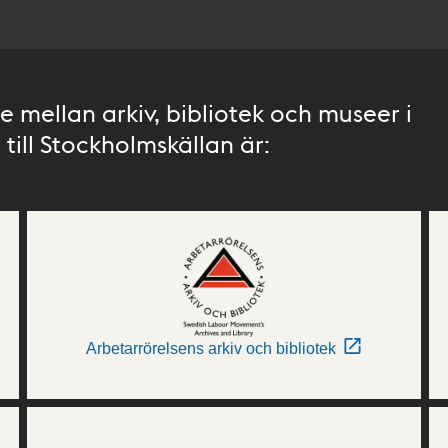
 mellan arkiv, bibliotek och museer i
till Stockholmskällan är:
Arbetarrörelsens arkiv och bibliotek