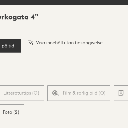
kyrkogata 4
Visa innehåll utan tidsangivelse
a på tid
Litteraturtips
(
0
)
Film & rörlig bild
(
0
)
Foto
(
2
)