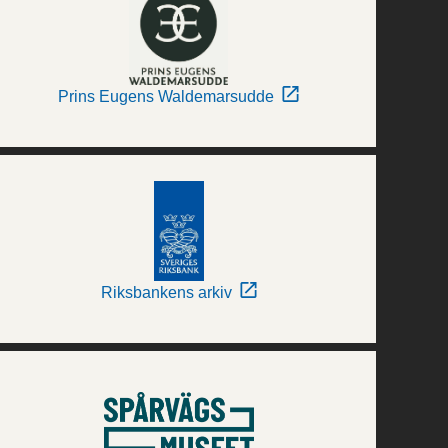
Prins Eugens Waldemarsudde
Riksbankens arkiv