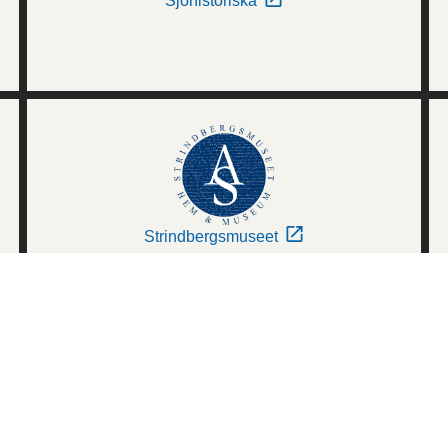
Sjöhistoriska
Strindbergsmuseet