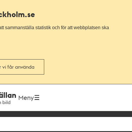
ockholm.se
tt sammanställa statistik och för att webbplatsen ska
or vi får använda
ällan
Meny
h bild