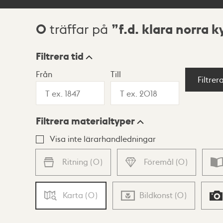
0
f.d. klara norra 
träffar på
Sökresultat
Filtrera tid
Från
Till
Visningsläge
Filtrer
Filtrera materialtyper
Lista
Karta
Visa inte lärarhandledningar
Ritning
(
0
)
Föremål
(
0
)
Karta
(
0
)
Bildkonst
(
0
)