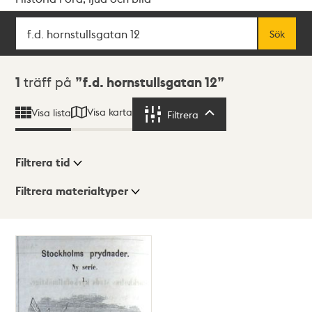
Sök
Fritextsök
Sök
Sökresultat
1
träff på
f.d. hornstullsgatan 12
Visa karta
Visa lista
Filtrera
Filtrera
Filtrera tid
Filtrera materialtyper
Visningsläge
Totalt
1
träffar
Lista
Karta