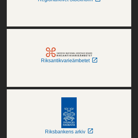
Riksantikvarieämbetet
Riksbankens arkiv