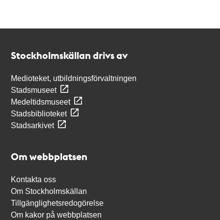
Kontakt
Stockholmskällan
Stockholmskällan drivs av
Medioteket, utbildningsförvaltningen
Stadsmuseet
Medeltidsmuseet
Stadsbiblioteket
Stadsarkivet
Om webbplatsen
Kontakta oss
Om Stockholmskällan
Tillgänglighetsredogörelse
Om kakor på webbplatsen