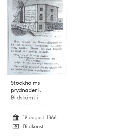
Stockholms
prydnader I.
Bildskämt i
Söndags-Nisse –
Illustreradt
12 augusti 1866
Veckoblad för
Tid
Bildkonst
Skämt, Humor och
Typ
Satir, nr 33, den 12