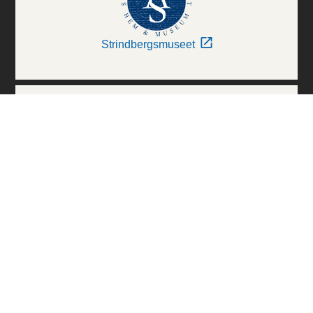
Strindbergsmuseet
Thielska Galleriet
Världskulturmuseerna