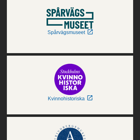
Spårvägsmuseet
Kvinnohistoriska