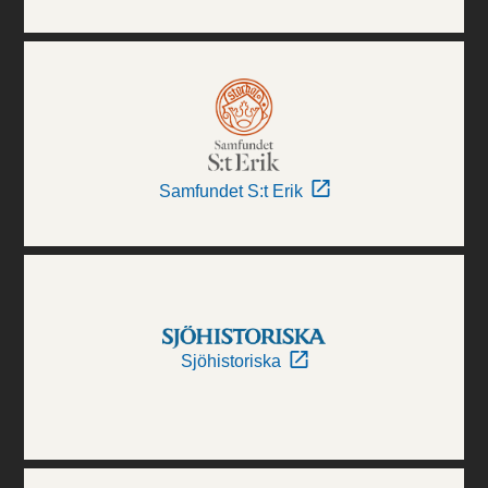
Samfundet S:t Erik
Sjöhistoriska