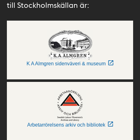
till Stockholmskällan är:
K A Almgren sidenväveri & museum
Arbetarrörelsens arkiv och bibliotek