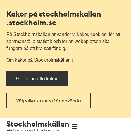
Kakor på stockholmskallan
.stockholm.se
På Stockholmskällan använder vi kakor, cookies, för att
sammanställa statistik och för att webbplatsen ska
fungera på ett bra sätt för dig.
Om kakor på Stockholmskällan
Godkänn alla kakor
Välj vilka kakor vi får använda
Till
Till
Stockholmskällan
navigationen
huvudinnehållet
Historia i ord, ljud och bild