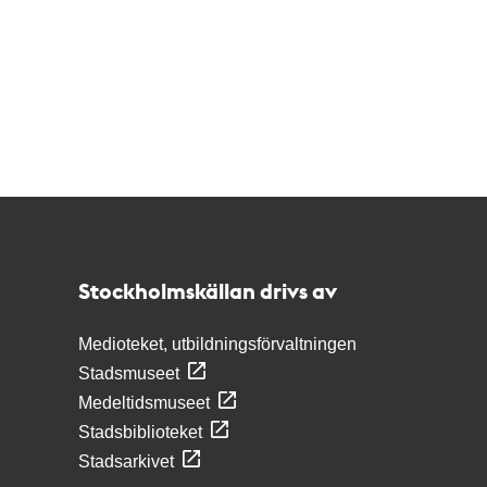
Kontakt
Stockholmskällan
Stockholmskällan drivs av
Medioteket, utbildningsförvaltningen
Stadsmuseet
Medeltidsmuseet
Stadsbiblioteket
Stadsarkivet