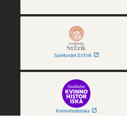
Samfundet S:t Erik
Kvinnohistoriska