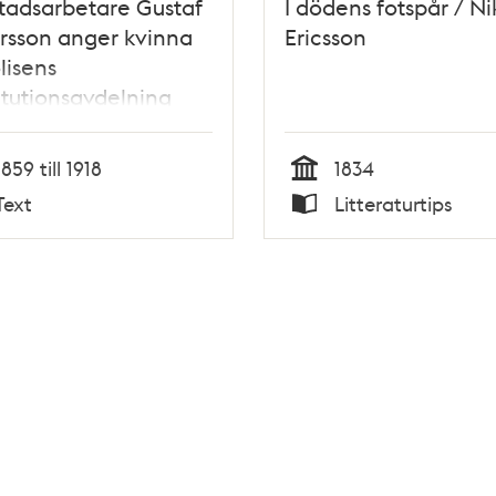
tadsarbetare Gustaf
I dödens fotspår / Ni
rsson anger kvinna
Ericsson
olisens
itutionsavdelning
1859 till 1918
1834
Tid
Text
Litteraturtips
Typ