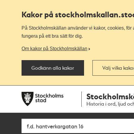
Kakor på stockholmskallan
.st
På Stockholmskällan använder vi kakor, cookies, för a
fungera på ett bra sätt för dig.
Om kakor på Stockholmskällan
Godkänn alla kakor
Välj vilka kak
Till
Till
Stockholmsk
navigationen
huvudinnehållet
Historia i ord, ljud oc
Sök
Fritextsök