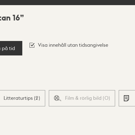
tan 16
Visa innehåll utan tidsangivelse
a på tid
Litteraturtips
(
2
)
Film & rörlig bild
(
0
)