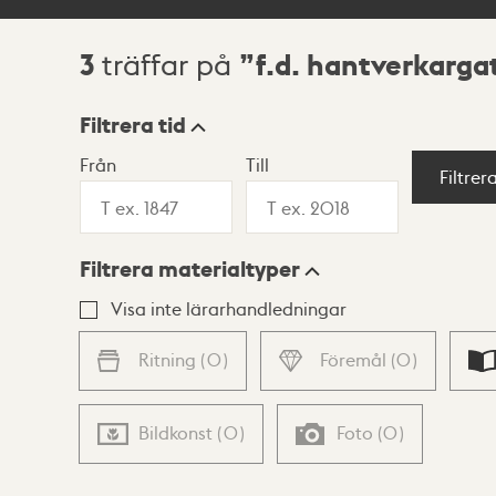
3
f.d. hantverkarga
träffar på
Sökresultat
Filtrera tid
Från
Till
Visningsläge
Filtrer
Filtrera materialtyper
Lista
Karta
Visa inte lärarhandledningar
Ritning
(
0
)
Föremål
(
0
)
Bildkonst
(
0
)
Foto
(
0
)