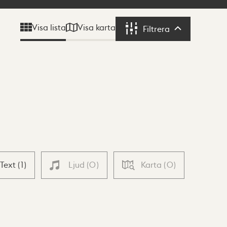
Visa karta
Visa lista
Filtrera
Filtrera
Text
(
1
)
Ljud
(
0
)
Karta
(
0
)