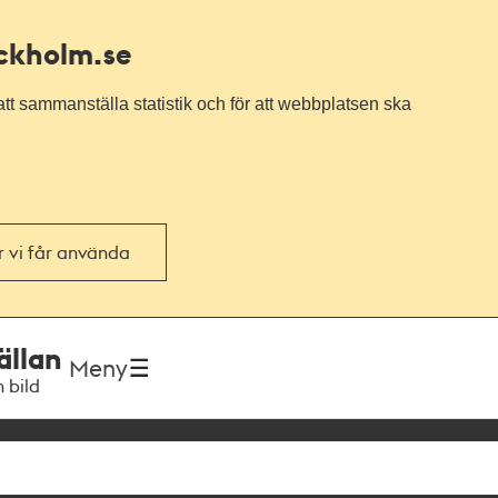
ockholm.se
tt sammanställa statistik och för att webbplatsen ska
or vi får använda
ällan
Meny
h bild