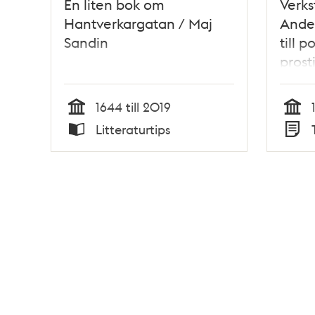
En liten bok om
Verks
Hantverkargatan / Maj
Ande
Sandin
till p
prost
1644 till 2019
Tid
Tid
Litteraturtips
Typ
Typ