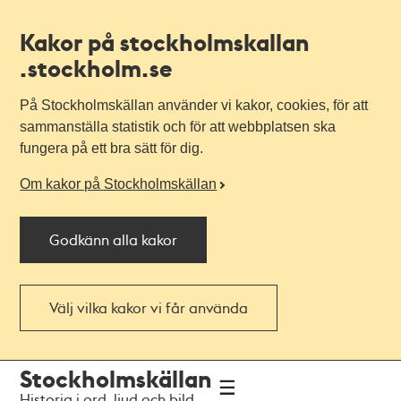
Kakor på stockholmskallan
.stockholm.se
På Stockholmskällan använder vi kakor, cookies, för att
sammanställa statistik och för att webbplatsen ska
fungera på ett bra sätt för dig.
Om kakor på Stockholmskällan
Godkänn alla kakor
Välj vilka kakor vi får använda
Till
Till
Stockholmskällan
navigationen
huvudinnehållet
Historia i ord, ljud och bild