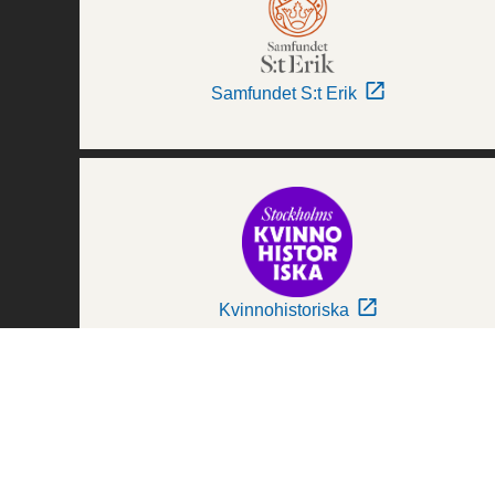
Samfundet S:t Erik
Kvinnohistoriska