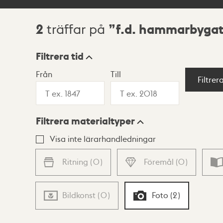
2
f.d. hammarbyga
träffar på
Sökresultat
Filtrera tid
Från
Till
Visningsläge
Filtrer
Filtrera materialtyper
Lista
Karta
Visa inte lärarhandledningar
Ritning
(
0
)
Föremål
(
0
)
Bildkonst
(
0
)
Foto
(
2
)