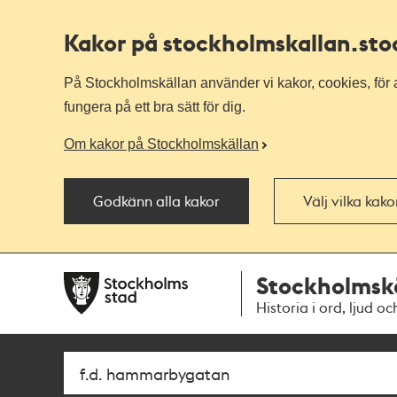
Kakor på stockholmskallan
.st
På Stockholmskällan använder vi kakor, cookies, för a
fungera på ett bra sätt för dig.
Om kakor på Stockholmskällan
Godkänn alla kakor
Välj vilka kak
Till
Till
Stockholmsk
navigationen
huvudinnehållet
Historia i ord, ljud oc
Sök
Fritextsök