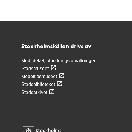
Kontakt
Stockholmskällan
Stockholmskällan drivs av
Medioteket, utbildningsförvaltningen
Stadsmuseet
Medeltidsmuseet
Stadsbiblioteket
Stadsarkivet