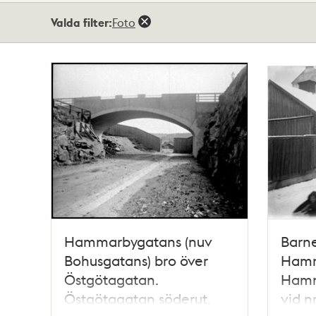
Totalt
Valda filter:
Foto
2
träffar
Hammarbygatans (nuv
Barne
Bohusgatans) bro över
Hamm
Östgötagatan.
Hamm
Östgötagatan söderut,
vid n