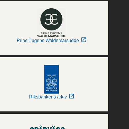
Prins Eugens Waldemarsudde
Riksbankens arkiv