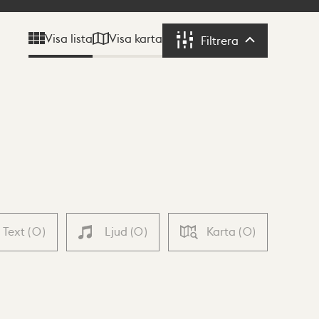
Visa karta
Visa lista
Filtrera
Filtrera
Text
(
0
)
Ljud
(
0
)
Karta
(
0
)