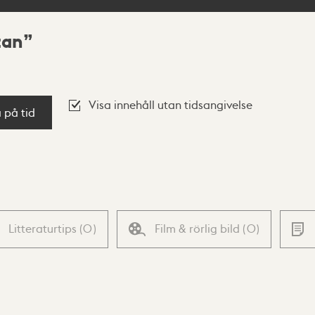
tan
Visa innehåll utan tidsangivelse
a på tid
Litteraturtips
(
0
)
Film & rörlig bild
(
0
)