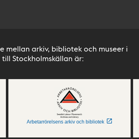
 mellan arkiv, bibliotek och museer i
till Stockholmskällan är:
Arbetarrörelsens arkiv och bibliotek