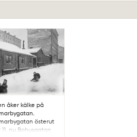
n åker kälke på
arbygatan.
arbygatan österut
r 11, nu Bohusgatan