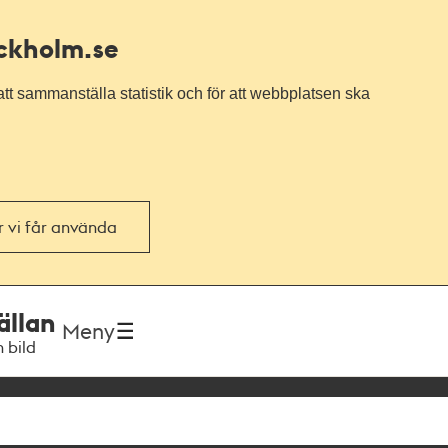
ockholm.se
tt sammanställa statistik och för att webbplatsen ska
or vi får använda
ällan
Meny
h bild