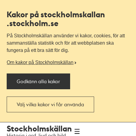
Kakor på stockholmskallan
.stockholm.se
På Stockholmskällan använder vi kakor, cookies, för att
sammanställa statistik och för att webbplatsen ska
fungera på ett bra sätt för dig.
Om kakor på Stockholmskällan
Godkänn alla kakor
Välj vilka kakor vi får använda
Till
Till
Stockholmskällan
navigationen
huvudinnehållet
Historia i ord, ljud och bild