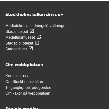
Kontakt
Stockholmskällan
Stockholmskällan drivs av
Medioteket, utbildningsförvaltningen
Stadsmuseet
Medeltidsmuseet
Stadsbiblioteket
Stadsarkivet
Om webbplatsen
Kontakta oss
Om Stockholmskällan
Tillgänglighetsredogörelse
Om kakor på webbplatsen
Sociala medier