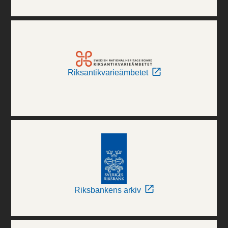
Riksantikvarieämbetet
Riksbankens arkiv