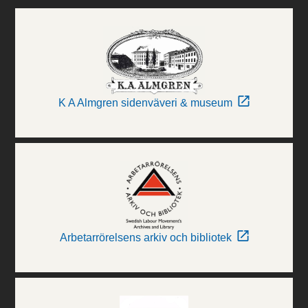
K A Almgren sidenväveri & museum
Arbetarrörelsens arkiv och bibliotek