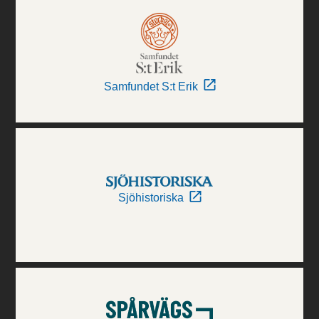
Samfundet S:t Erik
Sjöhistoriska