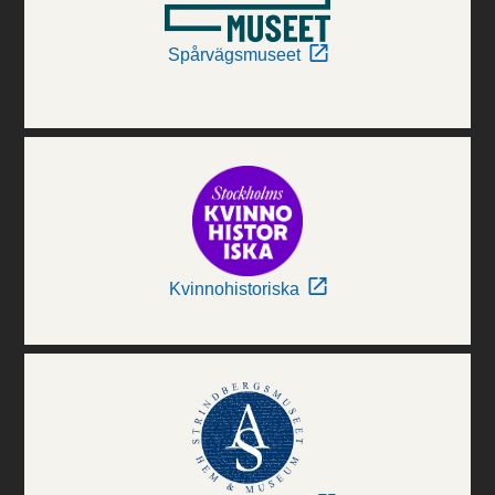
Spårvägsmuseet
Kvinnohistoriska