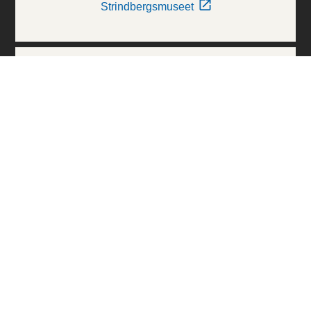
Strindbergsmuseet
Thielska Galleriet
Världskulturmuseerna