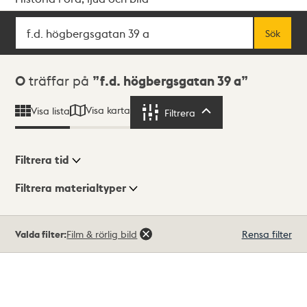
Sök
Fritextsök
Sök
Sökresultat
0
träffar på
f.d. högbergsgatan 39 a
Visa karta
Visa lista
Filtrera
Filtrera
Filtrera tid
Filtrera materialtyper
Visningsläge
Totalt
Valda filter:
Film & rörlig bild
Rensa filter
0
träffar
Lista
Karta