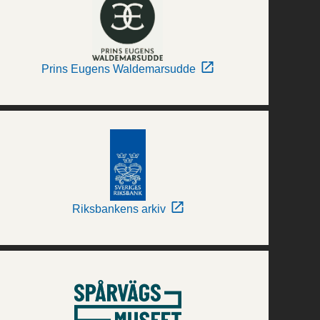
Prins Eugens Waldemarsudde
Riksbankens arkiv