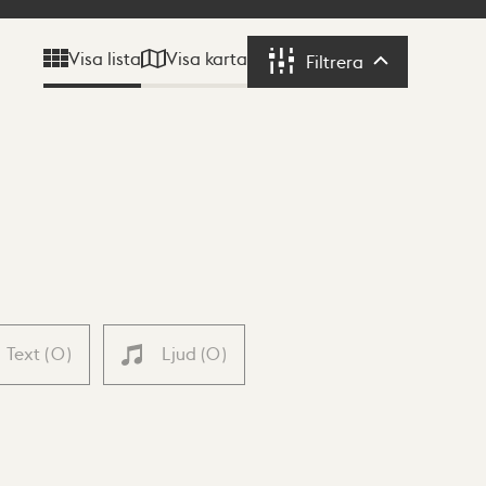
Visa karta
Visa lista
Filtrera
Filtrera
Text
(
0
)
Ljud
(
0
)