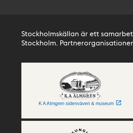
Stockholmskällan är ett samarbete
Stockholm. Partnerorganisationer 
K A Almgren sidenväveri & museum