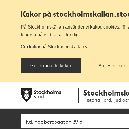
Kakor på stockholmskallan
.st
På Stockholmskällan använder vi kakor, cookies, för a
fungera på ett bra sätt för dig.
Om kakor på Stockholmskällan
Godkänn alla kakor
Välj vilka kak
Till
Till
Stockholmsk
navigationen
huvudinnehållet
Historia i ord, ljud oc
Sök
Fritextsök