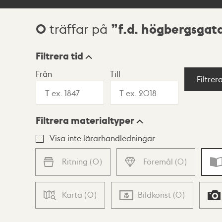
0
f.d. högbergsgat
träffar på
Sökresultat
Filtrera tid
Från
Till
Visningsläge
Filtrer
Filtrera materialtyper
Lista
Karta
Visa inte lärarhandledningar
Ritning
(
0
)
Föremål
(
0
)
Karta
(
0
)
Bildkonst
(
0
)