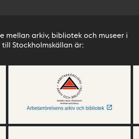
 mellan arkiv, bibliotek och museer i
till Stockholmskällan är:
Arbetarrörelsens arkiv och bibliotek