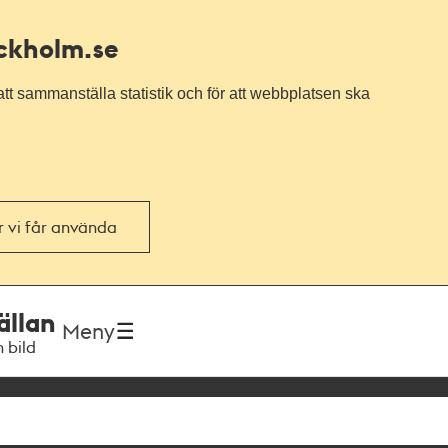
ockholm.se
tt sammanställa statistik och för att webbplatsen ska
or vi får använda
ällan
Meny
h bild