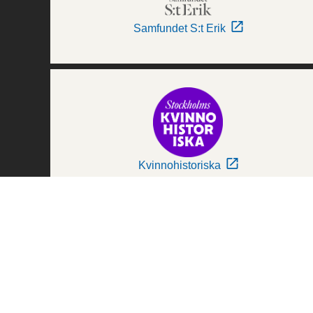
Samfundet S:t Erik
Kvinnohistoriska
Världskulturmuseerna