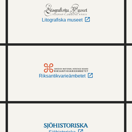
Litografiska museet
Riksantikvarieämbetet