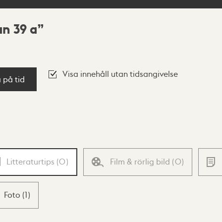
an 39 a
Visa innehåll utan tidsangivelse
a på tid
Litteraturtips
(
0
)
Film & rörlig bild
(
0
)
Foto
(
1
)