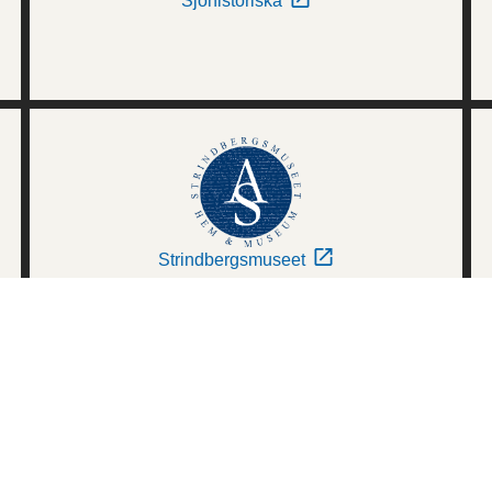
Sjöhistoriska
Strindbergsmuseet