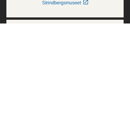
Strindbergsmuseet
Thielska Galleriet
Världskulturmuseerna