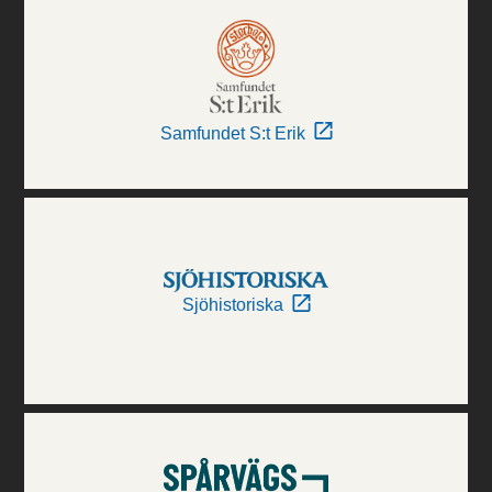
Samfundet S:t Erik
Sjöhistoriska