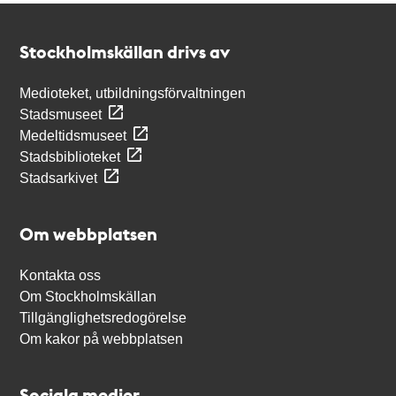
Kontakt
Stockholmskällan
Stockholmskällan drivs av
Medioteket, utbildningsförvaltningen
Stadsmuseet
Medeltidsmuseet
Stadsbiblioteket
Stadsarkivet
Om webbplatsen
Kontakta oss
Om Stockholmskällan
Tillgänglighetsredogörelse
Om kakor på webbplatsen
Sociala medier