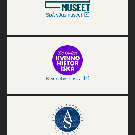
Spårvägsmuseet
Kvinnohistoriska