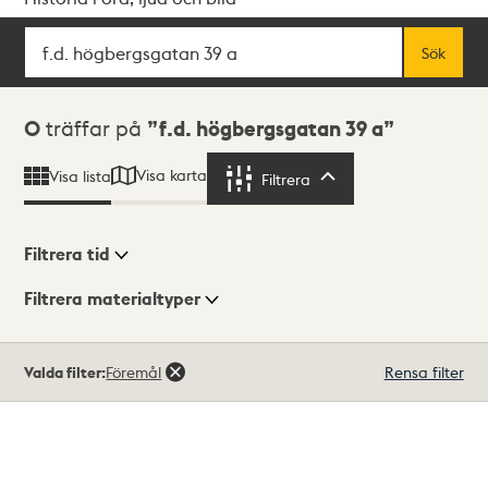
Sök
Fritextsök
Sök
Sökresultat
0
träffar på
f.d. högbergsgatan 39 a
Visa karta
Visa lista
Filtrera
Filtrera
Filtrera tid
Filtrera materialtyper
Visningsläge
Totalt
Valda filter:
Föremål
Rensa filter
0
träffar
Lista
Karta