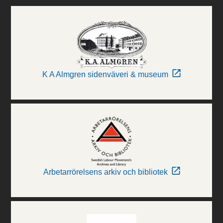
K A Almgren sidenväveri & museum
Arbetarrörelsens arkiv och bibliotek