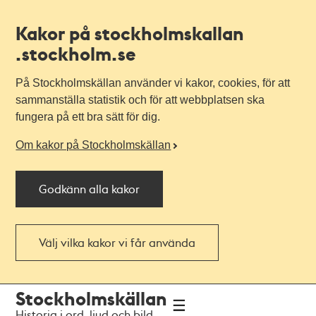
Kakor på stockholmskallan
.stockholm.se
På Stockholmskällan använder vi kakor, cookies, för att
sammanställa statistik och för att webbplatsen ska
fungera på ett bra sätt för dig.
Om kakor på Stockholmskällan
Godkänn alla kakor
Välj vilka kakor vi får använda
Till
Till
Stockholmskällan
navigationen
huvudinnehållet
Historia i ord, ljud och bild