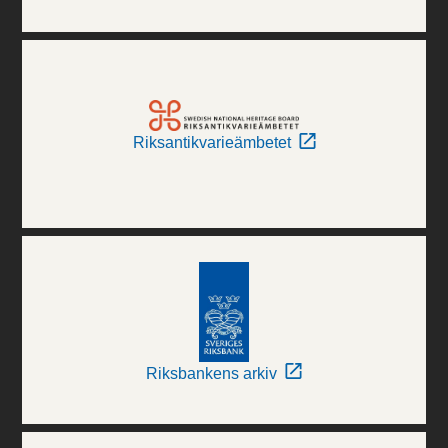
Riksantikvarieämbetet
Riksbankens arkiv