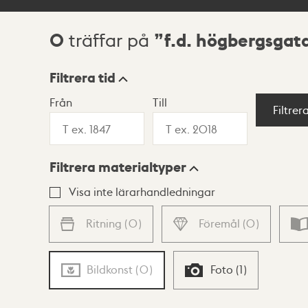
0
f.d. högbergsgat
träffar på
Sökresultat
Filtrera tid
Från
Till
Visningsläge
Filtrer
Filtrera materialtyper
Lista
Karta
Visa inte lärarhandledningar
Ritning
(
0
)
Föremål
(
0
)
Bildkonst
(
0
)
Foto
(
1
)