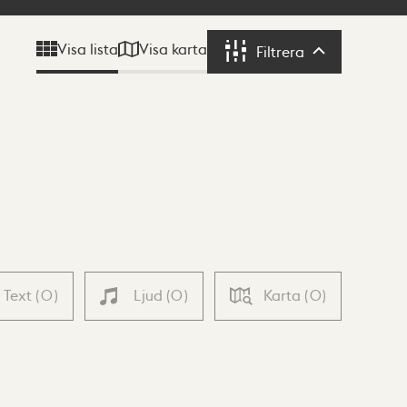
Visa karta
Visa lista
Filtrera
Filtrera
Text
(
0
)
Ljud
(
0
)
Karta
(
0
)