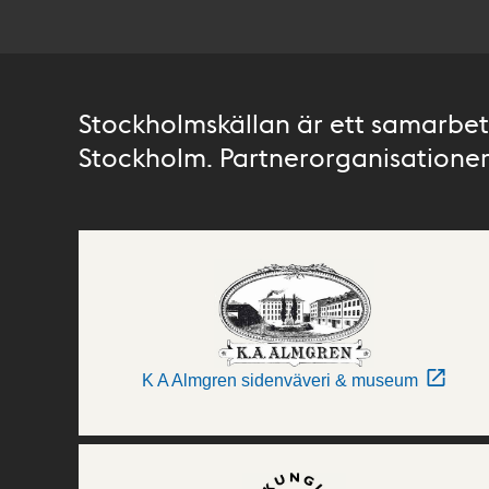
Stockholmskällan är ett samarbete
Stockholm. Partnerorganisationer 
K A Almgren sidenväveri & museum