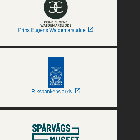
Prins Eugens Waldemarsudde
Riksbankens arkiv