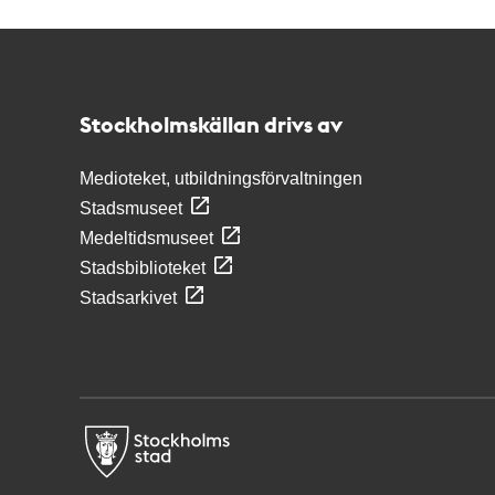
Kontakt
Stockholmskällan
Stockholmskällan drivs av
Medioteket, utbildningsförvaltningen
Stadsmuseet
Medeltidsmuseet
Stadsbiblioteket
Stadsarkivet