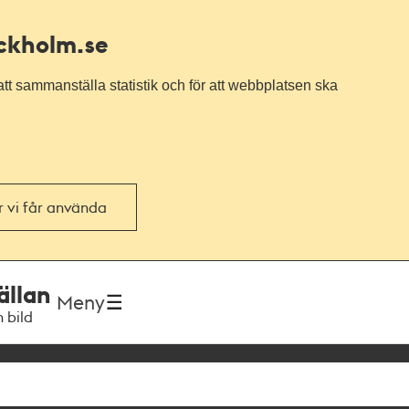
ockholm.se
tt sammanställa statistik och för att webbplatsen ska
or vi får använda
ällan
Meny
h bild