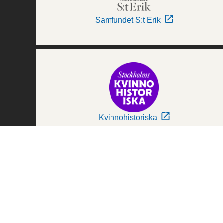
Samfundet S:t Erik
Kvinnohistoriska
Världskulturmuseerna