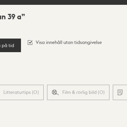
an 39 a
Visa innehåll utan tidsangivelse
a på tid
Litteraturtips
(
0
)
Film & rörlig bild
(
0
)