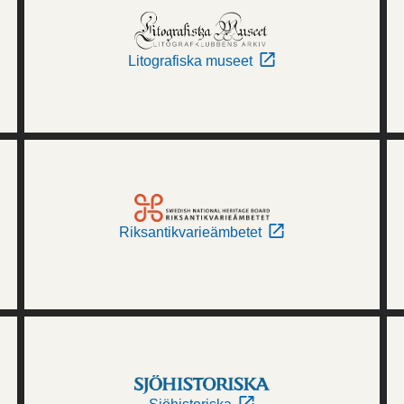
Litografiska museet
Riksantikvarieämbetet