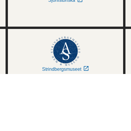
Sjöhistoriska
Strindbergsmuseet