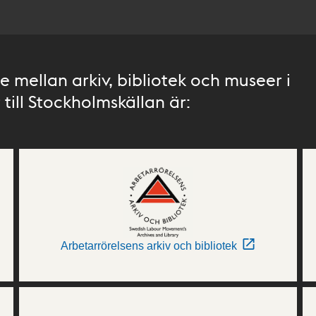
 mellan arkiv, bibliotek och museer i
till Stockholmskällan är:
Arbetarrörelsens arkiv och bibliotek