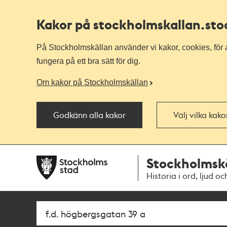
Kakor på stockholmskallan
.st
På Stockholmskällan använder vi kakor, cookies, för a
fungera på ett bra sätt för dig.
Om kakor på Stockholmskällan
Godkänn alla kakor
Välj vilka kak
Till
Till
Stockholmsk
navigationen
huvudinnehållet
Historia i ord, ljud oc
Sök
Fritextsök