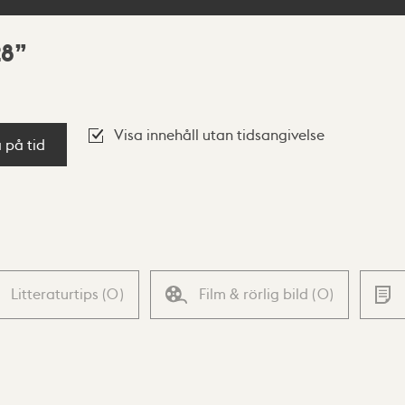
28
Visa innehåll utan tidsangivelse
a på tid
Litteraturtips
(
0
)
Film & rörlig bild
(
0
)