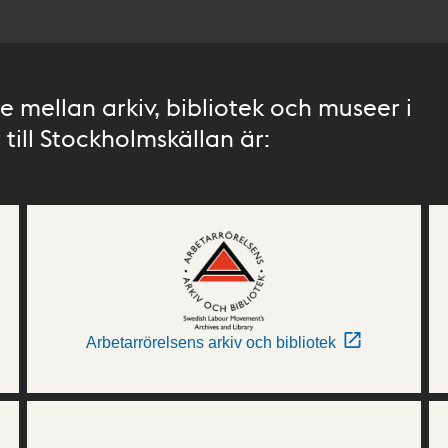
 mellan arkiv, bibliotek och museer i
till Stockholmskällan är:
Arbetarrörelsens arkiv och bibliotek