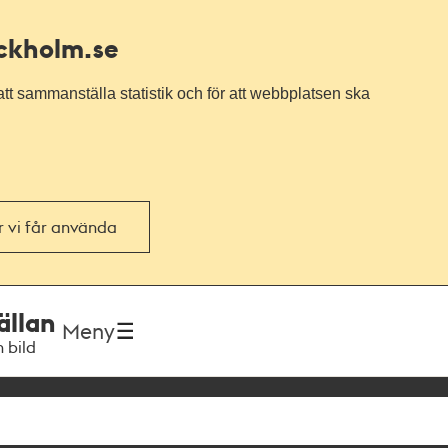
ockholm.se
tt sammanställa statistik och för att webbplatsen ska
or vi får använda
ällan
Meny
h bild