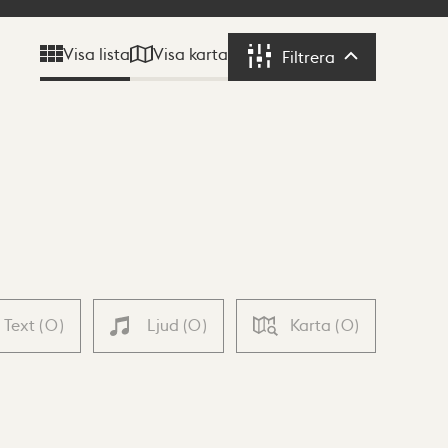
Visa karta
Visa lista
Filtrera
Filtrera
Text
(
0
)
Ljud
(
0
)
Karta
(
0
)