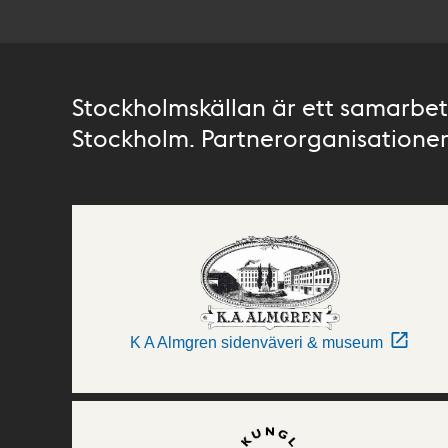
Stockholmskällan är ett samarbete
Stockholm. Partnerorganisationer 
K A Almgren sidenväveri & museum