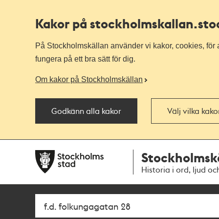
Kakor på stockholmskallan
.st
På Stockholmskällan använder vi kakor, cookies, för a
fungera på ett bra sätt för dig.
Om kakor på Stockholmskällan
Godkänn alla kakor
Välj vilka kak
Till
Till
Stockholmsk
navigationen
huvudinnehållet
Historia i ord, ljud oc
Sök
Fritextsök