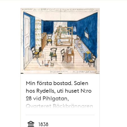
Totalt
1
träffar
Min första bostad. Salen
hos Rydells, uti huset N:ro
28 vid Pihlgatan,
Qvarteret Bäckbrännaren
mindre (nedra
botten) (kopia, utförd av
1838