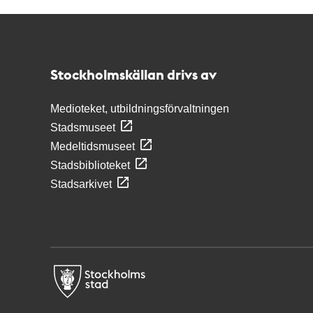
Kontakt
Stockholmskällan
Stockholmskällan drivs av
Medioteket, utbildningsförvaltningen
Stadsmuseet
Medeltidsmuseet
Stadsbiblioteket
Stadsarkivet