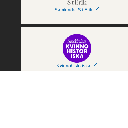
Samfundet S:t Erik
Kvinnohistoriska
Världskulturmuseerna