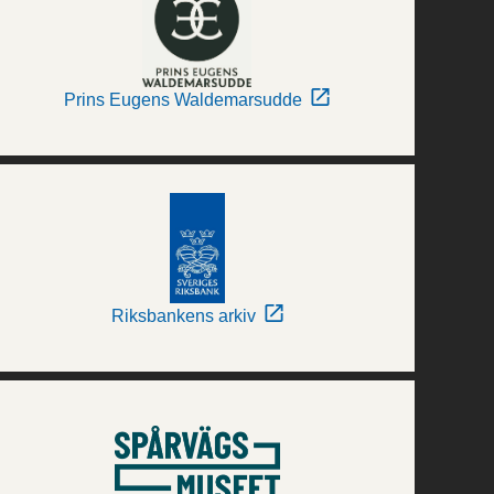
Prins Eugens Waldemarsudde
Riksbankens arkiv