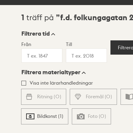
1
f.d. folkungagatan 
träff på
Sökresultat
Filtrera tid
Från
Till
Visningsläge
Filtrer
Filtrera materialtyper
Lista
Karta
Visa inte lärarhandledningar
Ritning
(
0
)
Föremål
(
0
)
Bildkonst
(
1
)
Foto
(
0
)