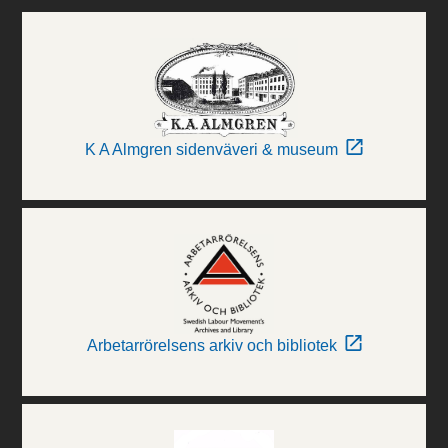
K A Almgren sidenväveri & museum
Arbetarrörelsens arkiv och bibliotek