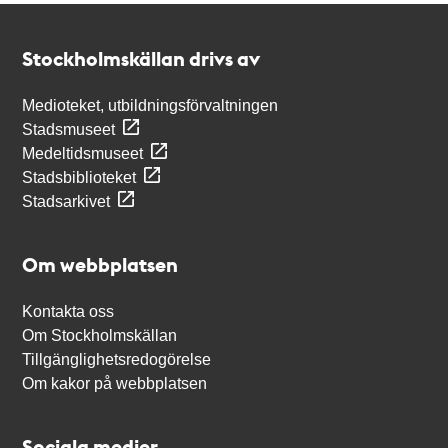
Kontakt
Stockholmskällan
Stockholmskällan drivs av
Medioteket, utbildningsförvaltningen
Stadsmuseet
Medeltidsmuseet
Stadsbiblioteket
Stadsarkivet
Om webbplatsen
Kontakta oss
Om Stockholmskällan
Tillgänglighetsredogörelse
Om kakor på webbplatsen
Sociala medier