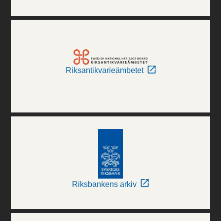
Riksantikvarieämbetet
Riksbankens arkiv