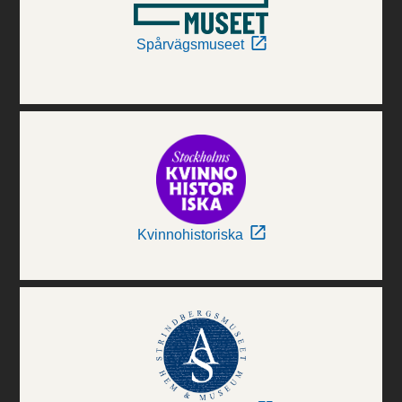
Spårvägsmuseet
Kvinnohistoriska