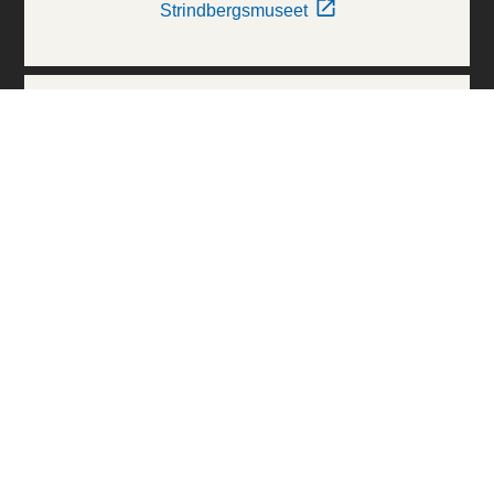
Strindbergsmuseet
Thielska Galleriet
Världskulturmuseerna