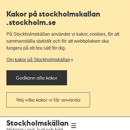
Kakor på stockholmskallan
.stockholm.se
På Stockholmskällan använder vi kakor, cookies, för att
sammanställa statistik och för att webbplatsen ska
fungera på ett bra sätt för dig.
Om kakor på Stockholmskällan
Godkänn alla kakor
Välj vilka kakor vi får använda
Till
Till
Stockholmskällan
navigationen
huvudinnehållet
Historia i ord, ljud och bild