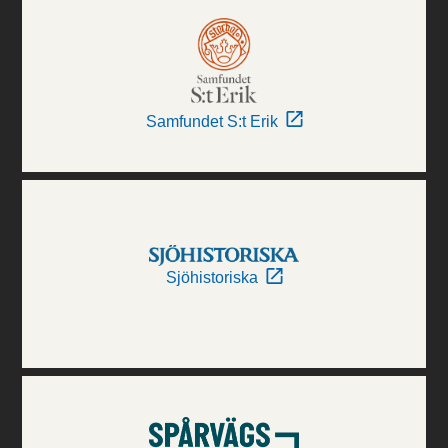
Samfundet S:t Erik
Sjöhistoriska