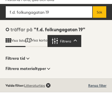
Sök
Fritextsök
Sök
Sökresultat
0
träffar på
f.d. folkungagatan 19
Visa karta
Visa lista
Filtrera
Filtrera
Filtrera tid
Filtrera materialtyper
Visningsläge
Totalt
Valda filter:
Litteraturtips
Rensa filter
0
träffar
Lista
Karta