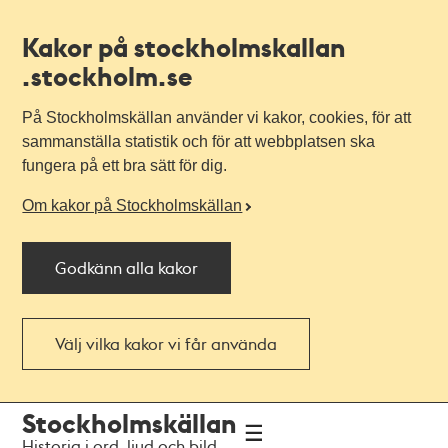
Kakor på stockholmskallan
.stockholm.se
På Stockholmskällan använder vi kakor, cookies, för att
sammanställa statistik och för att webbplatsen ska
fungera på ett bra sätt för dig.
Om kakor på Stockholmskällan
Godkänn alla kakor
Välj vilka kakor vi får använda
Till
Till
Stockholmskällan
navigationen
huvudinnehållet
Historia i ord, ljud och bild