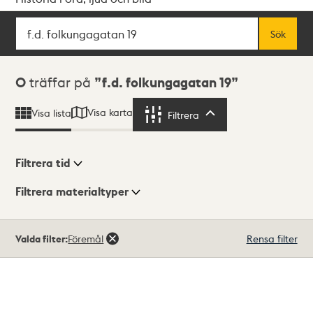
Sök
Fritextsök
Sök
Sökresultat
0
träffar på
f.d. folkungagatan 19
Visa karta
Visa lista
Filtrera
Filtrera
Filtrera tid
Filtrera materialtyper
Visningsläge
Totalt
Valda filter:
Föremål
Rensa filter
0
träffar
Lista
Karta