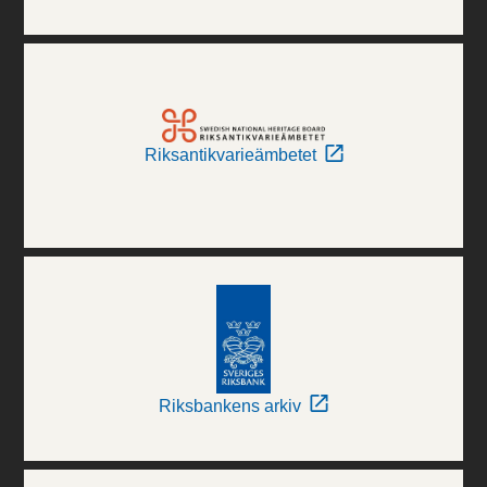
Riksantikvarieämbetet
Riksbankens arkiv