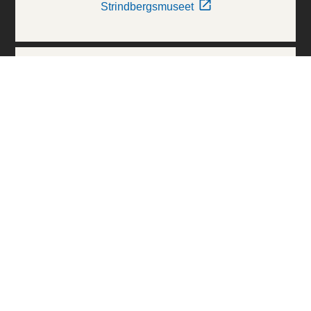
Strindbergsmuseet
Thielska Galleriet
Världskulturmuseerna