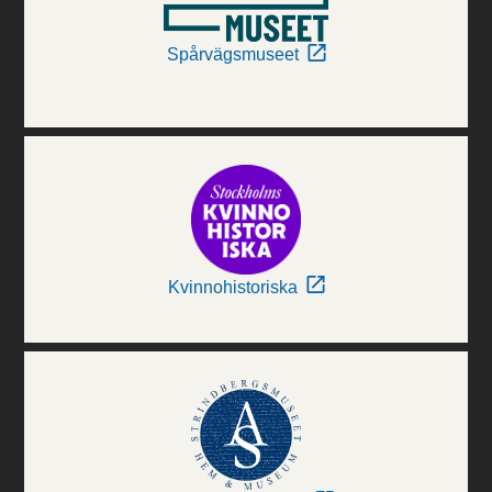
Spårvägsmuseet
Kvinnohistoriska