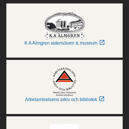
K A Almgren sidenväveri & museum
Arbetarrörelsens arkiv och bibliotek