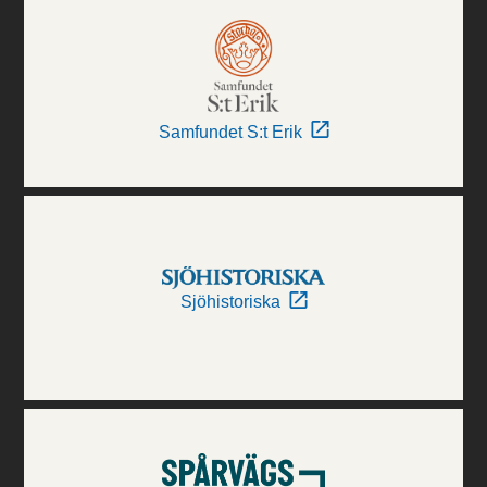
Samfundet S:t Erik
Sjöhistoriska