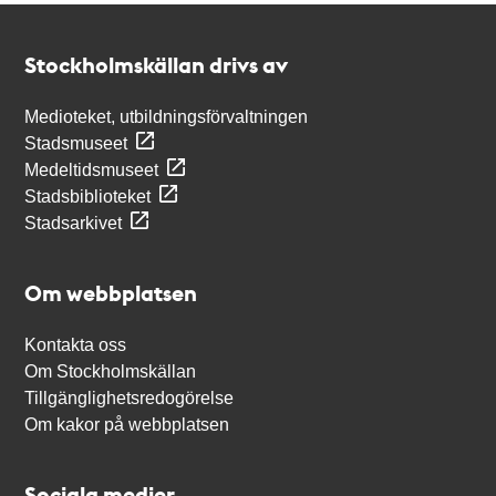
Kontakt
Stockholmskällan
Stockholmskällan drivs av
Medioteket, utbildningsförvaltningen
Stadsmuseet
Medeltidsmuseet
Stadsbiblioteket
Stadsarkivet
Om webbplatsen
Kontakta oss
Om Stockholmskällan
Tillgänglighetsredogörelse
Om kakor på webbplatsen
Sociala medier