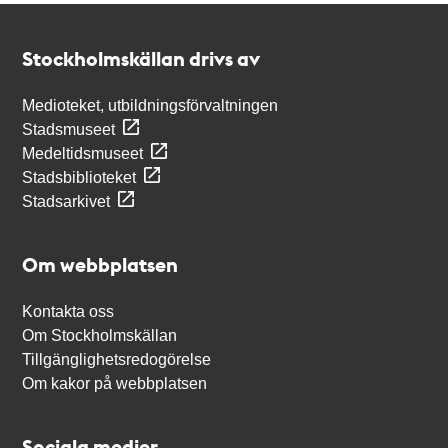
Kontakt
Stockholmskällan
Stockholmskällan drivs av
Medioteket, utbildningsförvaltningen
Stadsmuseet
Medeltidsmuseet
Stadsbiblioteket
Stadsarkivet
Om webbplatsen
Kontakta oss
Om Stockholmskällan
Tillgänglighetsredogörelse
Om kakor på webbplatsen
Sociala medier