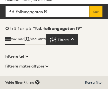
Sök
Fritextsök
Sök
Sökresultat
0
träffar på
f.d. folkungagatan 19
Visa karta
Visa lista
Filtrera
Filtrera
Filtrera tid
Filtrera materialtyper
Visningsläge
Totalt
Valda filter:
Ritning
Rensa filter
0
träffar
Lista
Karta