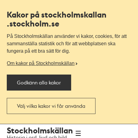
Kakor på stockholmskallan
.stockholm.se
På Stockholmskällan använder vi kakor, cookies, för att
sammanställa statistik och för att webbplatsen ska
fungera på ett bra sätt för dig.
Om kakor på Stockholmskällan
Godkänn alla kakor
Välj vilka kakor vi får använda
Till
Till
Stockholmskällan
navigationen
huvudinnehållet
Historia i ord, ljud och bild