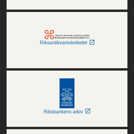
Riksantikvarieämbetet
Riksbankens arkiv