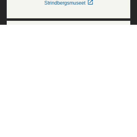
Strindbergsmuseet
Thielska Galleriet
Världskulturmuseerna