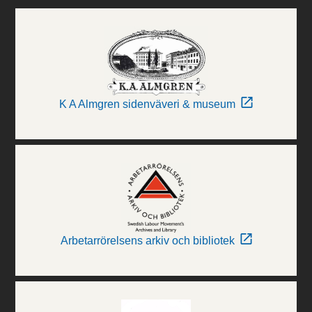
K A Almgren sidenväveri & museum
Arbetarrörelsens arkiv och bibliotek