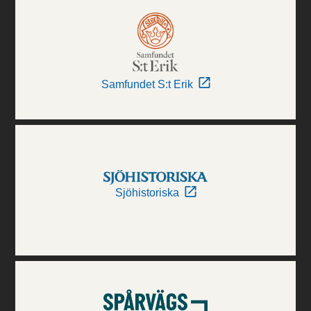
Samfundet S:t Erik
Sjöhistoriska