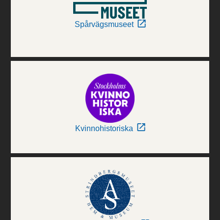
Spårvägsmuseet
Kvinnohistoriska