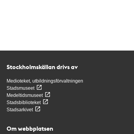
Kontakt
Stockholmskällan
Stockholmskällan drivs av
Medioteket, utbildningsförvaltningen
Stadsmuseet
Medeltidsmuseet
Stadsbiblioteket
Stadsarkivet
Om webbplatsen