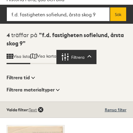
Sök
Fritextsök
Sök
Sökresultat
4
träffar på
f.d. fastigheten sofielund, årsta
skog 9
Visa karta
Visa lista
Filtrera
Filtrera
Filtrera tid
Filtrera materialtyper
Visningsläge
Totalt
Valda filter:
Text
Rensa filter
4
träffar
Lista
Karta