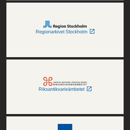
Regionarkivet Stockholm
Riksantikvarieämbetet