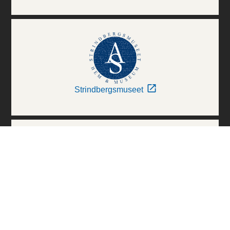
Strindbergsmuseet
Thielska Galleriet