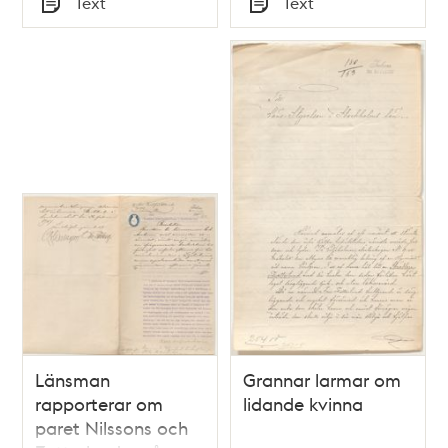
Text
Text
Typ
Typ
Länsman
Grannar larmar om
rapporterar om
lidande kvinna
paret Nilssons och