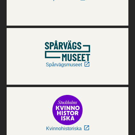
Spårvägsmuseet
Kvinnohistoriska