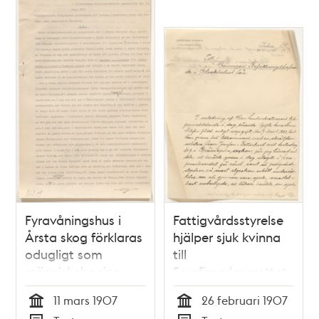
Fyravåningshus i
Fattigvårdsstyrelse
Årsta skog förklaras
hjälper sjuk kvinna
odugligt som
till
människoboning
Serafimerlasarettet
11 mars 1907
26 februari 1907
Tid
Tid