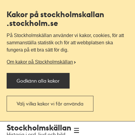
Kakor på stockholmskallan
.stockholm.se
På Stockholmskällan använder vi kakor, cookies, för att
sammanställa statistik och för att webbplatsen ska
fungera på ett bra sätt för dig.
Om kakor på Stockholmskällan
Godkänn alla kakor
Välj vilka kakor vi får använda
Till
Till
Stockholmskällan
navigationen
huvudinnehållet
Historia i ord, ljud och bild