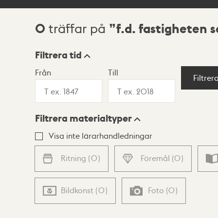
0
f.d. fastigheten s
träffar på
Sökresultat
Filtrera tid
Från
Till
Visningsläge
Filtrer
Filtrera materialtyper
Lista
Karta
Visa inte lärarhandledningar
Ritning
(
0
)
Föremål
(
0
)
Bildkonst
(
0
)
Foto
(
0
)