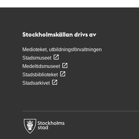
Kontakt
Stockholmskällan
Stockholmskällan drivs av
Medioteket, utbildningsförvaltningen
Stadsmuseet
Medeltidsmuseet
Stadsbiblioteket
Stadsarkivet