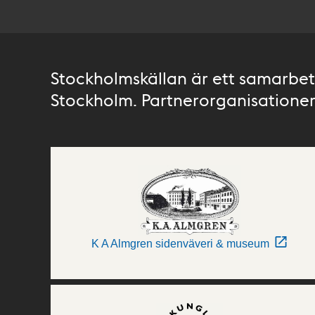
Stockholmskällan är ett samarbete
Stockholm. Partnerorganisationer 
K A Almgren sidenväveri & museum