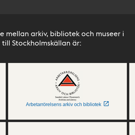
 mellan arkiv, bibliotek och museer i
till Stockholmskällan är:
Arbetarrörelsens arkiv och bibliotek