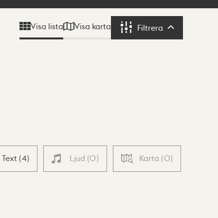
Visa karta
Visa lista
Filtrera
Filtrera
Text
(
4
)
Ljud
(
0
)
Karta
(
0
)