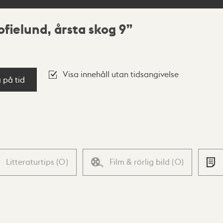
ofielund, årsta skog 9
Visa innehåll utan tidsangivelse
a på tid
Litteraturtips
(
0
)
Film & rörlig bild
(
0
)