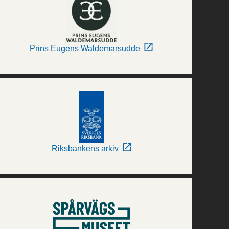
Prins Eugens Waldemarsudde
Riksbankens arkiv