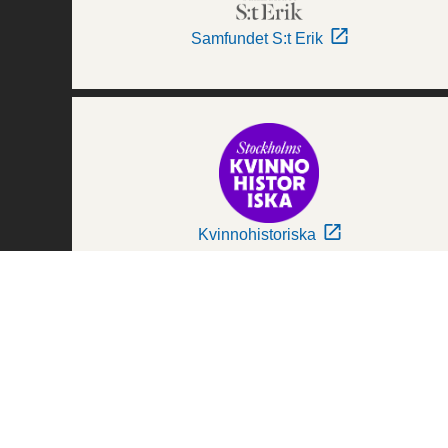
Samfundet S:t Erik
Kvinnohistoriska
Världskulturmuseerna