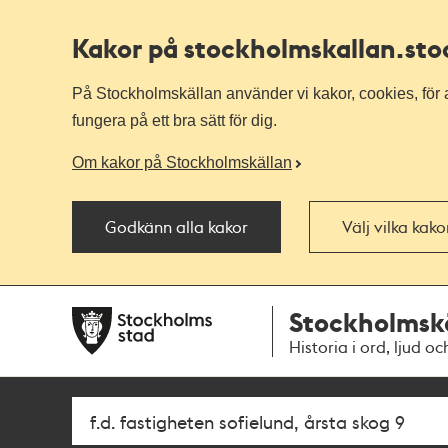
Kakor på stockholmskallan
.st
På Stockholmskällan använder vi kakor, cookies, för a
fungera på ett bra sätt för dig.
Om kakor på Stockholmskällan
Godkänn alla kakor
Välj vilka kak
Till
Till
Stockholmsk
navigationen
huvudinnehållet
Historia i ord, ljud oc
Sök
Fritextsök