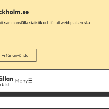
ockholm.se
tt sammanställa statistik och för att webbplatsen ska
or vi får använda
ällan
Meny
h bild