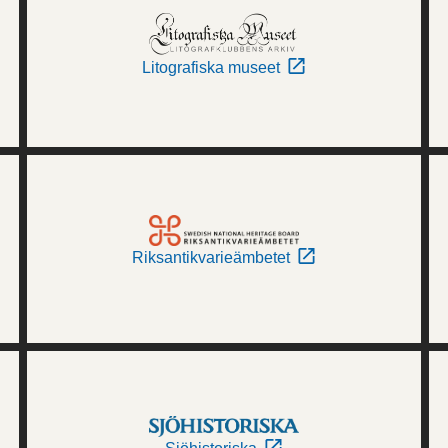
Litografiska museet
Riksantikvarieämbetet