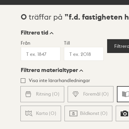
0
f.d. fastigheten 
träffar på
Sökresultat
Filtrera tid
Från
Till
Visningsläge
Filtrer
Filtrera materialtyper
Lista
Karta
Visa inte lärarhandledningar
Ritning
(
0
)
Föremål
(
0
)
Karta
(
0
)
Bildkonst
(
0
)