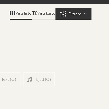
Visa karta
Visa lista
Filtrera
Filtrera
Text
(
0
)
Ljud
(
0
)