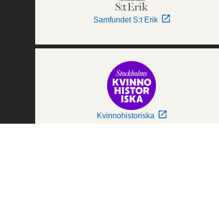
Samfundet S:t Erik
Kvinnohistoriska
Världskulturmuseerna