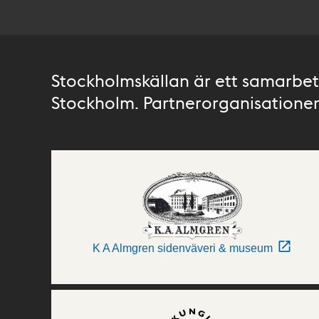
Stockholmskällan är ett samarbete
Stockholm. Partnerorganisationer 
K A Almgren sidenväveri & museum