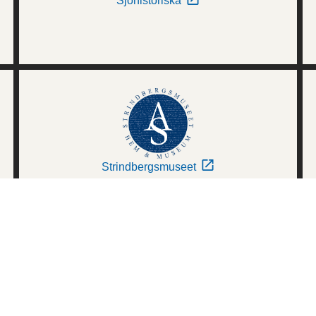
Sjöhistoriska
Strindbergsmuseet