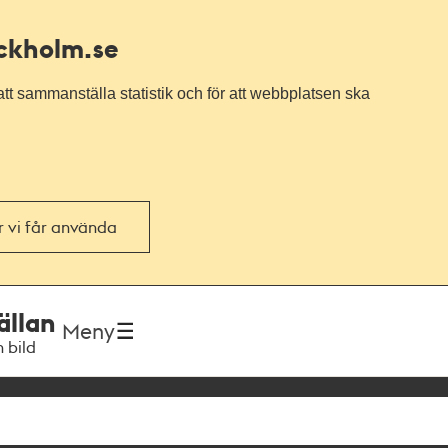
ockholm.se
tt sammanställa statistik och för att webbplatsen ska
or vi får använda
ällan
Meny
h bild