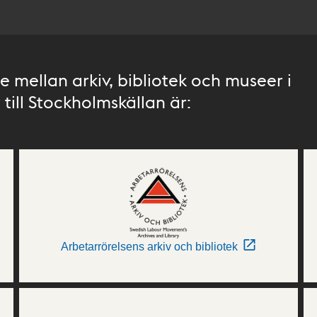
 mellan arkiv, bibliotek och museer i
till Stockholmskällan är:
Arbetarrörelsens arkiv och bibliotek