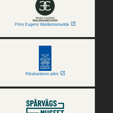
Prins Eugens Waldemarsudde
Riksbankens arkiv