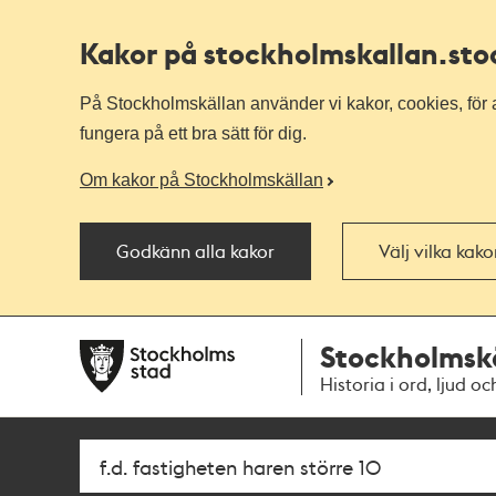
Kakor på stockholmskallan
.st
På Stockholmskällan använder vi kakor, cookies, för a
fungera på ett bra sätt för dig.
Om kakor på Stockholmskällan
Godkänn alla kakor
Välj vilka kak
Till
Till
Stockholmsk
navigationen
huvudinnehållet
Historia i ord, ljud oc
Sök
Fritextsök