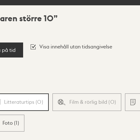
haren större 10
Visa innehåll utan tidsangivelse
a på tid
Litteraturtips
(
0
)
Film & rörlig bild
(
0
)
Foto
(
1
)