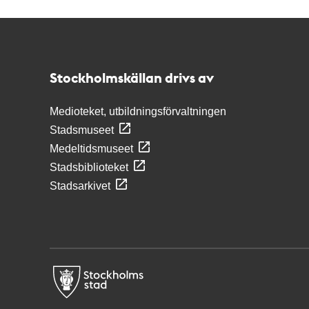
Kontakt
Stockholmskällan
Stockholmskällan drivs av
Medioteket, utbildningsförvaltningen
Stadsmuseet
Medeltidsmuseet
Stadsbiblioteket
Stadsarkivet