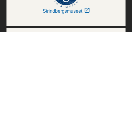
Strindbergsmuseet
Thielska Galleriet
Världskulturmuseerna