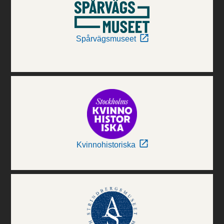
Spårvägsmuseet
Kvinnohistoriska