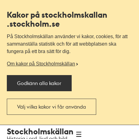
Kakor på stockholmskallan
.stockholm.se
På Stockholmskällan använder vi kakor, cookies, för att
sammanställa statistik och för att webbplatsen ska
fungera på ett bra sätt för dig.
Om kakor på Stockholmskällan
Godkänn alla kakor
Välj vilka kakor vi får använda
Till
Till
Stockholmskällan
navigationen
huvudinnehållet
Historia i ord, ljud och bild