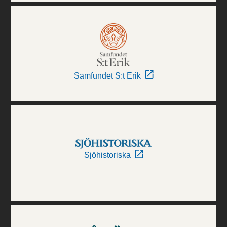
Samfundet S:t Erik
Sjöhistoriska