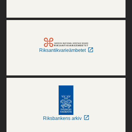
Riksantikvarieämbetet
Riksbankens arkiv