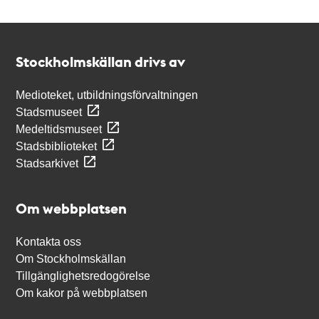
Kontakt
Stockholmskällan
Stockholmskällan drivs av
Medioteket, utbildningsförvaltningen
Stadsmuseet
Medeltidsmuseet
Stadsbiblioteket
Stadsarkivet
Om webbplatsen
Kontakta oss
Om Stockholmskällan
Tillgänglighetsredogörelse
Om kakor på webbplatsen