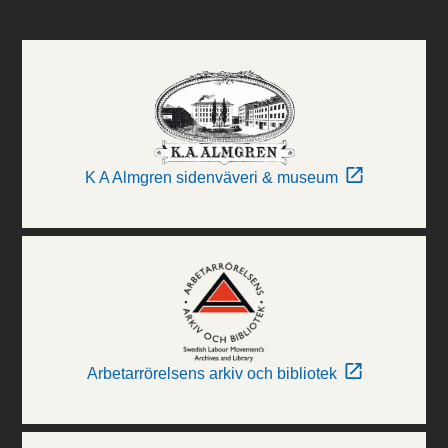
K A Almgren sidenväveri & museum
Arbetarrörelsens arkiv och bibliotek