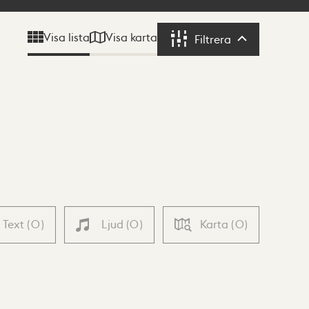
Visa karta
Visa lista
Filtrera
Filtrera
Text
(
0
)
Ljud
(
0
)
Karta
(
0
)