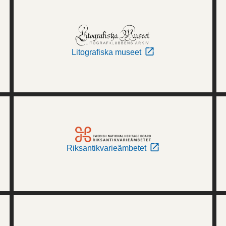
Litografiska museet
Riksantikvarieämbetet