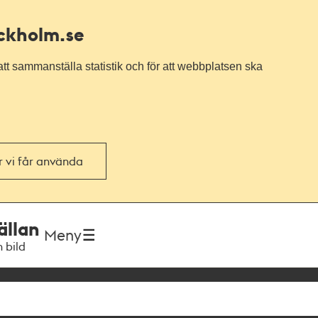
ockholm.se
tt sammanställa statistik och för att webbplatsen ska
or vi får använda
ällan
Meny
h bild