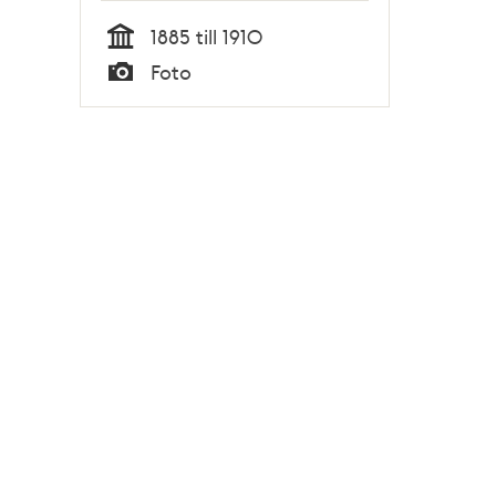
1885 till 1910
Tid
Foto
Typ