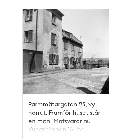
Totalt
1
träffar
Parmmätargatan 23, vy
norrut. Framför huset står
en man. Motsvarar nu
Kungsklippan 16, kv.
Diamanten