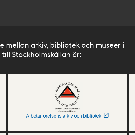
 mellan arkiv, bibliotek och museer i
till Stockholmskällan är:
Arbetarrörelsens arkiv och bibliotek