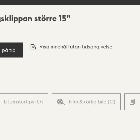
gsklippan större 15
Visa innehåll utan tidsangivelse
a på tid
Litteraturtips
(
0
)
Film & rörlig bild
(
0
)