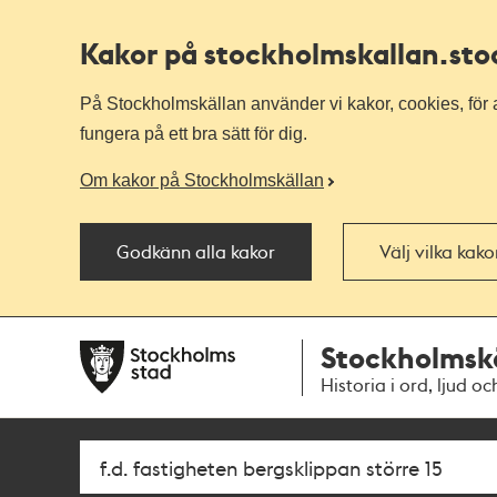
Kakor på stockholmskallan
.st
På Stockholmskällan använder vi kakor, cookies, för a
fungera på ett bra sätt för dig.
Om kakor på Stockholmskällan
Godkänn alla kakor
Välj vilka kak
Till
Till
Stockholmsk
navigationen
huvudinnehållet
Historia i ord, ljud oc
Sök
Fritextsök