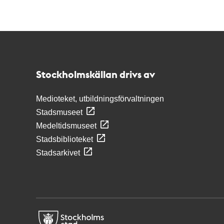
Kontakt
Stockholmskällan
Stockholmskällan drivs av
Medioteket, utbildningsförvaltningen
Stadsmuseet
Medeltidsmuseet
Stadsbiblioteket
Stadsarkivet