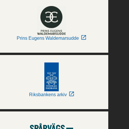
Prins Eugens Waldemarsudde
Riksbankens arkiv