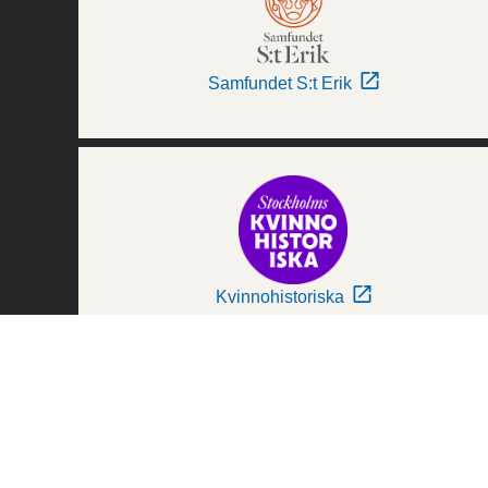
Samfundet S:t Erik
Kvinnohistoriska
Världskulturmuseerna