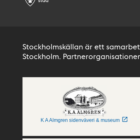
Stockholmskällan är ett samarbete
Stockholm. Partnerorganisationer 
K A Almgren sidenväveri & museum