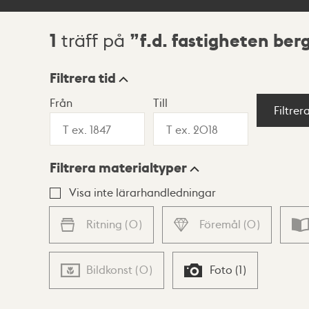
1
f.d. fastigheten ber
träff på
Sökresultat
Filtrera tid
Från
Till
Visningsläge
Filtrer
Filtrera materialtyper
Lista
Karta
Visa inte lärarhandledningar
Ritning
(
0
)
Föremål
(
0
)
Bildkonst
(
0
)
Foto
(
1
)