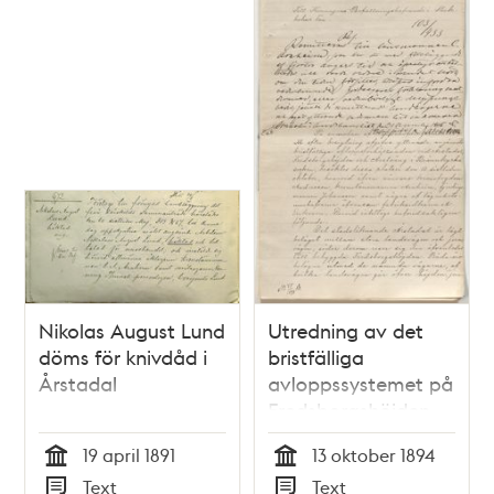
Nikolas August Lund
Utredning av det
döms för knivdåd i
bristfälliga
Årstadal
avloppssystemet på
Fredsborgshöjden,
vid Årstaäng,
19 april 1891
13 oktober 1894
Årstadal och
Tid
Tid
Text
Text
Grönbrink