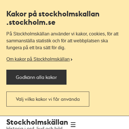
Kakor på stockholmskallan
.stockholm.se
På Stockholmskällan använder vi kakor, cookies, för att
sammanställa statistik och för att webbplatsen ska
fungera på ett bra sätt för dig.
Om kakor på Stockholmskällan
Godkänn alla kakor
Välj vilka kakor vi får använda
Till
Till
Stockholmskällan
navigationen
huvudinnehållet
Historia i ord, ljud och bild