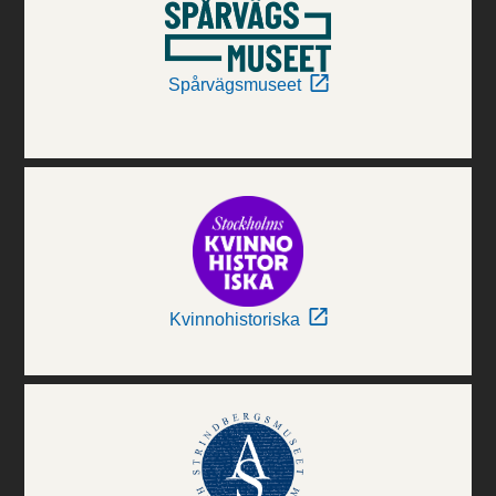
Spårvägsmuseet
Kvinnohistoriska