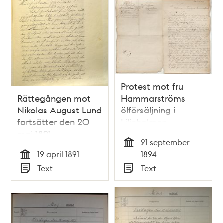
Protest mot fru
Rättegången mot
Hammarströms
Nikolas August Lund
ölförsäljning i
fortsätter den 20
Liljeholmen
maj 1891
21 september
Tid
19 april 1891
1894
Tid
Text
Text
Typ
Typ