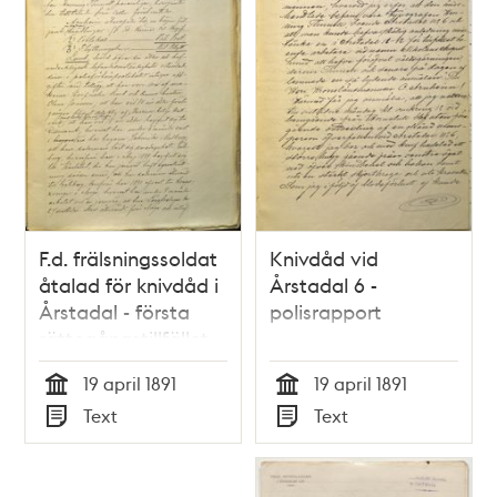
F.d. frälsningssoldat
Knivdåd vid
åtalad för knivdåd i
Årstadal 6 -
Årstadal - första
polisrapport
rättegångstillfället
19 april 1891
19 april 1891
Tid
Tid
Text
Text
Typ
Typ