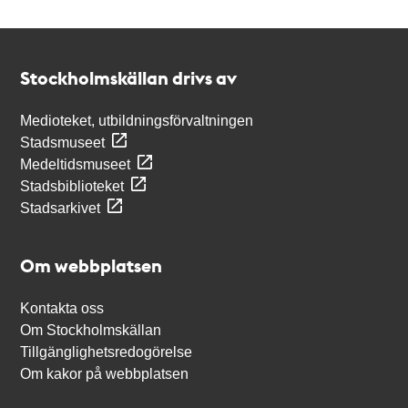
Kontakt
Stockholmskällan
Stockholmskällan drivs av
Medioteket, utbildningsförvaltningen
Stadsmuseet
Medeltidsmuseet
Stadsbiblioteket
Stadsarkivet
Om webbplatsen
Kontakta oss
Om Stockholmskällan
Tillgänglighetsredogörelse
Om kakor på webbplatsen