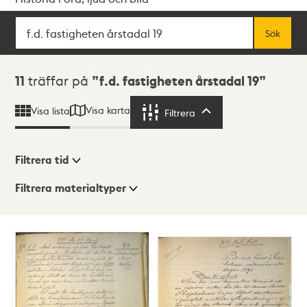
Sök
Fritextsök
Sök
Sökresultat
11
träffar på
f.d. fastigheten årstadal 19
Visa karta
Visa lista
Filtrera
Filtrera
Filtrera tid
Filtrera materialtyper
Visningsläge
Totalt
11
träffar
Lista
Karta