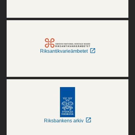
Riksantikvarieämbetet
Riksbankens arkiv