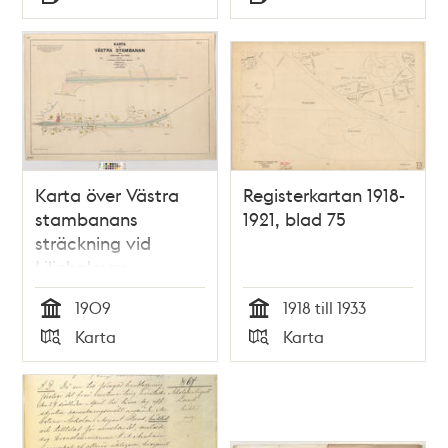
Typ
Typ
Karta över Västra
Registerkartan 1918-
stambanans
1921, blad 75
sträckning vid
Liljeholmen
1909
1918 till 1933
Tid
Tid
Karta
Karta
Typ
Typ