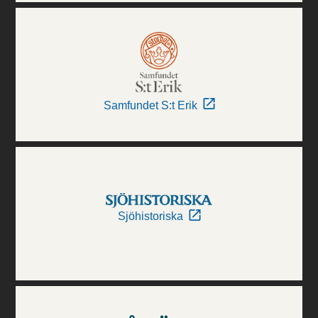
Samfundet S:t Erik
Sjöhistoriska