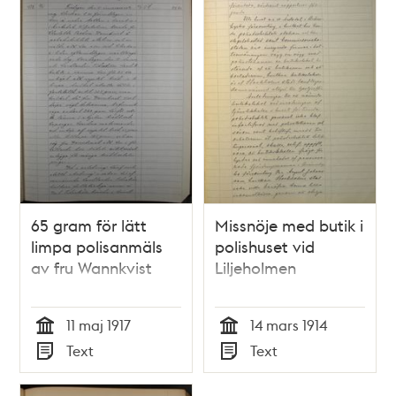
65 gram för lätt
Missnöje med butik i
limpa polisanmäls
polishuset vid
av fru Wannkvist
Liljeholmen
11 maj 1917
14 mars 1914
Tid
Tid
Text
Text
Typ
Typ