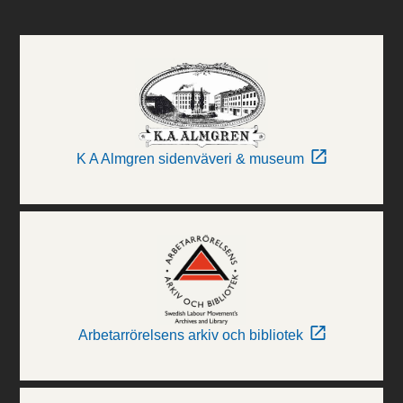
K A Almgren sidenväveri & museum
Arbetarrörelsens arkiv och bibliotek