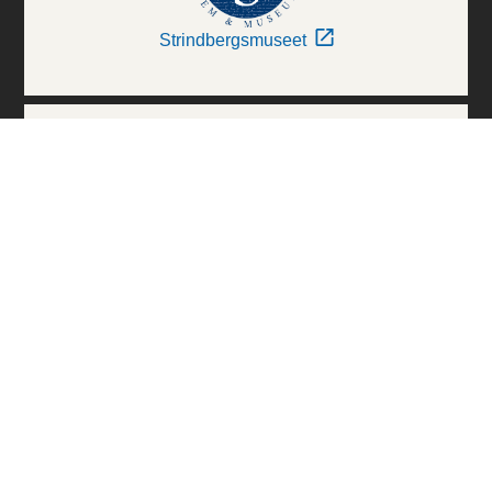
Strindbergsmuseet
Thielska Galleriet
Världskulturmuseerna